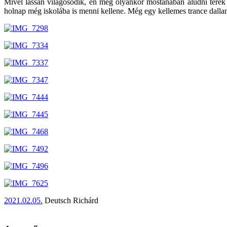
Mivel lassan világosodik, én meg olyankor mostanában aludni térek 
holnap még iskolába is menni kellene. Még egy kellemes trance dalla
2021.02.05.
Deutsch Richárd