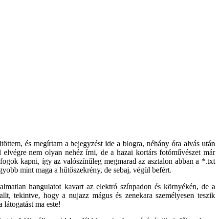
ltöttem, és megírtam a bejegyzést ide a blogra, néhány óra alvás után
l elvégre nem olyan nehéz írni, de a hazai kortárs fotóművészet már
fogok kapni, így az valószínűleg megmarad az asztalon abban a *.txt
gyobb mint maga a hűtőszekrény, de sebaj, végül befért.
rgalmatlan hangulatot kavart az elektró színpadon és környékén, de a
llt, tekintve, hogy a nujazz mágus és zenekara személyesen teszik
látogatást ma este!