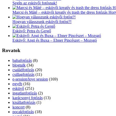
Segíts az esküvői fotósnak!
Marcsi és Máté – esküvői kreatív és trash the dress fotózás Ho
Hogyan válasszunk esküvői fotóst?!
Esküvő: Petra és Gergő
Esküvő: Angi és Buxa – Ebner Pincészet – Mozsgó
Rovatok
babafotózás
(8)
blogtalk
(34)
családfotózás
(20)
csillagfotózás
(11)
e-session/love session
(169)
egyéb
(16)
esküvő
(251)
ingatlanfotózás
(2)
karácsonyi fotózás
(13)
kisállatfotózás
(1)
koncert
(8)
pocakfotózás
(18)