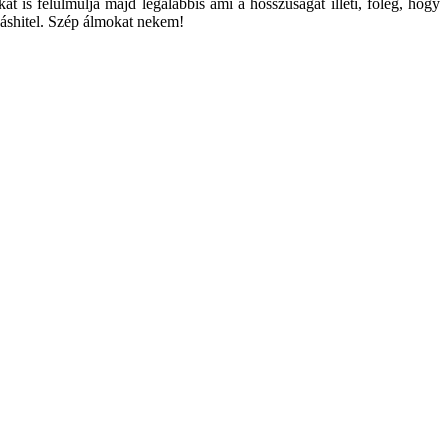
is felülmúlja majd legalábbis ami a hosszúságát illeti, főleg, hogy
káshitel. Szép álmokat nekem!