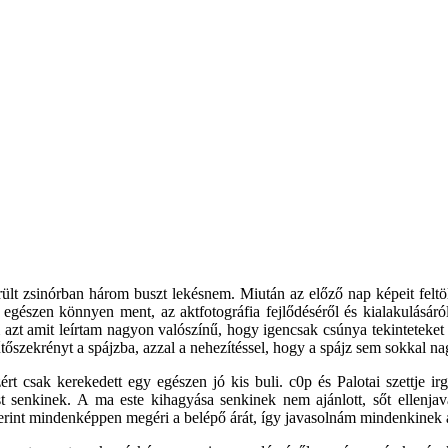
rült zsinórban három buszt lekésnem. Miután az előző nap képeit feltö
egészen könnyen ment, az aktfotográfia fejlődéséről és kialakulásáró
zt amit leírtam nagyon valószínű, hogy igencsak csúnya tekinteteket 
szekrényt a spájzba, azzal a nehezítéssel, hogy a spájz sem sokkal na
zért csak kerekedett egy egészen jó kis buli. c0p és Palotai szettje i
 senkinek. A ma este kihagyása senkinek nem ajánlott, sőt ellenjava
rint mindenképpen megéri a belépő árát, így javasolnám mindenkinek a 