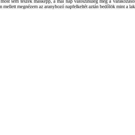
most sem teszek másképp, a mai nap valószínűleg még a várakozásokat 
m mellett megnézem az aranyhozó napfelkeltét aztán bedőlök mint a la