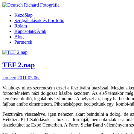
Kezdőlap
Szolgáltatások és Portfolio
Rólam
Kapcsolat&Árak
Blog
Partnerek
TEF 2.nap
koncert
|
2011.05.06.
Valahogy nincs szerencsém ezzel a fesztiválra utazással. Megint sike
fotótörténelem házi dolgozat írásába kezdtem. Az első témakör még 
keményebb dió, legalábbis számomra. A helyzet az, hogy ha beadom a
fájlban amibe elmentettem. Pihenésképpen becipeltünk egy kombi-hűtő
Fesztiválra visszatérve, igen nehezen akart beindulni a dolog, de a
HétköznaPI CSalódások is hozta a formáját, nem okoztak csalódást
tiszteletüket az Expó Centerben. A Parov Stelar Band véleményem sze