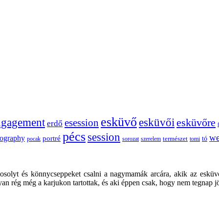
esküvő
esküvői
ngagement
esession
esküvőre
erdő
pécs
session
we
tography
portré
tó
sorozat
szerelem
természet
tomi
pocak
mosolyt és könnycseppeket csalni a nagymamák arcára, akik az esküv
olyan rég még a karjukon tartottak, és aki éppen csak, hogy nem tegnap jö