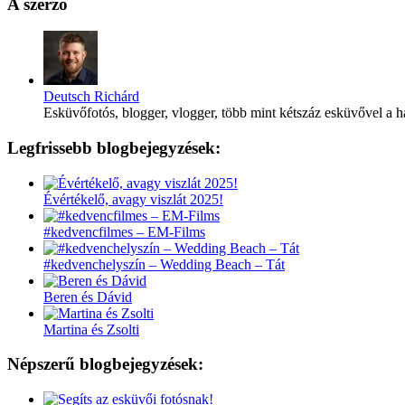
A szerző
Deutsch Richárd
Esküvőfotós, blogger, vlogger, több mint kétszáz esküvővel a h
Legfrissebb blogbejegyzések:
Évértékelő, avagy viszlát 2025!
#kedvencfilmes – EM-Films
#kedvenchelyszín – Wedding Beach – Tát
Beren és Dávid
Martina és Zsolti
Népszerű blogbejegyzések: