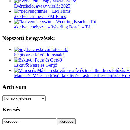
Évértékelő, avagy viszlát 2025!
#kedvencfilmes – EM-Films
#kedvenchelyszín – Wedding Beach – Tát
Népszerű bejegyzések:
Segíts az esküvői fotósnak!
Esküvő: Petra és Gergő
Marcsi és Máté – esküvői kreatív és trash the dress fotózás Ho
Archívum
Archívum
Keresés
Keresés