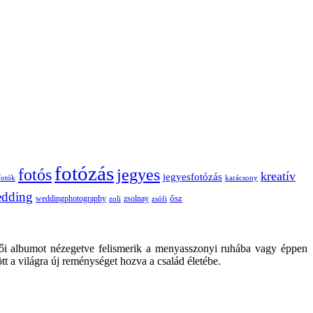
fotózás
fotós
jegyes
kreatív
jegyesfotózás
fotók
karácsony
dding
weddingphotography
ősz
zoli
zsolnay
zsófi
ői albumot nézegetve felismerik a menyasszonyi ruhába vagy éppen
tt a világra új reménységet hozva a család életébe.