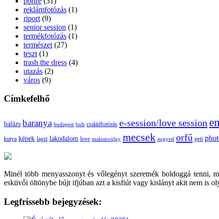
portré
(31)
reklámfotózás
(1)
riport
(9)
senior session
(1)
termékfotózás
(1)
természet
(27)
teszt
(1)
trash the dress
(4)
utazás
(2)
város
(9)
Címkefelhő
e
e-session/love session
baranya
balázs
budapest
családfotózás
buli
mecsek
orfű
pho
képek
lakodalom
lagzi
love
kutya
malomvölgy
negyed
peti
Minél több menyasszonyt és vőlegényt szeretnék boldoggá tenni, 
esküvői öltönybe bújt ifjúban azt a kisfiút vagy kislányt akit nem is 
Legfrissebb bejegyzések: