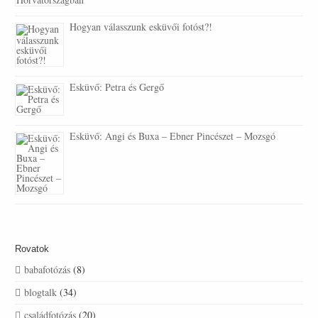
Hogyan válasszunk esküvői fotóst?!
Esküvő: Petra és Gergő
Esküvő: Angi és Buxa – Ebner Pincészet – Mozsgó
Rovatok
babafotózás
(8)
blogtalk
(34)
családfotózás
(20)