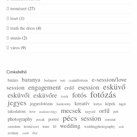
természet
(27)
teszt
(1)
trash the dress
(4)
utazás
(2)
város
(9)
Címkefelhő
e-session/love
baranya
balázs
budapest
családfotózás
buli
esküvő
engagement
session
esession
erdő
fotózás
esküvői
fotós
esküvőre
fotók
jegyes
kreatív
jegyesfotózás
képek
lagzi
karácsony
kutya
mecsek
orfű
lakodalom
love
malomvölgy
negyed
peti
pécs
session
photography
portré
sorozat
pocak
wedding
tó
szerelem
természet
tomi
weddingphotography
zoli
ősz
zsolnay
zsófi