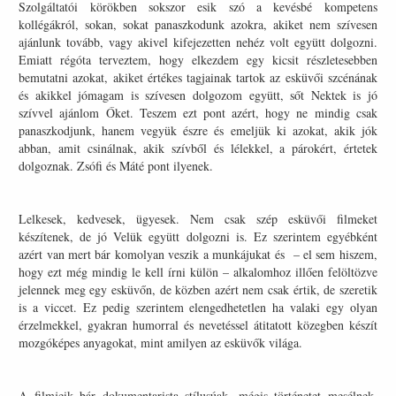
Szolgáltatói körökben sokszor esik szó a kevésbé kompetens
kollégákról, sokan, sokat panaszkodunk azokra, akiket nem szívesen
ajánlunk tovább, vagy akivel kifejezetten nehéz volt együtt dolgozni.
Emiatt régóta terveztem, hogy elkezdem egy kicsit részletesebben
bemutatni azokat, akiket értékes tagjainak tartok az esküvői szcénának
és akikkel jómagam is szívesen dolgozom együtt, sőt Nektek is jó
szívvel ajánlom Őket. Teszem ezt pont azért, hogy ne mindig csak
panaszkodjunk, hanem vegyük észre és emeljük ki azokat, akik jók
abban, amit csinálnak, akik szívből és lélekkel, a párokért, értetek
dolgoznak. Zsófi és Máté pont ilyenek.
Lelkesek, kedvesek, ügyesek. Nem csak szép esküvői filmeket
készítenek, de jó Velük együtt dolgozni is. Ez szerintem egyébként
azért van mert bár komolyan veszik a munkájukat és – el sem hiszem,
hogy ezt még mindig le kell írni külön – alkalomhoz illően felöltözve
jelennek meg egy esküvőn, de közben azért nem csak értik, de szeretik
is a viccet. Ez pedig szerintem elengedhetetlen ha valaki egy olyan
érzelmekkel, gyakran humorral és nevetéssel átitatott közegben készít
mozgóképes anyagokat, mint amilyen az esküvők világa.
A filmjeik bár dokumentarista stílusúak, mégis történetet mesélnek,