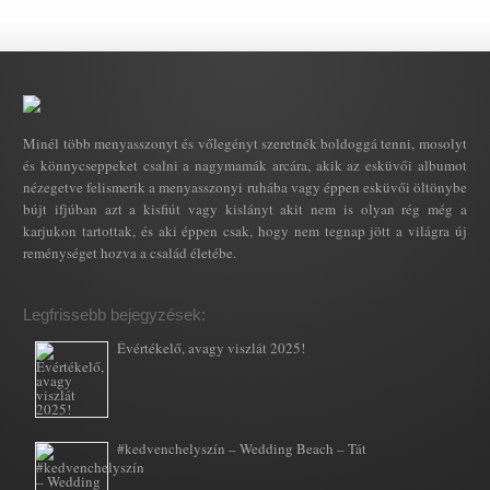
Minél több menyasszonyt és vőlegényt szeretnék boldoggá tenni, mosolyt
és könnycseppeket csalni a nagymamák arcára, akik az esküvői albumot
nézegetve felismerik a menyasszonyi ruhába vagy éppen esküvői öltönybe
bújt ifjúban azt a kisfiút vagy kislányt akit nem is olyan rég még a
karjukon tartottak, és aki éppen csak, hogy nem tegnap jött a világra új
reménységet hozva a család életébe.
Legfrissebb bejegyzések:
Évértékelő, avagy viszlát 2025!
#kedvenchelyszín – Wedding Beach – Tát