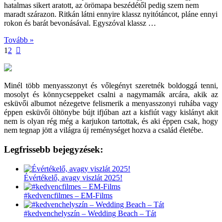
hatalmas sikert aratott, az örömapa beszédétől pedig szem nem
maradt szárazon. Ritkán látni ennyire klassz nyitótáncot, pláne ennyi
rokon és barát bevonásával. Egyszóval klassz …
Tovább »
1
2
Minél több menyasszonyt és vőlegényt szeretnék boldoggá tenni,
mosolyt és könnycseppeket csalni a nagymamák arcára, akik az
esküvői albumot nézegetve felismerik a menyasszonyi ruhába vagy
éppen esküvői öltönybe bújt ifjúban azt a kisfiút vagy kislányt akit
nem is olyan rég még a karjukon tartottak, és aki éppen csak, hogy
nem tegnap jött a világra új reménységet hozva a család életébe.
Legfrissebb bejegyzések:
Évértékelő, avagy viszlát 2025!
#kedvencfilmes – EM-Films
#kedvenchelyszín – Wedding Beach – Tát