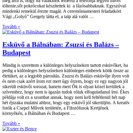
még arra is, hogy ha valakinek lemerül a telefonja legyen mivel
töltenie,sőt pokrócokat készítettek ki a fázósabbaknak. Egyszóval
mindenki remekül érezte magát. A ceremóniamesteri feladatkört
Vági „Golyó” Gergely látta el, a talp alá valót …
Tovább »
Esküvő a Bálnában: Zsuzsi és Balázs –
Budapest
Mindig is szerettem a különleges helyszíneken tartott esküvőket, ha
pedig a különleges helyszíneken különleges emberek kötik össze az
életüket, az a legjobb párosítás. Zsuzsi és Balázs esküvője ilyen volt
és nem csak azért írom ezt mert úgy érzem, hogy ez egy nagyon jól
sikerült esküvői sorozat, hanem mert Ők is olyan közel kerültek a
szívemhez, hogy nem is igazán tudok róluk elfogulatlanul írni. Ékes
példája volt ez a szombat annak, hogy nem kell feltétlenül hét nap
hét éjszaka mulatni ahhoz, hogy egy esküvő jól sikerüljön. A kreatív
fotók a Csepel Művek területén, a Filozófusok Kertjének
környékén, a Bálnában és Budapest …
Tovább »