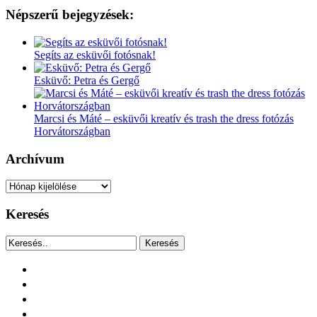
Népszerű bejegyzések:
Segíts az esküvői fotósnak!
Esküvő: Petra és Gergő
Marcsi és Máté – esküvői kreatív és trash the dress fotózás
Horvátországban
Archívum
Archívum
Keresés
Keresés
facebook
instagram
youtube
tiktok