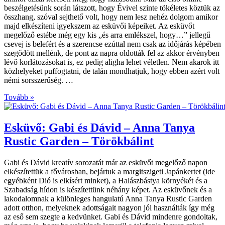
beszélgetésünk során látszott, hogy Évivel szinte tökéletes köztük az
összhang, szóval sejthető volt, hogy nem lesz nehéz dolgom amikor
majd elkészíteni igyekszem az esküvői képeiket. Az esküvőt
megelőző estébe még egy kis „és arra emlékszel, hogy…” jellegű
csevej is belefért és a szerencse ezúttal nem csak az időjárás képében
szegődött mellénk, de pont az napra oldották fel az akkor érvényben
lévő korlátozásokat is, ez pedig aligha lehet véletlen. Nem akarok itt
közhelyeket puffogtatni, de talán mondhatjuk, hogy ebben azért volt
némi sorsszerűség. …
Tovább »
Esküvő: Gabi és Dávid – Anna Tanya
Rustic Garden – Törökbálint
Gabi és Dávid kreatív sorozatát már az esküvőt megelőző napon
elkészítettük a fővárosban, bejártuk a margitszigeti Japánkertet (ide
egyébként Dió is elkísért minket), a Halászbástya környékét és a
Szabadság hídon is készítettünk néhány képet. Az esküvőnek és a
lakodalomnak a különleges hangulatú Anna Tanya Rustic Garden
adott otthon, melyeknek adottságait nagyon jól használták így még
az eső sem szegte a kedvünket. Gabi és Dávid mindenre gondoltak,