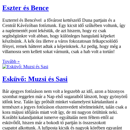
Eszter és Bence
Eszterrel és Bencével a fővárost kettészelő Duna partjain és a
Centrál Kávézóban fotóztunk. Egy kicsit idő szűkében voltunk, így
a naplementét pont lekéstük, de azt hiszem, hogy ez csak
segítségünkre volt abban, hogy különleges hangulatú képeket
készítsünk. A kék óra illetve a város fokozatosan felkapcsolódó
fényei, remek hátteret adtak a képeinknek. Az pedig, hogy még a
villamosra sem kellett sokat várnunk, csak a hab volt a tortán!
Tovább »
Esküvő: Muzsi és Sasi
Bár ajegyes fotózáson nem volt a legszebb az idő, azon a bizonyos
szombat reggelen már a Nap első sugaraiból látszott, hogy gyönyörű
időnk lesz. Talán így próbált minket valamelyest kártalanítani a
természet a jegyes fotózáson elszenvedett sérelmeinkért, talán csak a
kora májusi időjárás miatt volt így, de mi nagyon örültünk neki.
Korábbi kalandjainkat ismerve egyáltalán nem féltem ettől az
esküvőtől, hiszen már a bokodi tó partján is összeszokott
csapatot alkottunk. A lufiposta kicsik és nagyok körében egyaránt