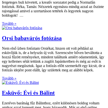
fergeteges buli követett, a kreatív sorozatot pedig a Normafán
fotóztuk. Réka, Tamás: Nézzetek egymásra mindig azzal az őszinte
rajongással amivel a szertartáson tettétek és legyetek nagyon
boldogok! …
Tovább »
Orsi babavárós fotózása
Nem első ízben fotóztam Orsiékat, hiszen ott volt például az
esküvőjük is, de a helyszín új volt. Szerencsére bőven beváltotta a
hozzá fűzött reményeket, mindent találtunk amiért odamentünk, így
egy kellemes sétát tettünk a zuglói Japánkertben és még az esőt is
nagyrészt megúsztuk. Igaz a fotózás előtt szemerkélt egy kicsit, de a
fotózás idejére pont elállt, így születtek meg az alábbi képek.
Tovább »
Esküvő: Évi és Bálint
Ezeréves barátság fűz Bálinthoz, ezért különösen boldog voltam
amikor azzal keresett meg, hogy házasodik. Már az első online