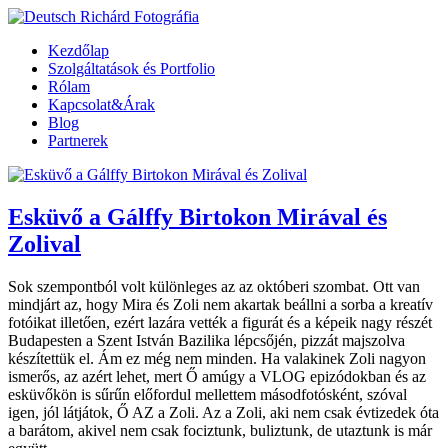
Kezdőlap
Szolgáltatások és Portfolio
Rólam
Kapcsolat&Árak
Blog
Partnerek
Esküvő a Gálffy Birtokon Mirával és
Zolival
Sok szempontból volt különleges az az októberi szombat. Ott van
mindjárt az, hogy Mira és Zoli nem akartak beállni a sorba a kreatív
fotóikat illetően, ezért lazára vették a figurát és a képeik nagy részét
Budapesten a Szent István Bazilika lépcsőjén, pizzát majszolva
készítettük el. Ám ez még nem minden. Ha valakinek Zoli nagyon
ismerős, az azért lehet, mert Ő amúgy a VLOG epizódokban és az
esküvőkön is sűrűn előfordul mellettem másodfotósként, szóval
igen, jól látjátok, Ő AZ a Zoli. Az a Zoli, aki nem csak évtizedek óta
a barátom, akivel nem csak fociztunk, buliztunk, de utaztunk is már