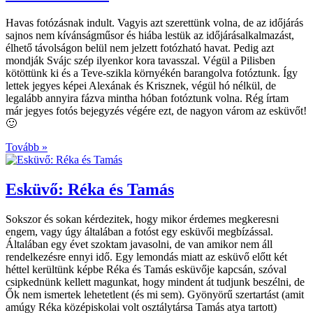
Havas fotózásnak indult. Vagyis azt szerettünk volna, de az időjárás
sajnos nem kívánságműsor és hiába lestük az időjárásalkalmazást,
élhető távolságon belül nem jelzett fotózható havat. Pedig azt
mondják Svájc szép ilyenkor kora tavasszal. Végül a Pilisben
kötöttünk ki és a Teve-szikla környékén barangolva fotóztunk. Így
lettek jegyes képei Alexának és Krisznek, végül hó nélkül, de
legalább annyira fázva mintha hóban fotóztunk volna. Rég írtam
már jegyes fotós bejegyzés végére ezt, de nagyon várom az esküvőt!
🙂
Tovább »
Esküvő: Réka és Tamás
Sokszor és sokan kérdezitek, hogy mikor érdemes megkeresni
engem, vagy úgy általában a fotóst egy esküvői megbízással.
Általában egy évet szoktam javasolni, de van amikor nem áll
rendelkezésre ennyi idő. Egy lemondás miatt az esküvő előtt két
héttel kerültünk képbe Réka és Tamás esküvője kapcsán, szóval
csipkednünk kellett magunkat, hogy mindent át tudjunk beszélni, de
Ők nem ismertek lehetetlent (és mi sem). Gyönyörű szertartást (amit
amúgy Réka középiskolai volt osztálytársa Tamás atya tartott)