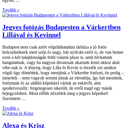
együtt, …
Tovább »
Jegyes fotózás Budapesten a Várkertben
Lillával és Kevinnel
Budapest nem csak azért végeláthatatlan tárháza a jó fotós
helyszíneknek mert szép és nagy, bár nyilván ezért is, de van benne
ezen a két tulajdonságán felül valami plusz is, amit hívhatunk
hangulatnak, vagy ha nagyon divatosak akarunk lenni akkor akár
vibe-nak is. A lényeg, hogy Lilla és Kevin is érezték ezt amikor
végül úgy döntöttek, hogy menjünk a Várkertbe fotózni, én pedig –
ismertek – nem vagyok semmi jónak az elrontója, így hát mentünk,
fotóztunk és az alábbi képekkel vártuk az esküvőt, ami
spoilerveszély: fergetegesen sikerült, de erről majd egy másik
bejegyzésben. Most előbb nézzétek meg a jegyes képeiket!
Szerintem …
Tovább »
Alexa és Krisz