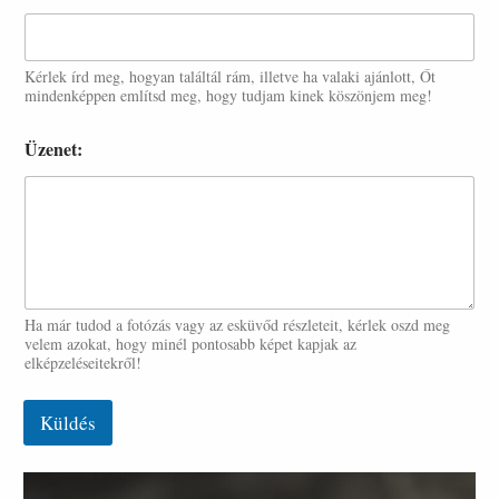
Kérlek írd meg, hogyan találtál rám, illetve ha valaki ajánlott, Őt
mindenképpen említsd meg, hogy tudjam kinek köszönjem meg!
Üzenet:
Ha már tudod a fotózás vagy az esküvőd részleteit, kérlek oszd meg
velem azokat, hogy minél pontosabb képet kapjak az
elképzeléseitekről!
Küldés