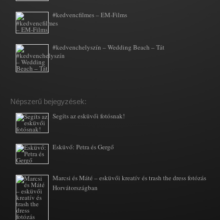
#kedvencfilmes – EM-Films
#kedvenchelyszín – Wedding Beach – Tát
Népszerű bejegyzések:
Segíts az esküvői fotósnak!
Esküvő: Petra és Gergő
Marcsi és Máté – esküvői kreatív és trash the dress fotózás
Horvátországban