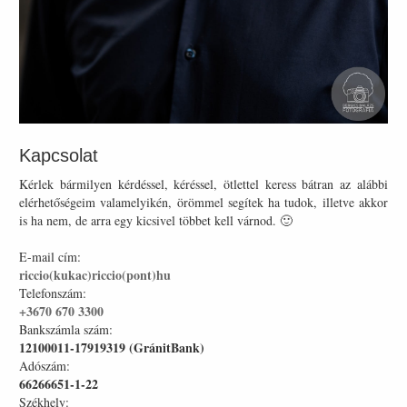
Kapcsolat
Kérlek bármilyen kérdéssel, kéréssel, ötlettel keress bátran az alábbi
elérhetőségeim valamelyikén, örömmel segítek ha tudok, illetve akkor
is ha nem, de arra egy kicsivel többet kell várnod. 🙂
E-mail cím:
riccio(kukac)riccio(pont)hu
Telefonszám:
+3670 670 3300
Bankszámla szám:
12100011-17919319 (GránitBank)
Adószám:
66266651-1-22
Székhely: