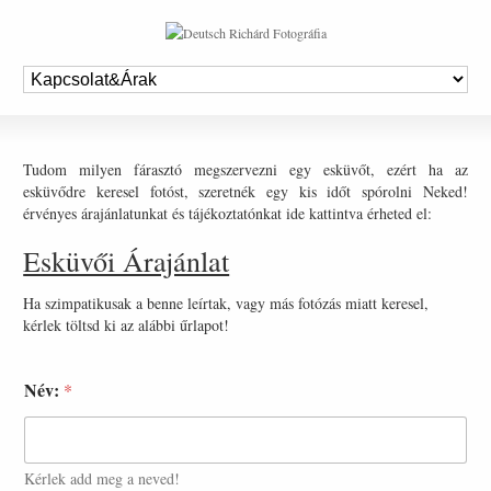
Tudom milyen fárasztó megszervezni egy esküvőt, ezért ha az
esküvődre keresel fotóst, szeretnék egy kis időt spórolni Neked!
érvényes árajánlatunkat és tájékoztatónkat ide kattintva érheted el:
Esküvői Árajánlat
Ha szimpatikusak a benne leírtak, vagy más fotózás miatt keresel,
kérlek töltsd ki az alábbi űrlapot!
Név:
*
Kérlek add meg a neved!