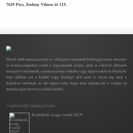
7629 Pécs, Zsolnay Vilmos út 115.
Minél több menyasszonyt és vőlegényt szeretnék boldoggá tenni, mosolyt
és könnycseppeket csalni a nagymamák arcára, akik az esküvői albumot
nézegetve felismerik a menyasszonyi ruhába vagy éppen esküvői öltönybe
bújt ifjúban azt a kisfiút vagy kislányt akit nem is olyan rég még a
karjukon tartottak, és aki éppen csak, hogy nem tegnap jött a világra új
reménységet hozva a család életébe.
Legfrissebb bejegyzések:
Évértékelő, avagy viszlát 2025!