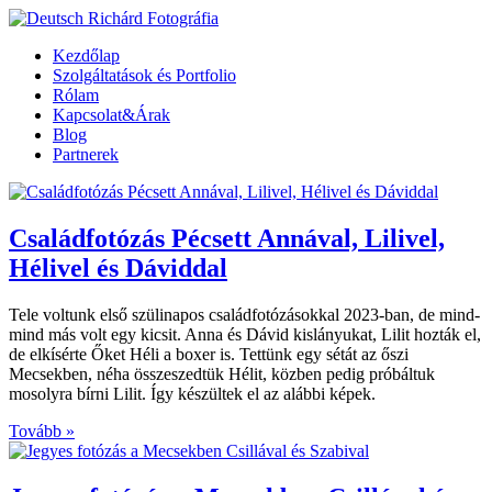
Kezdőlap
Szolgáltatások és Portfolio
Rólam
Kapcsolat&Árak
Blog
Partnerek
Családfotózás Pécsett Annával, Lilivel,
Hélivel és Dáviddal
Tele voltunk első szülinapos családfotózásokkal 2023-ban, de mind-
mind más volt egy kicsit. Anna és Dávid kislányukat, Lilit hozták el,
de elkísérte Őket Héli a boxer is. Tettünk egy sétát az őszi
Mecsekben, néha összeszedtük Hélit, közben pedig próbáltuk
mosolyra bírni Lilit. Így készültek el az alábbi képek.
Tovább »