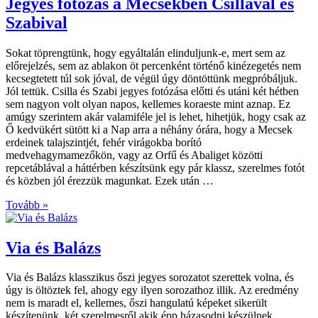
Jegyes fotózás a Mecsekben Csillával és
Szabival
Sokat töprengtünk, hogy egyáltalán elinduljunk-e, mert sem az
előrejelzés, sem az ablakon öt percenként történő kinézegetés nem
kecsegtetett túl sok jóval, de végül úgy döntöttünk megpróbáljuk.
Jól tettük. Csilla és Szabi jegyes fotózása előtti és utáni két hétben
sem nagyon volt olyan napos, kellemes koraeste mint aznap. Ez
amúgy szerintem akár valamiféle jel is lehet, hihetjük, hogy csak az
Ő kedvükért sütött ki a Nap arra a néhány órára, hogy a Mecsek
erdeinek talajszintjét, fehér virágokba borító
medvehagymamezőkön, vagy az Orfű és Abaliget közötti
repcetáblával a háttérben készítsünk egy pár klassz, szerelmes fotót
és közben jól érezzük magunkat. Ezek után …
Tovább »
Via és Balázs
Via és Balázs klasszikus őszi jegyes sorozatot szerettek volna, és
úgy is öltöztek fel, ahogy egy ilyen sorozathoz illik. Az eredmény
nem is maradt el, kellemes, őszi hangulatú képeket sikerült
készítenünk, két szerelmesről akik épp házasodni készülnek,