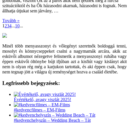
gondolták, viszont Ők az a páros akik nem ijednek meg a furcsa
szituációktól és ha Ők házasodni akarnak, házasodni is fognak. Nem
állhatja útjukat sem járvány, …
Tovább »
1
2
3
4
...
10
...
Minél több menyasszonyt és vőlegényt szeretnék boldoggá tenni,
mosolyt és könnycseppeket csalni a nagymamák arcára, akik az
esküvői albumot nézegetve felismerik a menyasszonyi ruhába vagy
éppen esküvői öltönybe bújt ifjúban azt a kisfiút vagy kislányt akit
nem is olyan rég még a karjukon tartottak, és aki éppen csak, hogy
nem tegnap jött a világra új reménységet hozva a család életébe.
Legfrissebb bejegyzések:
Évértékelő, avagy viszlát 2025!
#kedvencfilmes – EM-Films
#kedvenchelyszín – Wedding Beach – Tát