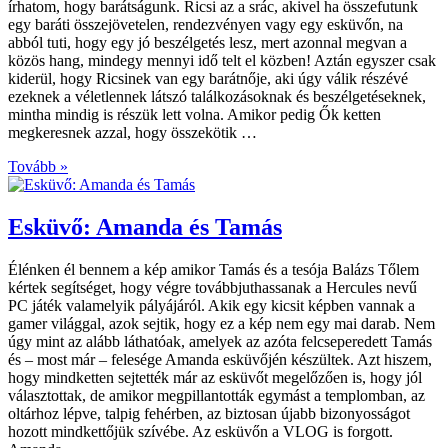
írhatom, hogy barátságunk. Ricsi az a srác, akivel ha összefutunk
egy baráti összejövetelen, rendezvényen vagy egy esküvőn, na
abból tuti, hogy egy jó beszélgetés lesz, mert azonnal megvan a
közös hang, mindegy mennyi idő telt el közben! Aztán egyszer csak
kiderül, hogy Ricsinek van egy barátnője, aki úgy válik részévé
ezeknek a véletlennek látszó találkozásoknak és beszélgetéseknek,
mintha mindig is részük lett volna. Amikor pedig Ők ketten
megkeresnek azzal, hogy összekötik …
Tovább »
Esküvő: Amanda és Tamás
Élénken él bennem a kép amikor Tamás és a tesója Balázs Tőlem
kértek segítséget, hogy végre továbbjuthassanak a Hercules nevű
PC játék valamelyik pályájáról. Akik egy kicsit képben vannak a
gamer világgal, azok sejtik, hogy ez a kép nem egy mai darab. Nem
úgy mint az alább láthatóak, amelyek az azóta felcseperedett Tamás
és – most már – felesége Amanda esküvőjén készültek. Azt hiszem,
hogy mindketten sejtették már az esküvőt megelőzően is, hogy jól
választottak, de amikor megpillantották egymást a templomban, az
oltárhoz lépve, talpig fehérben, az biztosan újabb bizonyosságot
hozott mindkettőjük szívébe. Az esküvőn a VLOG is forgott.