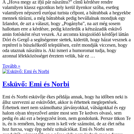
A „Hova megy az ifjú pár nászútra?” című kérdésre rendre
valamilyen klassz egzotikus hely kerül ilyenkor szóba, esetleg
valamilyen népszerű európai turista célpont, a bátrabbak a hegyekbe
mennek túrázni, a még bátrabbak pedig bevállalnak mondjuk egy
Izlandot, de azt a választ, hogy „Pogányba”, na azt még sosem
hallottam erre a kérdésre, pedig közeledik a kétszázadik esküvő
amin fotósként részt veszek. Az arcomra kirajzolódó kérdőjel láttán
Dóri és Gergő a segítségemre siettek, kiderült, hogy házat vesznek a
reptérrel is büszkélkedő településen, ezért mondják viccesen, hogy
oda utaznak nászútra is. Aki ismeri a humoromat tudja, hogy
azonnal lélekközösséget éreztem velük, bár ez …
Tovább »
Esküvő: Emi és Norbi
Emi és Norbi esküvője ékes példája annak, hogy ha időben neki is
állsz szervezni az esküvődet, akkor is érhetnek meglepetések.
Érhetnek mert nem számolhatsz járványokkal, válságokkal és egy
halom olyan tényezővel amire most sem Te kedves olvasó, sem
pedig én aki ezt a bejegyzést írom, nem gondolunk. Persze titkon Te
is, én is remélem, hogy nem is kell vele számolni, de az élet néha
hoz furcsa, vagy épp nehéz szituációkat. Emi és Norbi sem