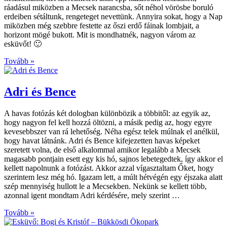
ráadásul miközben a Mecsek narancsba, sőt néhol vörösbe boruló
erdeiben sétáltunk, rengeteget nevettünk. Annyira sokat, hogy a Nap
miközben még szebbre festette az őszi erdő fáinak lombjait, a
horizont mögé bukott. Mit is mondhatnék, nagyon várom az
esküvőt! 🙂
Tovább »
Adri és Bence
A havas fotózás két dologban különbözik a többitől: az egyik az,
hogy nagyon fel kell hozzá öltözni, a másik pedig az, hogy egyre
kevesebbszer van rá lehetőség. Néha egész telek múlnak el anélkül,
hogy havat látnánk. Adri és Bence kifejezetten havas képeket
szeretett volna, de első alkalommal amikor legalább a Mecsek
magasabb pontjain esett egy kis hó, sajnos lebetegedtek, így akkor el
kellett napolnunk a fotózást. Akkor azzal vígasztaltam Őket, hogy
szerintem lesz még hó. Igazam lett, a múlt hétvégén egy éjszaka alatt
szép mennyiség hullott le a Mecsekben. Nekünk se kellett több,
azonnal igent mondtam Adri kérdésére, mely szerint …
Tovább »