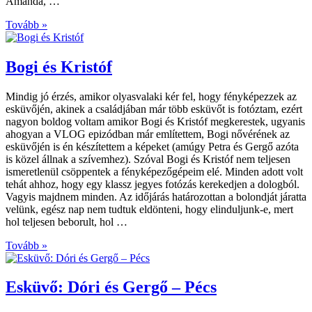
Amanda, …
Tovább »
Bogi és Kristóf
Mindig jó érzés, amikor olyasvalaki kér fel, hogy fényképezzek az
esküvőjén, akinek a családjában már több esküvőt is fotóztam, ezért
nagyon boldog voltam amikor Bogi és Kristóf megkerestek, ugyanis
ahogyan a VLOG epizódban már említettem, Bogi nővérének az
esküvőjén is én készítettem a képeket (amúgy Petra és Gergő azóta
is közel állnak a szívemhez). Szóval Bogi és Kristóf nem teljesen
ismeretlenül csöppentek a fényképezőgépeim elé. Minden adott volt
tehát ahhoz, hogy egy klassz jegyes fotózás kerekedjen a dologból.
Vagyis majdnem minden. Az időjárás határozottan a bolondját járatta
velünk, egész nap nem tudtuk eldönteni, hogy elinduljunk-e, mert
hol teljesen beborult, hol …
Tovább »
Esküvő: Dóri és Gergő – Pécs