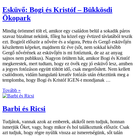
Esküvő: Bogi és Kristóf – Bükkösdi
Ökopark
Mindig örömmel tölt el, amikor egy családon belül a sokadik páros
szavaz bizalmat nekünk, főleg ha közel egy évtized távlatából teszik
ezt. Bogiról először a nővére és a sógora, Petra és Gergő esküvőjén
készítettem képeket, majdnem tíz éve (sőt, nem sokkal később
Gergő nővérének az esküvőjén is mi fotóztunk, de az az anyag
sajnos nem publikus). Nagyon örültem hát, amikor Bogi és Kristóf
megkerestek, mert tudtam, hogy ez övék egy jó esküvő lesz, amiben
a jegyes fotózáson együtt töltött idő, csak megerősített. Nem kellett
csalódnom, vidám hangulatú kreatív fotózás után érkeztünk meg a
templomba, hogy Bogi és Kristóf IGEN-t mondjanak …
Tovább »
Barbi és Ricsi
Tudjátok, vannak azok az emberek, akikről nem tudjuk, honnan
ismerjük Őket, vagy, hogy mikor és hol találkoztunk először. Csak
azt tudjuk, hogy régre nyúlik vissza az ismeretségünk, sőt talán