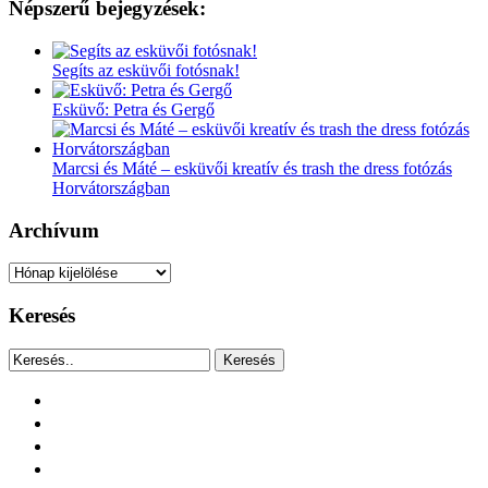
Népszerű bejegyzések:
Segíts az esküvői fotósnak!
Esküvő: Petra és Gergő
Marcsi és Máté – esküvői kreatív és trash the dress fotózás
Horvátországban
Archívum
Archívum
Keresés
Keresés
facebook
instagram
youtube
tiktok