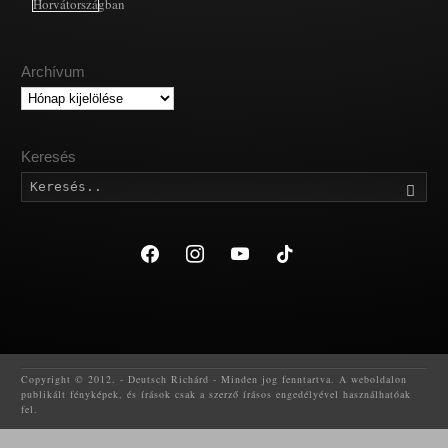
Archívum
Archívum
Keresés
Kere
facebook
instagram
youtube
tiktok
Copyright © 2012. - Deutsch Richárd - Minden jog fenntartva. A weboldalon
publikált fényképek, és írások csak a szerző írásos engedélyével használhatóak
fel.