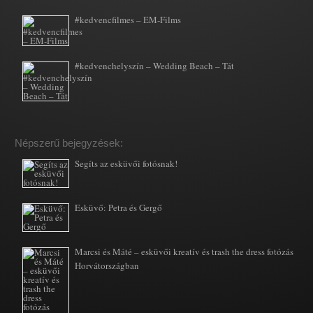
#kedvencfilmes – EM-Films
#kedvenchelyszín – Wedding Beach – Tát
Népszerű bejegyzések:
Segíts az esküvői fotósnak!
Esküvő: Petra és Gergő
Marcsi és Máté – esküvői kreatív és trash the dress fotózás
Horvátországban