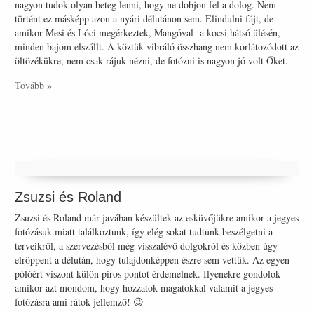
nagyon tudok olyan beteg lenni, hogy ne dobjon fel a dolog. Nem
történt ez másképp azon a nyári délutánon sem. Elindulni fájt, de
amikor Mesi és Lóci megérkeztek, Mangóval a kocsi hátsó ülésén,
minden bajom elszállt. A köztük vibráló összhang nem korlátozódott az
öltözékükre, nem csak rájuk nézni, de fotózni is nagyon jó volt Őket.
Tovább »
Zsuzsi és Roland
Zsuzsi és Roland már javában készültek az esküvőjükre amikor a jegyes
fotózásuk miatt találkoztunk, így elég sokat tudtunk beszélgetni a
terveikről, a szervezésből még visszalévő dolgokról és közben úgy
elröppent a délután, hogy tulajdonképpen észre sem vettük. Az egyen
pólóért viszont külön piros pontot érdemelnek. Ilyenekre gondolok
amikor azt mondom, hogy hozzatok magatokkal valamit a jegyes
fotózásra ami rátok jellemző! 😉