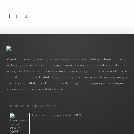
1
2
Minél több menyasszonyt és vőlegényt szeretnék boldoggá tenni, mosolyt
és könnycseppeket csalni a nagymamák arcára, akik az esküvői albumot
nézegetve felismerik a menyasszonyi ruhába vagy éppen esküvői öltönybe
bújt ifjúban azt a kisfiút vagy kislányt akit nem is olyan rég még a
karjukon tartottak, és aki éppen csak, hogy nem tegnap jött a világra új
reménységet hozva a család életébe.
Legfrissebb bejegyzések:
Évértékelő, avagy viszlát 2025!