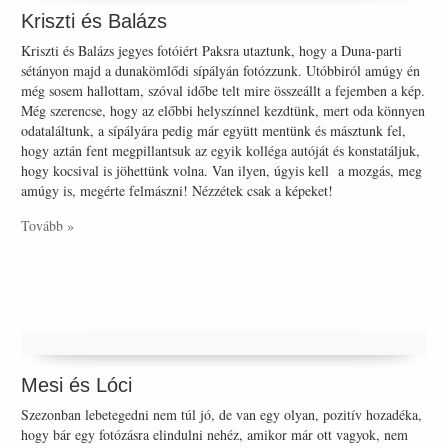
Kriszti és Balázs
Kriszti és Balázs jegyes fotóiért Paksra utaztunk, hogy a Duna-parti
sétányon majd a dunakömlődi sípályán fotózzunk. Utóbbiról amúgy én
még sosem hallottam, szóval időbe telt mire összeállt a fejemben a kép.
Még szerencse, hogy az előbbi helyszínnel kezdtünk, mert oda könnyen
odataláltunk, a sípályára pedig már együtt mentünk és másztunk fel,
hogy aztán fent megpillantsuk az egyik kolléga autóját és konstatáljuk,
hogy kocsival is jöhettünk volna. Van ilyen, úgyis kell a mozgás, meg
amúgy is, megérte felmászni! Nézzétek csak a képeket!
Tovább »
Mesi és Lóci
Szezonban lebetegedni nem túl jó, de van egy olyan, pozitív hozadéka,
hogy bár egy fotózásra elindulni nehéz, amikor már ott vagyok, nem