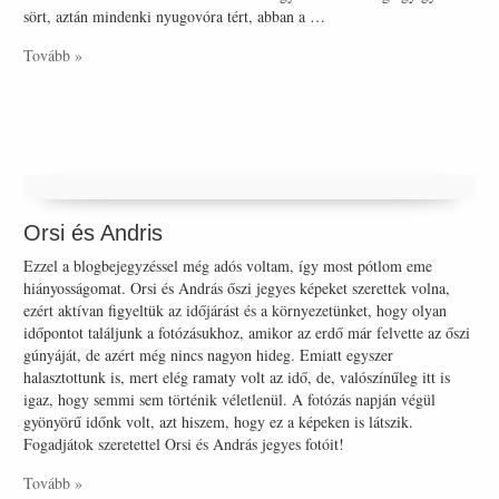
sört, aztán mindenki nyugovóra tért, abban a …
Tovább »
Orsi és Andris
Ezzel a blogbejegyzéssel még adós voltam, így most pótlom eme
hiányosságomat. Orsi és András őszi jegyes képeket szerettek volna,
ezért aktívan figyeltük az időjárást és a környezetünket, hogy olyan
időpontot találjunk a fotózásukhoz, amikor az erdő már felvette az őszi
gúnyáját, de azért még nincs nagyon hideg. Emiatt egyszer
halasztottunk is, mert elég ramaty volt az idő, de, valószínűleg itt is
igaz, hogy semmi sem történik véletlenül. A fotózás napján végül
gyönyörű időnk volt, azt hiszem, hogy ez a képeken is látszik.
Fogadjátok szeretettel Orsi és András jegyes fotóit!
Tovább »