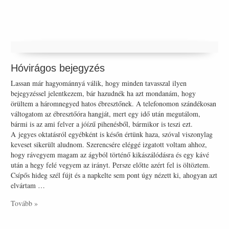
Hóvirágos bejegyzés
Lassan már hagyománnyá válik, hogy minden tavasszal ilyen
bejegyzéssel jelentkezem, bár hazudnék ha azt mondanám, hogy
örültem a háromnegyed hatos ébresztőnek. A telefonomon szándékosan
váltogatom az ébresztőóra hangját, mert egy idő után megutálom,
bármi is az ami felver a jóízű pihenésből, bármikor is teszi ezt.
A jegyes oktatásról egyébként is későn értünk haza, szóval viszonylag
keveset sikerült aludnom. Szerencsére eléggé izgatott voltam ahhoz,
hogy rávegyem magam az ágyból történő kikászálódásra és egy kávé
után a hegy felé vegyem az irányt. Persze előtte azért fel is öltöztem.
Csípős hideg szél fújt és a napkelte sem pont úgy nézett ki, ahogyan azt
elvártam …
Tovább »