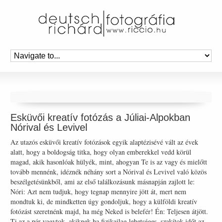
Esküvői kreatív fotózás a Júliai-Alpokban
Nórival és Levivel
Az utazós esküvői kreatív fotózások egyik alaptézisévé vált az évek
alatt, hogy a boldogság titka, hogy olyan emberekkel vedd körül
magad, akik hasonlóak hülyék, mint, ahogyan Te is az vagy és mielőtt
tovább mennénk, idéznék néhány sort a Nórival és Levivel való közös
beszélgetésünkből, ami az első találkozásunk másnapján zajlott le:
Nóri: Azt nem tudjuk, hogy tegnap mennyire jött át, mert nem
mondtuk ki, de mindketten úgy gondoljuk, hogy a külföldi kreatív
fotózást szeretnénk majd, ha még Neked is belefér! Én: Teljesen átjött.
Ti az a pár vagytok, akiknek ha fizikailag lehetséges, szakítok időt az