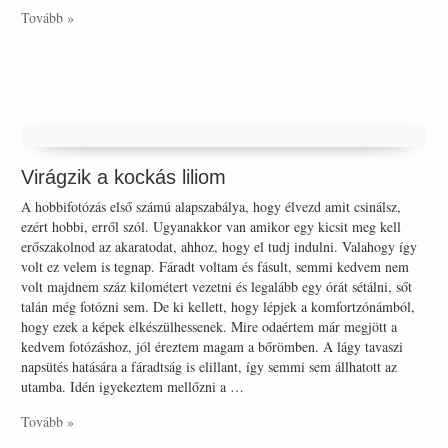
Tovább »
Virágzik a kockás liliom
A hobbifotózás első számú alapszabálya, hogy élvezd amit csinálsz,
ezért hobbi, erről szól. Ugyanakkor van amikor egy kicsit meg kell
erőszakolnod az akaratodat, ahhoz, hogy el tudj indulni. Valahogy így
volt ez velem is tegnap. Fáradt voltam és fásult, semmi kedvem nem
volt majdnem száz kilométert vezetni és legalább egy órát sétálni, sőt
talán még fotózni sem. De ki kellett, hogy lépjek a komfortzónámból,
hogy ezek a képek elkészülhessenek. Mire odaértem már megjött a
kedvem fotózáshoz, jól éreztem magam a bőrömben. A lágy tavaszi
napsütés hatására a fáradtság is elillant, így semmi sem állhatott az
utamba. Idén igyekeztem mellőzni a …
Tovább »