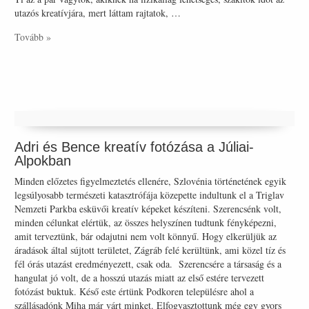
utazós kreatívjára, mert láttam rajtatok, …
Tovább »
Adri és Bence kreatív fotózása a Júliai-
Alpokban
Minden előzetes figyelmeztetés ellenére, Szlovénia történetének egyik
legsúlyosabb természeti katasztrófája közepette indultunk el a Triglav
Nemzeti Parkba esküvői kreatív képeket készíteni. Szerencsénk volt,
minden célunkat elértük, az összes helyszínen tudtunk fényképezni,
amit terveztünk, bár odajutni nem volt könnyű. Hogy elkerüljük az
áradások által sújtott területet, Zágráb felé kerültünk, ami közel tíz és
fél órás utazást eredményezett, csak oda. Szerencsére a társaság és a
hangulat jó volt, de a hosszú utazás miatt az első estére tervezett
fotózást buktuk. Késő este értünk Podkoren településre ahol a
szállásadónk Miha már várt minket. Elfogyasztottunk még egy gyors