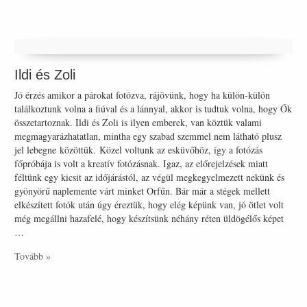
Ildi és Zoli
Jó érzés amikor a párokat fotózva, rájövünk, hogy ha külön-külön
találkoztunk volna a fiúval és a lánnyal, akkor is tudtuk volna, hogy Ők
összetartoznak. Ildi és Zoli is ilyen emberek, van köztük valami
megmagyarázhatatlan, mintha egy szabad szemmel nem látható plusz
jel lebegne közöttük. Közel voltunk az esküvőhöz, így a fotózás
főpróbája is volt a kreatív fotózásnak. Igaz, az előrejelzések miatt
féltünk egy kicsit az időjárástól, az végül megkegyelmezett nekünk és
gyönyörű naplemente várt minket Orfűn. Bár már a stégek mellett
elkészített fotók után úgy éreztük, hogy elég képünk van, jó ötlet volt
még megállni hazafelé, hogy készítsünk néhány réten üldögélős képet
…
Tovább »