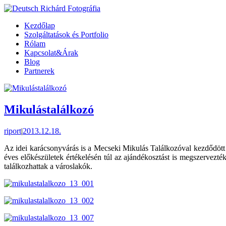
Kezdőlap
Szolgáltatások és Portfolio
Rólam
Kapcsolat&Árak
Blog
Partnerek
Mikulástalálkozó
riport
|
2013.12.18.
Az idei karácsonyvárás is a Mecseki Mikulás Találkozóval kezdődött
éves előkészületek értékelésén túl az ajándékosztást is megszervez
találkozhattak a városlakók.