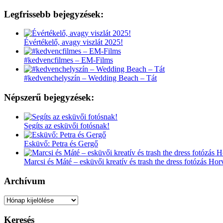
Legfrissebb bejegyzések:
Évértékelő, avagy viszlát 2025!
#kedvencfilmes – EM-Films
#kedvenchelyszín – Wedding Beach – Tát
Népszerű bejegyzések:
Segíts az esküvői fotósnak!
Esküvő: Petra és Gergő
Marcsi és Máté – esküvői kreatív és trash the dress fotózás Ho
Archívum
Archívum
Keresés