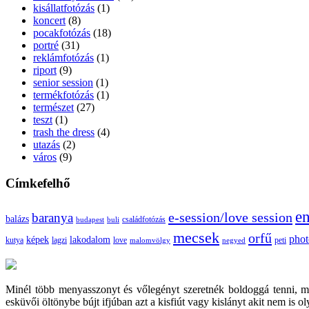
kisállatfotózás
(1)
koncert
(8)
pocakfotózás
(18)
portré
(31)
reklámfotózás
(1)
riport
(9)
senior session
(1)
termékfotózás
(1)
természet
(27)
teszt
(1)
trash the dress
(4)
utazás
(2)
város
(9)
Címkefelhő
e
e-session/love session
baranya
balázs
budapest
családfotózás
buli
mecsek
orfű
pho
képek
lakodalom
lagzi
love
kutya
malomvölgy
negyed
peti
Minél több menyasszonyt és vőlegényt szeretnék boldoggá tenni, 
esküvői öltönybe bújt ifjúban azt a kisfiút vagy kislányt akit nem is 