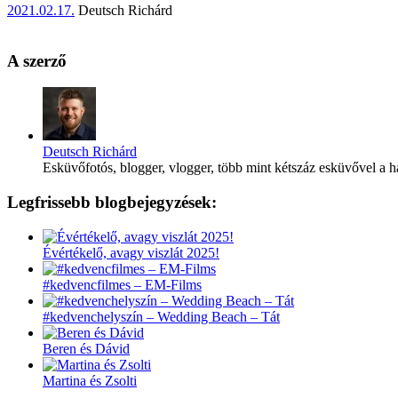
2021.02.17.
Deutsch Richárd
A szerző
Deutsch Richárd
Esküvőfotós, blogger, vlogger, több mint kétszáz esküvővel a h
Legfrissebb blogbejegyzések:
Évértékelő, avagy viszlát 2025!
#kedvencfilmes – EM-Films
#kedvenchelyszín – Wedding Beach – Tát
Beren és Dávid
Martina és Zsolti