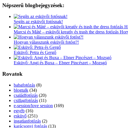
Népszerű blogbejegyzések:
Segíts az esküvői fotósnak!
Marcsi és Máté – esküvői kreatív és trash the dress fotózás Ho
Hogyan válasszunk esküvői fotóst?!
Esküvő: Petra és Gergő
Esküvő: Angi és Buxa – Ebner Pincészet – Mozsgó
Rovatok
babafotózás
(8)
blogtalk
(34)
családfotózás
(20)
csillagfotózás
(11)
e-session/love session
(169)
egyéb
(16)
esküvő
(251)
ingatlanfotózás
(2)
karácsonyi fotózás
(13)