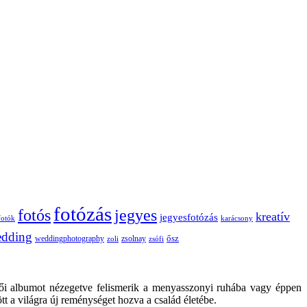
fotózás
fotós
jegyes
kreatív
jegyesfotózás
fotók
karácsony
dding
weddingphotography
ősz
zoli
zsolnay
zsófi
ői albumot nézegetve felismerik a menyasszonyi ruhába vagy éppen
tt a világra új reménységet hozva a család életébe.