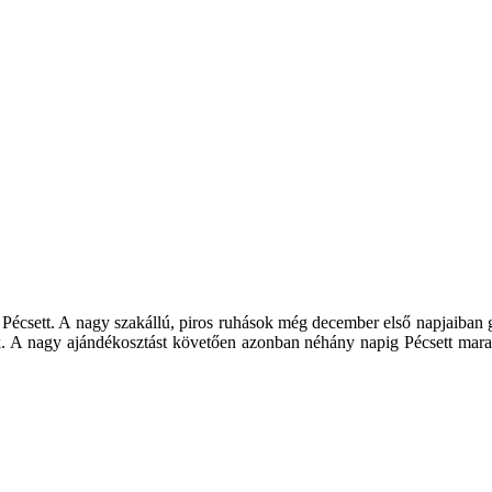
 Pécsett. A nagy szakállú, piros ruhások még december első napjaiban
ték. A nagy ajándékosztást követően azonban néhány napig Pécsett mara