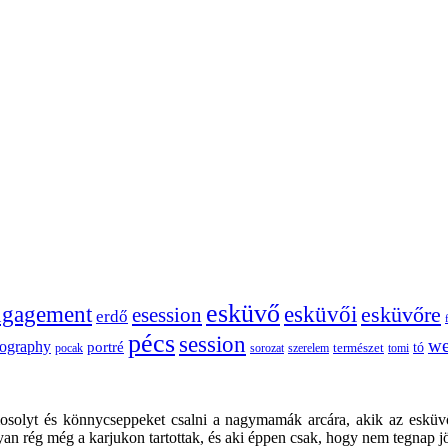
esküvő
esküvői
ngagement
esession
esküvőre
erdő
pécs
session
we
tography
portré
tó
sorozat
szerelem
természet
tomi
pocak
mosolyt és könnycseppeket csalni a nagymamák arcára, akik az esküv
olyan rég még a karjukon tartottak, és aki éppen csak, hogy nem tegnap jö