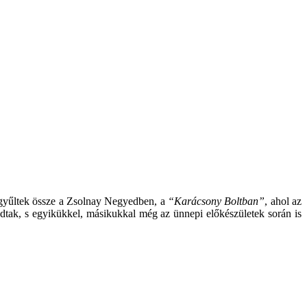
 gyűltek össze a Zsolnay Negyedben, a
“Karácsony Boltban”
, ahol az
dtak, s egyikükkel, másikukkal még az ünnepi előkészületek során is