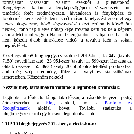
formájában visszaadni valamit ezekből a pillanatokból.
Rengetegszer kattant a fényképezőgépem zárszerkezete, ami
temérdek fotót eredményezett, hivatalosan is fényképész és
fototermék kereskedő lettem, ismét második helyezést értem el egy
neves blogverseny közönségszavazásán (ezt ezúton is köszönöm
nektek), több nap illetve hónap képe rovatba kerültek be a képeim
akár a Metropol vagy a National Geographic hasábjain és bár idén
nem készült újabb time-lapse videó, a tavalyit idén is sokan
megnéztétek.
Ezzel együtt 68 blogbejegyzés született 2012-ben,
15 447
(tavaly:
7150) egyedi látogató,
23 951
-szer (tavaly: 11 599-szer) látogatta az
oldalt, összesen
55 860
(tavaly 20 585
)
oldalletöltést produkálva,
ami elég szép eredmény, főleg a tavalyi év statisztikáinak
ismeretében. Köszönöm nektek!
Nézzük mely tartalmakra voltatok a legtöbben kíváncsiak!
Legtöbben a főoldalra látogattak először, a második helyezett pedig
értelemszerűen a
Blog
aloldal, amit a
Portfolio és
Szolgáltatások
aloldal követ. További statisztika a
blogbejegyzésekről egy kicsivel lejjebb olvasható.
TOP 10 blogbejegyzés 2012-ben, a riccio.hu-n:
Akt: Kata