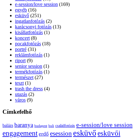
e-session/love session
(169)
egyéb
(16)
esküvő
(251)
ingatlanfotózás
(2)
karácsonyi fotózás
(13)
kisállatfotózás
(1)
koncert
(8)
pocakfotózás
(18)
portré
(31)
reklámfotózás
(1)
riport
(9)
senior session
(1)
termékfotózás
(1)
természet
(27)
teszt
(1)
trash the dress
(4)
utazás
(2)
város
(9)
Címkefelhő
e-session/love session
baranya
balázs
budapest
családfotózás
buli
esküvő
esküvői
engagement
esession
erdő