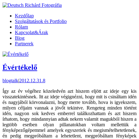
Kezdőlap
Szolgáltatások és Portfolio
Rólam
Kapcsolat&Árak
Blog
Partnerek
Évértékelő
blogtalk
|
2012.12.31.
8
Így az év végéhez közeledvén azt hiszem eljött az ideje egy kis
visszatekintésnek. Itt az ideje végignézni, hogy mit is csináltam idén
és nagyjából körvonalazni, hogy merre tovább, hova is igyekszem,
milyen céljaim vannak a jövőt tekintve. Rengeteg minden történt
idén, nagyon sok kedves emberrel találkozhattam és azt hiszem
írhatom, hogy mindannyian adtak nekem valamit magukból hiszen a
legtöbb esetben olyan pillanatokban voltam mellettük a
fényképezőgépemmel amelyek egyszeriek és megismételhetetlenek,
én pedig megpróbáltam a lehetetlent, megpróbáltam fényképek