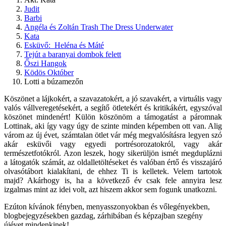
Judit
Barbi
Angéla és Zoltán Trash The Dress Underwater
Kata
Esküvő: Heléna és Máté
Tejút a baranyai dombok felett
Őszi Hangok
Ködös Október
Lotti a búzamezőn
Köszönet a lájkokért, a szavazatokért, a jó szavakért, a virtuális vagy
valós vállveregetésekért, a segítő ötletekért és kritikákért, egyszóval
köszönet mindenért! Külön köszönöm a támogatást a páromnak
Lottinak, aki így vagy úgy de szinte minden képemben ott van. Alig
várom az új évet, számtalan ötlet vár még megvalósításra legyen szó
akár esküvői vagy egyedi portrésorozatokról, vagy akár
természetfotókról. Azon leszek, hogy sikerüljön ismét megduplázni
a látogatók számát, az oldalletöltéseket és valóban értő és visszajáró
olvasótábort kialakítani, de ehhez Ti is kelletek. Velem tartotok
majd? Akárhogy is, ha a következő év csak fele annyira lesz
izgalmas mint az idei volt, azt hiszem akkor sem fogunk unatkozni.
Ezúton kívánok fényben, menyasszonyokban és vőlegényekben,
blogbejegyzésekben gazdag, zárhibában és képzajban szegény
újévet mindenkinek!