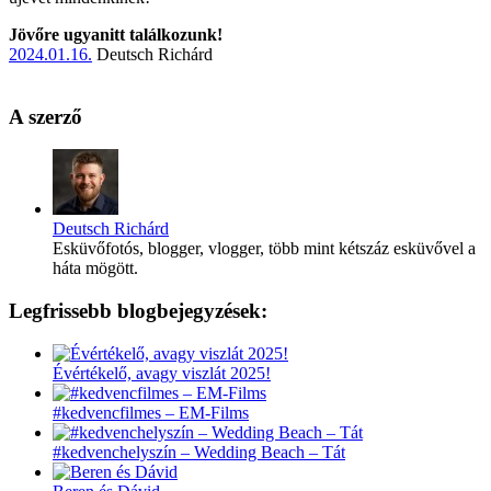
Jövőre ugyanitt találkozunk!
2024.01.16.
Deutsch Richárd
A szerző
Deutsch Richárd
Esküvőfotós, blogger, vlogger, több mint kétszáz esküvővel a
háta mögött.
Legfrissebb blogbejegyzések:
Évértékelő, avagy viszlát 2025!
#kedvencfilmes – EM-Films
#kedvenchelyszín – Wedding Beach – Tát