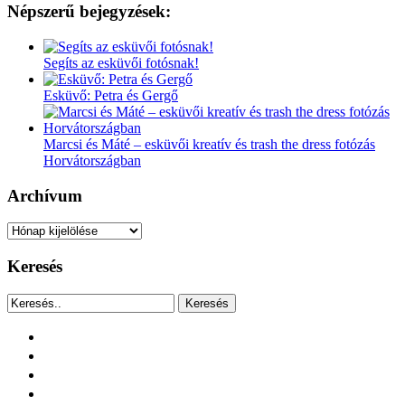
Népszerű bejegyzések:
Segíts az esküvői fotósnak!
Esküvő: Petra és Gergő
Marcsi és Máté – esküvői kreatív és trash the dress fotózás
Horvátországban
Archívum
Archívum
Keresés
Keresés
facebook
instagram
youtube
tiktok