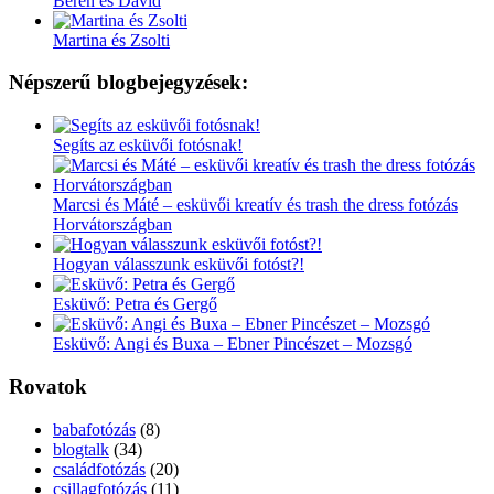
Beren és Dávid
Martina és Zsolti
Népszerű blogbejegyzések:
Segíts az esküvői fotósnak!
Marcsi és Máté – esküvői kreatív és trash the dress fotózás
Horvátországban
Hogyan válasszunk esküvői fotóst?!
Esküvő: Petra és Gergő
Esküvő: Angi és Buxa – Ebner Pincészet – Mozsgó
Rovatok
babafotózás
(8)
blogtalk
(34)
családfotózás
(20)
csillagfotózás
(11)