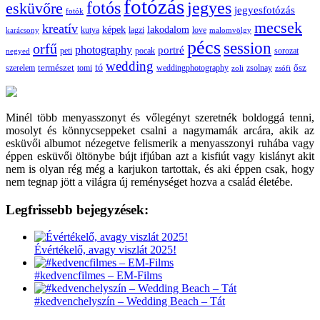
fotózás
fotós
jegyes
esküvőre
jegyesfotózás
fotók
mecsek
kreatív
képek
lakodalom
lagzi
love
karácsony
kutya
malomvölgy
pécs
session
orfű
photography
portré
sorozat
negyed
peti
pocak
wedding
tó
szerelem
természet
tomi
weddingphotography
ősz
zoli
zsolnay
zsófi
Minél több menyasszonyt és vőlegényt szeretnék boldoggá tenni,
mosolyt és könnycseppeket csalni a nagymamák arcára, akik az
esküvői albumot nézegetve felismerik a menyasszonyi ruhába vagy
éppen esküvői öltönybe bújt ifjúban azt a kisfiút vagy kislányt akit
nem is olyan rég még a karjukon tartottak, és aki éppen csak, hogy
nem tegnap jött a világra új reménységet hozva a család életébe.
Legfrissebb bejegyzések:
Évértékelő, avagy viszlát 2025!
#kedvencfilmes – EM-Films
#kedvenchelyszín – Wedding Beach – Tát