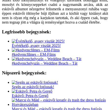
Minél több menyasszonyt és vőlegényt szeretnék boldoggá tenni,
mosolyt és könnycseppeket csalni a nagymamák arcára, akik az
esküvői albumot nézegetve felismerik a menyasszonyi ruhába vagy
éppen esküvői öltönybe bújt ifjúban azt a kisfiút vagy kislányt akit
nem is olyan rég még a karjukon tartottak, és aki éppen csak, hogy
nem tegnap jött a világra új reménységet hozva a család életébe.
Legfrissebb bejegyzések:
Évértékelő, avagy viszlát 2025!
#kedvencfilmes – EM-Films
#kedvenchelyszín – Wedding Beach – Tát
Népszerű bejegyzések:
Segíts az esküvői fotósnak!
Esküvő: Petra és Gergő
Marcsi és Máté – esküvői kreatív és trash the dress fotózás