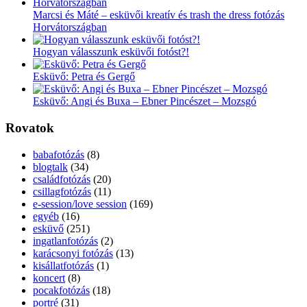
Marcsi és Máté – esküvői kreatív és trash the dress fotózás
Horvátországban
Hogyan válasszunk esküvői fotóst?!
Esküvő: Petra és Gergő
Esküvő: Angi és Buxa – Ebner Pincészet – Mozsgó
Rovatok
babafotózás
(8)
blogtalk
(34)
családfotózás
(20)
csillagfotózás
(11)
e-session/love session
(169)
egyéb
(16)
esküvő
(251)
ingatlanfotózás
(2)
karácsonyi fotózás
(13)
kisállatfotózás
(1)
koncert
(8)
pocakfotózás
(18)
portré
(31)