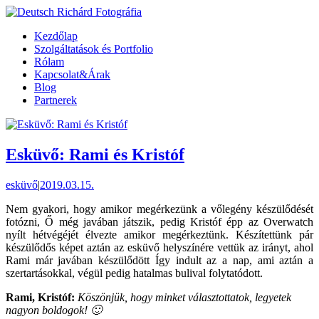
Kezdőlap
Szolgáltatások és Portfolio
Rólam
Kapcsolat&Árak
Blog
Partnerek
Esküvő: Rami és Kristóf
esküvő
|
2019.03.15.
Nem gyakori, hogy amikor megérkezünk a vőlegény készülődését
fotózni, Ő még javában játszik, pedig Kristóf épp az Overwatch
nyílt hétvégéjét élvezte amikor megérkeztünk. Készítettünk pár
készülődős képet aztán az esküvő helyszínére vettük az irányt, ahol
Rami már javában készülődött Így indult az a nap, ami aztán a
szertartásokkal, végül pedig hatalmas bulival folytatódott.
Rami, Kristóf:
Köszönjük, hogy minket választottatok, legyetek
nagyon boldogok! 🙂