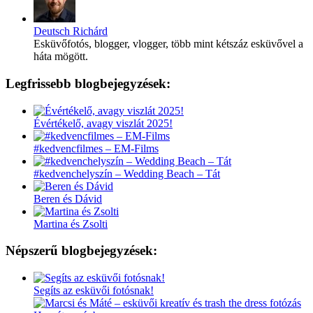
Deutsch Richárd
Esküvőfotós, blogger, vlogger, több mint kétszáz esküvővel a
háta mögött.
Legfrissebb blogbejegyzések:
Évértékelő, avagy viszlát 2025!
#kedvencfilmes – EM-Films
#kedvenchelyszín – Wedding Beach – Tát
Beren és Dávid
Martina és Zsolti
Népszerű blogbejegyzések:
Segíts az esküvői fotósnak!