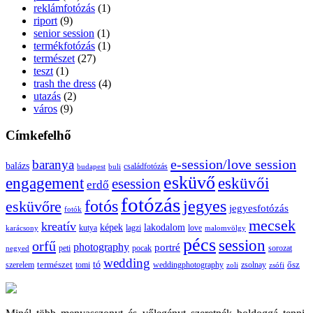
reklámfotózás
(1)
riport
(9)
senior session
(1)
termékfotózás
(1)
természet
(27)
teszt
(1)
trash the dress
(4)
utazás
(2)
város
(9)
Címkefelhő
e-session/love session
baranya
balázs
budapest
családfotózás
buli
esküvő
esküvői
engagement
esession
erdő
fotózás
fotós
jegyes
esküvőre
jegyesfotózás
fotók
mecsek
kreatív
képek
lakodalom
lagzi
love
karácsony
kutya
malomvölgy
pécs
session
orfű
photography
portré
sorozat
negyed
peti
pocak
wedding
tó
szerelem
természet
tomi
weddingphotography
ősz
zoli
zsolnay
zsófi