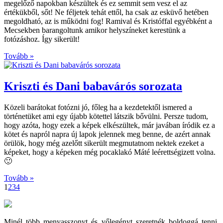
megelőző napokban készültek és ez semmit sem vesz el az
értékükből, sőt! Ne féljetek tehát ettől, ha csak az esküvő hetében
megoldható, az is működni fog! Ramival és Kristóffal egyébként a
Mecsekben barangoltunk amikor helyszíneket kerestünk a
fotózáshoz. Így sikerült!
Tovább »
Kriszti és Dani babavárós sorozata
Közeli barátokat fotózni jó, főleg ha a kezdetektől ismered a
történetüket ami egy újabb kötettel látszik bővülni. Persze tudom,
hogy azóta, hogy ezek a képek elkészültek, már javában íródik ez a
kötet és napról napra új lapok jelennek meg benne, de azért annak
örülök, hogy még azelőtt sikerült megmutatnom nektek ezeket a
képeket, hogy a képeken még pocaklakó Máté leérettségizett volna.
🙂
Tovább »
1
2
3
4
Minél több menyasszonyt és vőlegényt szeretnék boldoggá tenni,