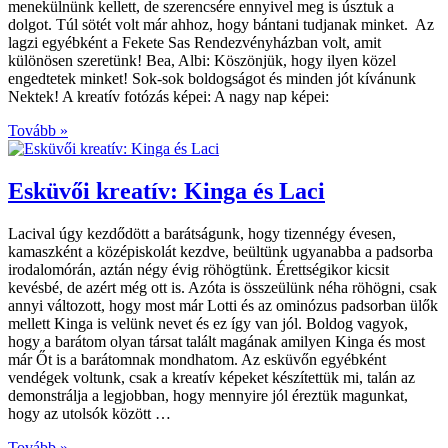
menekülnünk kellett, de szerencsére ennyivel meg is úsztuk a
dolgot. Túl sötét volt már ahhoz, hogy bántani tudjanak minket. Az
lagzi egyébként a Fekete Sas Rendezvényházban volt, amit
különösen szeretünk! Bea, Albi: Köszönjük, hogy ilyen közel
engedtetek minket! Sok-sok boldogságot és minden jót kívánunk
Nektek! A kreatív fotózás képei: A nagy nap képei:
Tovább »
Esküvői kreatív: Kinga és Laci
Lacival úgy kezdődött a barátságunk, hogy tizennégy évesen,
kamaszként a középiskolát kezdve, beültünk ugyanabba a padsorba
irodalomórán, aztán négy évig röhögtünk. Érettségikor kicsit
kevésbé, de azért még ott is. Azóta is összeülünk néha röhögni, csak
annyi változott, hogy most már Lotti és az ominózus padsorban ülők
mellett Kinga is velünk nevet és ez így van jól. Boldog vagyok,
hogy a barátom olyan társat talált magának amilyen Kinga és most
már Őt is a barátomnak mondhatom. Az esküvőn egyébként
vendégek voltunk, csak a kreatív képeket készítettük mi, talán az
demonstrálja a legjobban, hogy mennyire jól éreztük magunkat,
hogy az utolsók között …
Tovább »