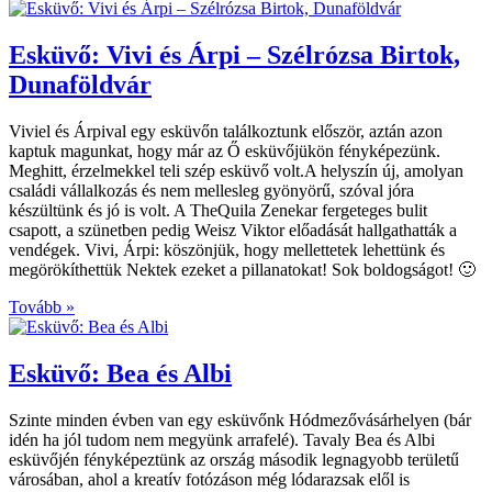
Esküvő: Vivi és Árpi – Szélrózsa Birtok,
Dunaföldvár
Viviel és Árpival egy esküvőn találkoztunk először, aztán azon
kaptuk magunkat, hogy már az Ő esküvőjükön fényképezünk.
Meghitt, érzelmekkel teli szép esküvő volt.A helyszín új, amolyan
családi vállalkozás és nem mellesleg gyönyörű, szóval jóra
készültünk és jó is volt. A TheQuila Zenekar fergeteges bulit
csapott, a szünetben pedig Weisz Viktor előadását hallgathatták a
vendégek. Vivi, Árpi: köszönjük, hogy mellettetek lehettünk és
megörökíthettük Nektek ezeket a pillanatokat! Sok boldogságot! 🙂
Tovább »
Esküvő: Bea és Albi
Szinte minden évben van egy esküvőnk Hódmezővásárhelyen (bár
idén ha jól tudom nem megyünk arrafelé). Tavaly Bea és Albi
esküvőjén fényképeztünk az ország második legnagyobb területű
városában, ahol a kreatív fotózáson még lódarazsak elől is