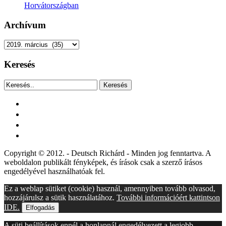
Horvátországban
Archívum
Archívum
Keresés
Keresés
facebook
instagram
youtube
tiktok
Copyright © 2012. - Deutsch Richárd - Minden jog fenntartva. A
weboldalon publikált fényképek, és írások csak a szerző írásos
engedélyével használhatóak fel.
Ez a weblap sütiket (cookie) használ, amennyiben tovább olvasod,
hozzájárulsz a sütik használatához.
További információért kattintson
IDE.
Elfogadás
A süti beállítások ennél a honlapnál engedélyezett a legjobb