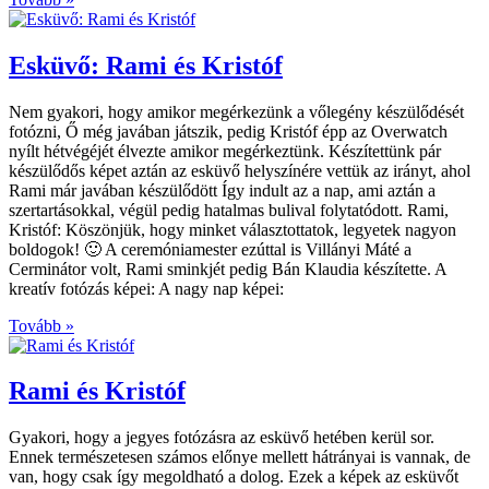
Esküvő: Rami és Kristóf
Nem gyakori, hogy amikor megérkezünk a vőlegény készülődését
fotózni, Ő még javában játszik, pedig Kristóf épp az Overwatch
nyílt hétvégéjét élvezte amikor megérkeztünk. Készítettünk pár
készülődős képet aztán az esküvő helyszínére vettük az irányt, ahol
Rami már javában készülődött Így indult az a nap, ami aztán a
szertartásokkal, végül pedig hatalmas bulival folytatódott. Rami,
Kristóf: Köszönjük, hogy minket választottatok, legyetek nagyon
boldogok! 🙂 A ceremóniamester ezúttal is Villányi Máté a
Cerminátor volt, Rami sminkjét pedig Bán Klaudia készítette. A
kreatív fotózás képei: A nagy nap képei:
Tovább »
Rami és Kristóf
Gyakori, hogy a jegyes fotózásra az esküvő hetében kerül sor.
Ennek természetesen számos előnye mellett hátrányai is vannak, de
van, hogy csak így megoldható a dolog. Ezek a képek az esküvőt