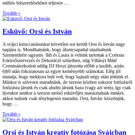
milliós felszerelésekben teljesen …
Tovább »
Esküvő: Orsi és István
A svájci kiruccanásunkat követően sor került Orsi és István nagy
napjára is. Mondhatnánk, hogy álomcsapattal utazhattunk
Szentendrére ugyanis Ildi és Laura is velünk tartottak a Cortona
Esküvőszervezés és Dekoráció színeiben, míg Villányi Máté
Cerminátorkodott addig DJ Heszi játszotta előbb a lazább, aztán
éjfél után fokozatosan az egyre keményebb számokat. Elég jól
mutatja, hogy mekkora buli volt, hogy hajnali négy után jöttünk el.
Máskor is szívesen maradnánk, de szezon közben sokszor fotózásról
fotózásra járunk és csak aludni járunk haza (vagy azt sem), így csak
ilyenkor amikor a szezon utolsó esküvőjén marasztalnak minket,
akkor tudunk csak ténylegesen maradni. Orsi, István: köszönjük,
hogy …
Tovább »
Orsi és István kreatív fotózása Svájcban