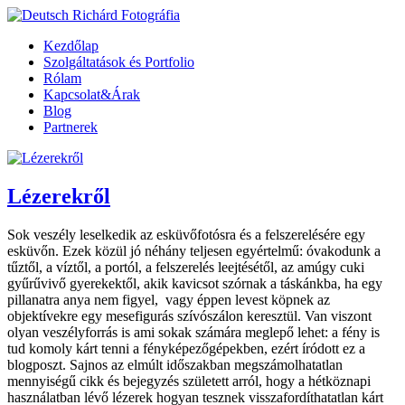
Kezdőlap
Szolgáltatások és Portfolio
Rólam
Kapcsolat&Árak
Blog
Partnerek
Lézerekről
Sok veszély leselkedik az esküvőfotósra és a felszerelésére egy
esküvőn. Ezek közül jó néhány teljesen egyértelmű: óvakodunk a
tűztől, a víztől, a portól, a felszerelés leejtésétől, az amúgy cuki
gyűrűvivő gyerekektől, akik kavicsot szórnak a táskánkba, ha egy
pillanatra anya nem figyel, vagy éppen levest köpnek az
objektívekre egy mesefigurás szívószálon keresztül. Van viszont
olyan veszélyforrás is ami sokak számára meglepő lehet: a fény is
tud komoly kárt tenni a fényképezőgépekben, ezért íródott ez a
blogposzt. Sajnos az elmúlt időszakban megszámolhatatlan
mennyiségű cikk és bejegyzés született arról, hogy a hétköznapi
használatban lévő lézerek hogyan tesznek visszafordíthatatlan kárt