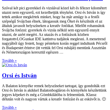
Szóval két pici gyerekkel és vizslával közel két és félezer kilométert
utazni nem egyszerű, ezt kezelhetjük tényként. Orsi és István is így
tettek amikor megkértek minket, hogy ha már amúgy is a festői
szépségű Svájcban élnek, látogassuk meg Őket és készítsük el az
általuk javasolt helyszíneken a kreatív fotóikat. Mielőtt rohannátok
Svájcba fotózni: gyerekek és vizsla nélkül sem egyszerű ennyit
utazni, de azért megéri. Az utazás és a fotózások közben
forgatottvLOGunkat IDE kattintva tudjátok meglesni. A menetrend
nagyjából úgy festett, hogy pénteken korán reggel indultunk Pécsről
és Budapestet érintve (itt vettük fel Orsi ruháját) mentünk Ausztrián
és Németországon keresztül egészen …
Tovább »
Orsi és István
A Balaton környéke remek helyszíneket tartogat, így gondolták ezt
Orsi és István is akikkel Balatonbogláron és környékén készítettünk
jegyes képeket és még a Gömbkilátóba is felmentünk. Klassz
délután volt és nagyon vártuk a kreatív fotózást és az esküvőt is. 🙂
Tovább »