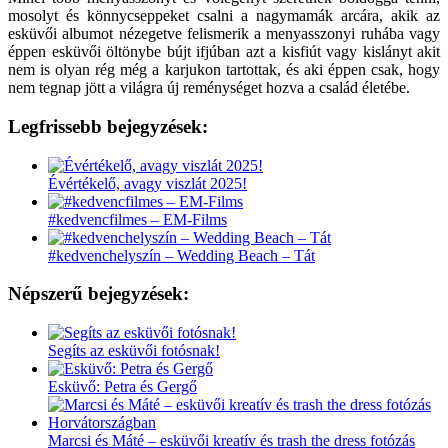
mosolyt és könnycseppeket csalni a nagymamák arcára, akik az
esküvői albumot nézegetve felismerik a menyasszonyi ruhába vagy
éppen esküvői öltönybe bújt ifjúban azt a kisfiút vagy kislányt akit
nem is olyan rég még a karjukon tartottak, és aki éppen csak, hogy
nem tegnap jött a világra új reménységet hozva a család életébe.
Legfrissebb bejegyzések:
Évértékelő, avagy viszlát 2025!
#kedvencfilmes – EM-Films
#kedvenchelyszín – Wedding Beach – Tát
Népszerű bejegyzések:
Segíts az esküvői fotósnak!
Esküvő: Petra és Gergő
Marcsi és Máté – esküvői kreatív és trash the dress fotózás