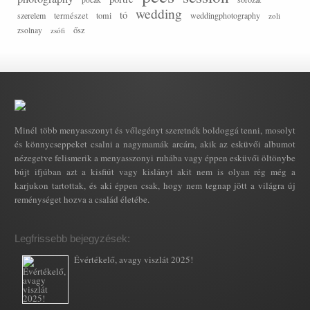
wedding
tó
szerelem
természet
tomi
weddingphotography
zoli
ősz
zsolnay
zsófi
Minél több menyasszonyt és vőlegényt szeretnék boldoggá tenni, mosolyt
és könnycseppeket csalni a nagymamák arcára, akik az esküvői albumot
nézegetve felismerik a menyasszonyi ruhába vagy éppen esküvői öltönybe
bújt ifjúban azt a kisfiút vagy kislányt akit nem is olyan rég még a
karjukon tartottak, és aki éppen csak, hogy nem tegnap jött a világra új
reménységet hozva a család életébe.
Legfrissebb bejegyzések:
Évértékelő, avagy viszlát 2025!