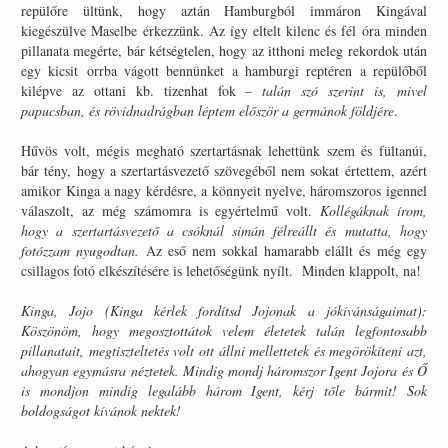
repülőre ültünk, hogy aztán Hamburgból immáron Kingával
kiegészülve Maselbe érkezzünk. Az így eltelt kilenc és fél óra minden
pillanata megérte, bár kétségtelen, hogy az itthoni meleg rekordok után
egy kicsit orrba vágott bennünket a hamburgi reptéren a repülőből
kilépve az ottani kb. tizenhat fok
– talán szó szerint is, mivel
papucsban, és rövidnadrágban léptem először a germánok földjére
.
Hűvös volt, mégis megható szertartásnak lehettünk szem és fültanúi,
bár tény, hogy a szertartásvezető szövegéből nem sokat értettem, azért
amikor Kinga a nagy kérdésre, a könnyeit nyelve, háromszoros igennel
válaszolt, az még számomra is egyértelmű volt.
Kollégáknak írom,
hogy a szertartásvezető a csóknál simán félreállt és mutatta, hogy
fotózzam nyugodtan.
Az eső nem sokkal hamarabb elállt és még egy
csillagos fotó elkészítésére is lehetőségünk nyílt. Minden klappolt, na!
Kinga, Jojo (Kinga kérlek fordítsd Jojonak a jókívánságaimat):
Köszönöm, hogy megosztottátok velem életetek talán legfontosabb
pillanatait, megtiszteltetés volt ott állni mellettetek és megörökíteni azt,
ahogyan egymásra néztetek. Mindig mondj háromszor Igent Jojora és Ő
is mondjon mindig legalább három Igent, kérj tőle bármit! Sok
boldogságot kívánok nektek!