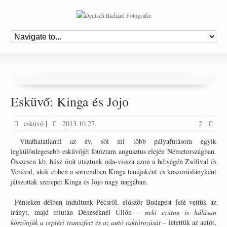
Esküvő: Kinga és Jojo
esküvő
|
2013.10.27.
2
Vitathatatlanul az év, sőt mi több pályafutásom egyik
legkülönlegesebb esküvőjét fotóztam augusztus elején Németországban.
Összesen kb. húsz órát utaztunk oda-vissza azon a hétvégén Zsófival és
Verával, akik ebben a sorrendben Kinga tanújaként és koszorúslányként
játszottak szerepet Kinga és Jojo nagy napjában.
Pénteken délben indultunk Pécsről, először Budapest felé vettük az
irányt, majd miután Déneséknél Üllőn
– neki ezúton is hálásan
köszönjük a reptéri transzfert és az autó raktározását –
letettük az autót,