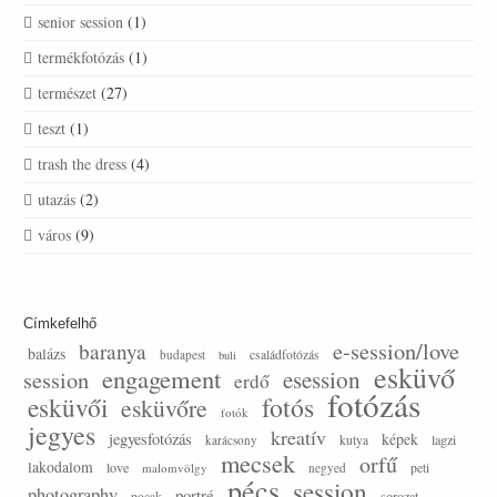
senior session
(1)
termékfotózás
(1)
természet
(27)
teszt
(1)
trash the dress
(4)
utazás
(2)
város
(9)
Címkefelhő
e-session/love
baranya
balázs
budapest
családfotózás
buli
esküvő
engagement
session
esession
erdő
fotózás
esküvői
fotós
esküvőre
fotók
jegyes
kreatív
jegyesfotózás
képek
lagzi
karácsony
kutya
mecsek
orfű
lakodalom
love
malomvölgy
negyed
peti
pécs
session
photography
portré
sorozat
pocak