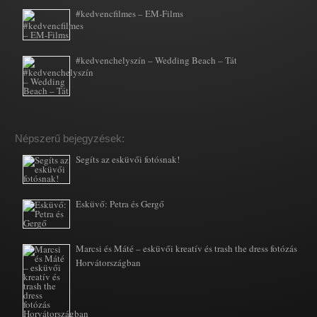
#kedvencfilmes – EM-Films
#kedvenchelyszín – Wedding Beach – Tát
Népszerű bejegyzések:
Segíts az esküvői fotósnak!
Esküvő: Petra és Gergő
Marcsi és Máté – esküvői kreatív és trash the dress fotózás
Horvátországban