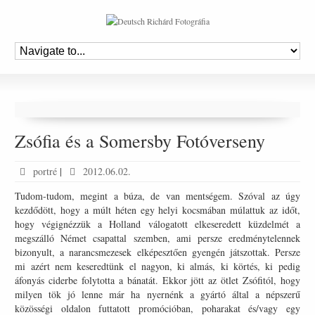
Zsófia és a Somersby Fotóverseny
portré
|
2012.06.02.
Tudom-tudom, megint a búza, de van mentségem. Szóval az úgy
kezdődött, hogy a múlt héten egy helyi kocsmában múlattuk az időt,
hogy végignézzük a Holland válogatott elkeseredett küzdelmét a
megszálló Német csapattal szemben, ami persze eredménytelennek
bizonyult, a narancsmezesek elképesztően gyengén játszottak. Persze
mi azért nem keseredtünk el nagyon, ki almás, ki körtés, ki pedig
áfonyás ciderbe folytotta a bánatát. Ekkor jött az ötlet Zsófitól, hogy
milyen tök jó lenne már ha nyernénk a gyártó által a népszerű
közösségi oldalon futtatott promócióban, poharakat és/vagy egy