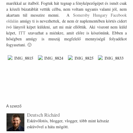
marékkal az italból. Fogtuk hát tegnap a fényképezőgépet és ismét csak
a közeli búzatáblát vettük célba, nem voltam ugyanis valami jól, nem
akartam túl messzire menni. A
Somersby Hungary Facebook
oldalán
amúgy ti is nevezhettek, de nem ér naplementében körtés cidert
ivó lányról képet küldeni, azt mi már ellőttük. Aki viszont nem küld
képet,
ITT
szavazhat a miénkre, amit előre is köszönünk. Ebben a
hőségben amúgy is muszáj megfelelő mennyiségű folyadékot
fogyasztani. 🙂
A szerző
Deutsch Richárd
Esküvőfotós, blogger, vlogger, több mint kétszáz
esküvővel a háta mögött.