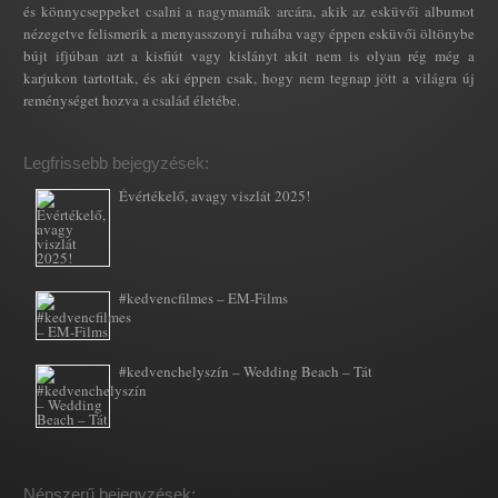
és könnycseppeket csalni a nagymamák arcára, akik az esküvői albumot
nézegetve felismerik a menyasszonyi ruhába vagy éppen esküvői öltönybe
bújt ifjúban azt a kisfiút vagy kislányt akit nem is olyan rég még a
karjukon tartottak, és aki éppen csak, hogy nem tegnap jött a világra új
reménységet hozva a család életébe.
Legfrissebb bejegyzések:
Évértékelő, avagy viszlát 2025!
#kedvencfilmes – EM-Films
#kedvenchelyszín – Wedding Beach – Tát
Népszerű bejegyzések: