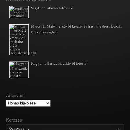
Segíts az esküvői fotósnak!
Marcsi és Máté – esküvői kreatív és trash the dress fotózás
Horvátországban
Hogyan válasszunk esküvői fotóst?!
Archívum
Archívum
Keresés
Kere