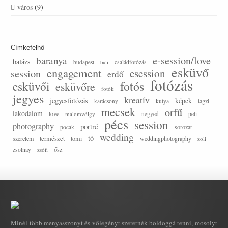
város
(9)
Címkefelhő
e-session/love
baranya
balázs
budapest
családfotózás
buli
esküvő
engagement
session
esession
erdő
fotózás
esküvői
fotós
esküvőre
fotók
jegyes
kreatív
jegyesfotózás
képek
lagzi
karácsony
kutya
mecsek
orfű
lakodalom
love
malomvölgy
negyed
peti
pécs
session
photography
portré
sorozat
pocak
wedding
tó
szerelem
természet
tomi
weddingphotography
zoli
ősz
zsolnay
zsófi
Minél több menyasszonyt és vőlegényt szeretnék boldoggá tenni, mosolyt