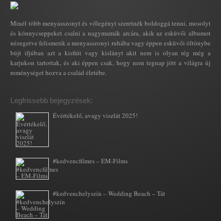
Minél több menyasszonyt és vőlegényt szeretnék boldoggá tenni, mosolyt
és könnycseppeket csalni a nagymamák arcára, akik az esküvői albumot
nézegetve felismerik a menyasszonyi ruhába vagy éppen esküvői öltönybe
bújt ifjúban azt a kisfiút vagy kislányt akit nem is olyan rég még a
karjukon tartottak, és aki éppen csak, hogy nem tegnap jött a világra új
reménységet hozva a család életébe.
Legfrissebb bejegyzések:
Évértékelő, avagy viszlát 2025!
#kedvencfilmes – EM-Films
#kedvenchelyszín – Wedding Beach – Tát