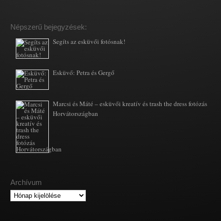
Népszerű bejegyzések:
Segíts az esküvői fotósnak!
Esküvő: Petra és Gergő
Marcsi és Máté – esküvői kreatív és trash the dress fotózás
Horvátországban
Archívum
Archívum