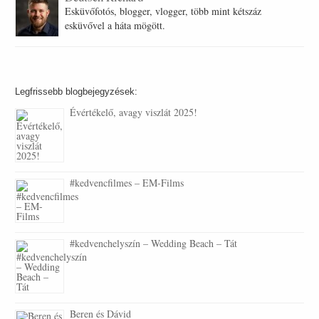
Esküvőfotós, blogger, vlogger, több mint kétszáz
esküvővel a háta mögött.
Legfrissebb blogbejegyzések:
Évértékelő, avagy viszlát 2025!
#kedvencfilmes – EM-Films
#kedvenchelyszín – Wedding Beach – Tát
Beren és Dávid