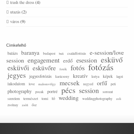
trash the dress
(4)
utazás
(2)
város
(9)
Címkefelhő
e-session/love
baranya
balázs
budapest
családfotózás
buli
esküvő
engagement
session
esession
erdő
fotózás
esküvői
fotós
esküvőre
fotók
jegyes
kreatív
jegyesfotózás
képek
lagzi
karácsony
kutya
mecsek
orfű
lakodalom
love
malomvölgy
negyed
peti
pécs
session
photography
portré
sorozat
pocak
wedding
tó
szerelem
természet
tomi
weddingphotography
zoli
ősz
zsolnay
zsófi