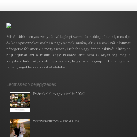
Minél több menyasszonyt és vőlegényt szeretnék boldoggá tenni, mosolyt
és könnycseppeket csalni a nagymamák arcára, akik az esküvői albumot
nézegetve felismerik a menyasszonyi ruhába vagy éppen esküvői öltönybe
bújt ifjúban azt a kisfiút vagy kislányt akit nem is olyan rég még a
karjukon tartottak, és aki éppen csak, hogy nem tegnap jött a világra új
reménységet hozva a család életébe.
Legfrissebb bejegyzések:
Évértékelő, avagy viszlát 2025!
#kedvencfilmes – EM-Films