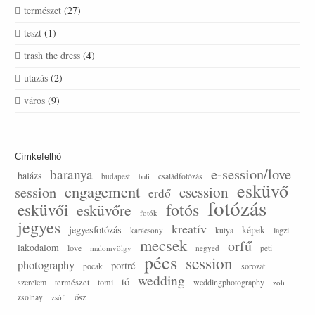
természet
(27)
teszt
(1)
trash the dress
(4)
utazás
(2)
város
(9)
Címkefelhő
e-session/love
baranya
balázs
budapest
családfotózás
buli
esküvő
engagement
session
esession
erdő
fotózás
esküvői
fotós
esküvőre
fotók
jegyes
kreatív
jegyesfotózás
képek
lagzi
karácsony
kutya
mecsek
orfű
lakodalom
love
malomvölgy
negyed
peti
pécs
session
photography
portré
sorozat
pocak
wedding
tó
szerelem
természet
tomi
weddingphotography
zoli
ősz
zsolnay
zsófi