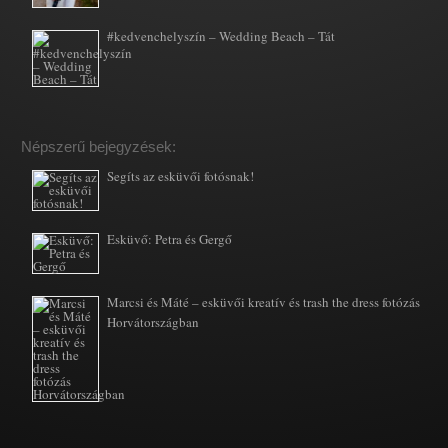
#kedvenchelyszín – Wedding Beach – Tát
Népszerű bejegyzések:
Segíts az esküvői fotósnak!
Esküvő: Petra és Gergő
Marcsi és Máté – esküvői kreatív és trash the dress fotózás
Horvátországban