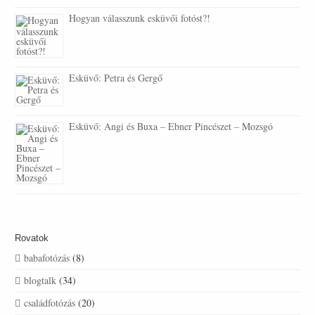
Hogyan válasszunk esküvői fotóst?!
Esküvő: Petra és Gergő
Esküvő: Angi és Buxa – Ebner Pincészet – Mozsgó
Rovatok
babafotózás
(8)
blogtalk
(34)
családfotózás
(20)