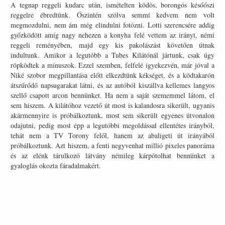
A tegnap reggeli kudarc után, ismételten ködös, borongós későőszi
reggelre ébredtünk. Őszintén szólva semmi kedvem nem volt
megmozdulni, nem ám még elindulni fotózni. Lotti szerencsére addig
győzködött amíg nagy nehezen a konyha felé vettem az irányt, némi
reggeli reményében, majd egy kis pakolászást követően útnak
indultunk. Amikor a legutóbb a Tubes Kilátónál jártunk, csak úgy
röpködtek a mínuszok. Ezzel szemben, felfelé igyekezvén, már jóval a
Niké szobor megpillantása előtt elkezdtünk kékséget, és a ködtakarón
átszűrődő napsugarakat látni, és az autóból kiszállva kellemes langyos
szellő csapott arcon bennünket. Ha nem a saját szememmel látom, el
sem hiszem. A kilátóhoz vezető út most is kalandosra sikerült, ugyanis
akármennyire is próbálkoztunk, most sem sikerült egyenes útvonalon
odajutni, pedig most épp a legutóbbi megoldással ellentétes irányból,
tehát nem a TV Torony felől, hanem az abaligeti út irányából
próbálkoztunk. Azt hiszem, a fenti negyvenhat millió pixeles panoráma
és az elénk tárulkozó látvány némileg kárpótolhat bennünket a
gyaloglás okozta fáradalmakért.