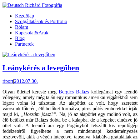
Kezdőlap
Szolgáltatások és Portfolio
Rólam
Kapcsolat&Árak
Blog
Partnerek
Leánykérés a levegőben
riport
|
2012.07.30.
Olyan ötlettel kereste meg
Bergics Balázs
kollégámat egy leendő
vőlegény, amely még talán egy romantikus amerikai vígjátékból sem
lógott volna ki túlzottan. Az alapötlet az volt, hogy szeretett
városunk főterén, élő betűket formálva, piros pólós emberekkel írják
majd ki,
„Hozzám jössz?”
. Na, jó az alapötlet egy molinó volt, az
élő betűket már Balázs dobta be a kalapba, de a képeket elnézve jó
ötlet volt. A leendő ara egy Pogányból felszállt kis repülőgép
fedélzetéről figyelhette a nem mindennapi kezdeményezés
résztvevőit, akik a végén integetve, tapsolva, kiabálva gratuláltak az