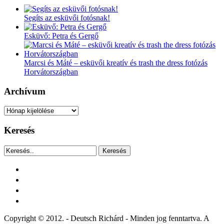
Segíts az esküvői fotósnak!
Esküvő: Petra és Gergő
Marcsi és Máté – esküvői kreatív és trash the dress fotózás
Horvátországban
Archívum
Archívum
Keresés
Keresés
facebook
instagram
youtube
tiktok
Copyright © 2012. - Deutsch Richárd - Minden jog fenntartva. A