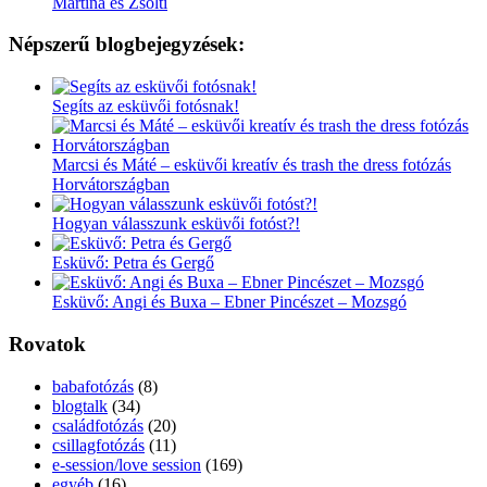
Martina és Zsolti
Népszerű blogbejegyzések:
Segíts az esküvői fotósnak!
Marcsi és Máté – esküvői kreatív és trash the dress fotózás
Horvátországban
Hogyan válasszunk esküvői fotóst?!
Esküvő: Petra és Gergő
Esküvő: Angi és Buxa – Ebner Pincészet – Mozsgó
Rovatok
babafotózás
(8)
blogtalk
(34)
családfotózás
(20)
csillagfotózás
(11)
e-session/love session
(169)
egyéb
(16)