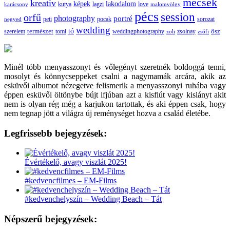
mecsek
kreatív
képek
lakodalom
lagzi
love
karácsony
kutya
malomvölgy
pécs
session
orfű
photography
portré
sorozat
negyed
peti
pocak
wedding
tó
szerelem
természet
tomi
weddingphotography
ősz
zoli
zsolnay
zsófi
Minél több menyasszonyt és vőlegényt szeretnék boldoggá tenni,
mosolyt és könnycseppeket csalni a nagymamák arcára, akik az
esküvői albumot nézegetve felismerik a menyasszonyi ruhába vagy
éppen esküvői öltönybe bújt ifjúban azt a kisfiút vagy kislányt akit
nem is olyan rég még a karjukon tartottak, és aki éppen csak, hogy
nem tegnap jött a világra új reménységet hozva a család életébe.
Legfrissebb bejegyzések:
Évértékelő, avagy viszlát 2025!
#kedvencfilmes – EM-Films
#kedvenchelyszín – Wedding Beach – Tát
Népszerű bejegyzések: