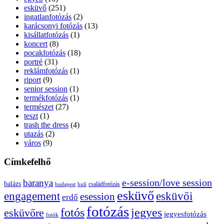
esküvő
(251)
ingatlanfotózás
(2)
karácsonyi fotózás
(13)
kisállatfotózás
(1)
koncert
(8)
pocakfotózás
(18)
portré
(31)
reklámfotózás
(1)
riport
(9)
senior session
(1)
termékfotózás
(1)
természet
(27)
teszt
(1)
trash the dress
(4)
utazás
(2)
város
(9)
Címkefelhő
e-session/love session
baranya
balázs
budapest
családfotózás
buli
esküvő
esküvői
engagement
esession
erdő
fotózás
fotós
jegyes
esküvőre
jegyesfotózás
fotók