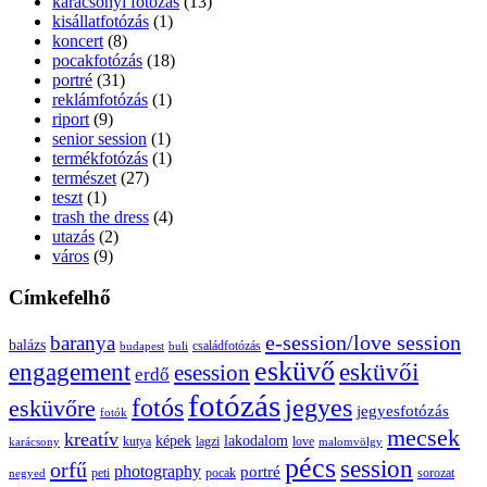
karácsonyi fotózás
(13)
kisállatfotózás
(1)
koncert
(8)
pocakfotózás
(18)
portré
(31)
reklámfotózás
(1)
riport
(9)
senior session
(1)
termékfotózás
(1)
természet
(27)
teszt
(1)
trash the dress
(4)
utazás
(2)
város
(9)
Címkefelhő
e-session/love session
baranya
balázs
budapest
családfotózás
buli
esküvő
esküvői
engagement
esession
erdő
fotózás
fotós
jegyes
esküvőre
jegyesfotózás
fotók
mecsek
kreatív
képek
lakodalom
lagzi
love
karácsony
kutya
malomvölgy
pécs
session
orfű
photography
portré
sorozat
negyed
peti
pocak