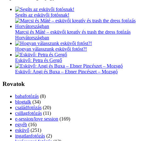
Segíts az esküvői fotósnak!
Marcsi és Máté – esküvői kreatív és trash the dress fotózás
Horvátországban
Hogyan válasszunk esküvői fotóst?!
Esküvő: Petra és Gergő
Esküvő: Angi és Buxa – Ebner Pincészet – Mozsgó
Rovatok
babafotózás
(8)
blogtalk
(34)
családfotózás
(20)
csillagfotózás
(11)
e-session/love session
(169)
egyéb
(16)
esküvő
(251)
ingatlanfotózás
(2)