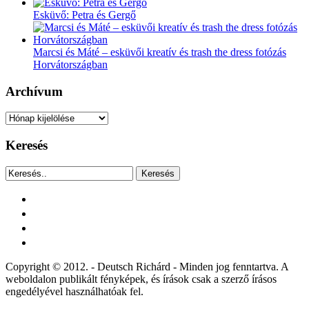
Esküvő: Petra és Gergő
Marcsi és Máté – esküvői kreatív és trash the dress fotózás
Horvátországban
Archívum
Archívum
Keresés
Keresés
facebook
instagram
youtube
tiktok
Copyright © 2012. - Deutsch Richárd - Minden jog fenntartva. A
weboldalon publikált fényképek, és írások csak a szerző írásos
engedélyével használhatóak fel.