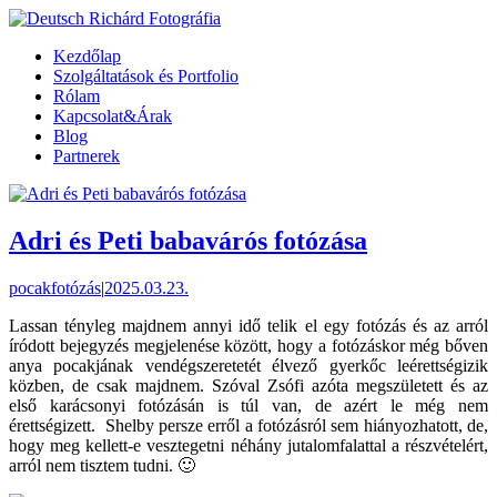
Kezdőlap
Szolgáltatások és Portfolio
Rólam
Kapcsolat&Árak
Blog
Partnerek
Adri és Peti babavárós fotózása
pocakfotózás
|
2025.03.23.
Lassan tényleg majdnem annyi idő telik el egy fotózás és az arról
íródott bejegyzés megjelenése között, hogy a fotózáskor még bőven
anya pocakjának vendégszeretetét élvező gyerkőc leérettségizik
közben, de csak majdnem. Szóval Zsófi azóta megszületett és az
első karácsonyi fotózásán is túl van, de azért le még nem
érettségizett. Shelby persze erről a fotózásról sem hiányozhatott, de,
hogy meg kellett-e vesztegetni néhány jutalomfalattal a részvételért,
arról nem tisztem tudni. 🙂