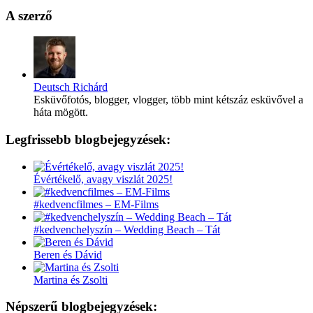
A szerző
Deutsch Richárd
Esküvőfotós, blogger, vlogger, több mint kétszáz esküvővel a
háta mögött.
Legfrissebb blogbejegyzések:
Évértékelő, avagy viszlát 2025!
#kedvencfilmes – EM-Films
#kedvenchelyszín – Wedding Beach – Tát
Beren és Dávid
Martina és Zsolti
Népszerű blogbejegyzések: