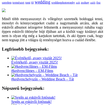
wedding
tó
szerelem
természet
tomi
weddingphotography
ősz
zoli
zsolnay
zsófi
Minél több menyasszonyt és vőlegényt szeretnék boldoggá tenni,
mosolyt és könnycseppeket csalni a nagymamák arcára, akik az
esküvői albumot nézegetve felismerik a menyasszonyi ruhába vagy
éppen esküvői öltönybe bújt ifjúban azt a kisfiút vagy kislányt akit
nem is olyan rég még a karjukon tartottak, és aki éppen csak, hogy
nem tegnap jött a világra új reménységet hozva a család életébe.
Legfrissebb bejegyzések:
Évértékelő, avagy viszlát 2025!
#kedvencfilmes – EM-Films
#kedvenchelyszín – Wedding Beach – Tát
Népszerű bejegyzések:
Segíts az esküvői fotósnak!