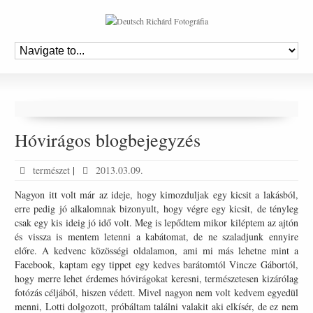
Hóvirágos blogbejegyzés
természet
|
2013.03.09.
Nagyon itt volt már az ideje, hogy kimozduljak egy kicsit a lakásból,
erre pedig jó alkalomnak bizonyult, hogy végre egy kicsit, de tényleg
csak egy kis ideig jó idő volt. Meg is lepődtem mikor kiléptem az ajtón
és vissza is mentem letenni a kabátomat, de ne szaladjunk ennyire
előre. A kedvenc közösségi oldalamon, ami mi más lehetne mint a
Facebook, kaptam egy tippet egy kedves barátomtól Vincze Gábortól,
hogy merre lehet érdemes hóvirágokat keresni, természetesen kizárólag
fotózás céljából, hiszen védett. Mivel nagyon nem volt kedvem egyedül
menni, Lotti dolgozott, próbáltam találni valakit aki elkísér, de ez nem