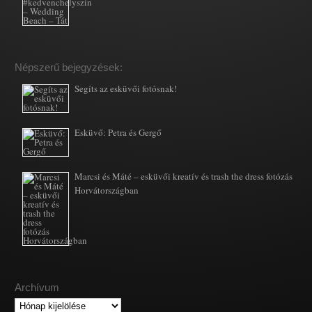
Népszerű bejegyzések:
Segíts az esküvői fotósnak!
Esküvő: Petra és Gergő
Marcsi és Máté – esküvői kreatív és trash the dress fotózás
Horvátországban
Archívum
Archívum