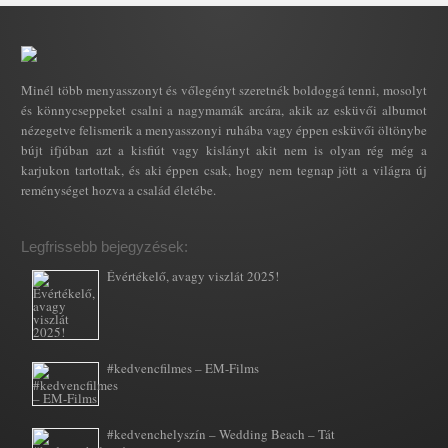
Minél több menyasszonyt és vőlegényt szeretnék boldoggá tenni, mosolyt
és könnycseppeket csalni a nagymamák arcára, akik az esküvői albumot
nézegetve felismerik a menyasszonyi ruhába vagy éppen esküvői öltönybe
bújt ifjúban azt a kisfiút vagy kislányt akit nem is olyan rég még a
karjukon tartottak, és aki éppen csak, hogy nem tegnap jött a világra új
reménységet hozva a család életébe.
Legfrissebb bejegyzések:
Évértékelő, avagy viszlát 2025!
#kedvencfilmes – EM-Films
#kedvenchelyszín – Wedding Beach – Tát