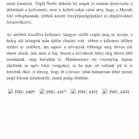
ment könnyen. Végül Norbi áldozta fel magát és miután átszervezte a
délutánját a kedvemért, nem is kellett sokat várni arra, hogy a Mecsek
felé roboghassunk, többek között fényképezőgépekkel és objektívekkel
felszerelkezve.
Az autóból kiszállva kellemes, langyos szellő csapta meg az arcom, a
hideg téli hónapok után külön élmény volt ebben a kellemes időben
sétálni az erdőben, ám sajnos a növények többsége még bőven téli
álmot alszik, ami nem is baj, hiszen a következő hétre elég hűvös időt
mondanak, még havazhat is. Mindenesetre mi viszonylag hamar
ráleltünk az apró fehér virágokra, és ha már ott voltunk jól le is
fotóztuk őket. A lényeg, hogy itt a tavasz, tehát hamarosan lehet menni
majd fotózni mindenfelé, ennek pedig örülünk.