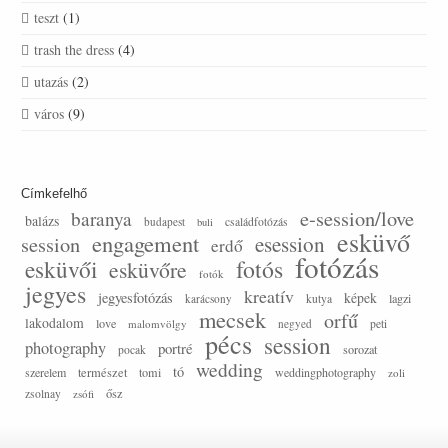
teszt
(1)
trash the dress
(4)
utazás
(2)
város
(9)
Címkefelhő
e-session/love
baranya
balázs
budapest
családfotózás
buli
esküvő
engagement
session
esession
erdő
fotózás
esküvői
fotós
esküvőre
fotók
jegyes
kreatív
jegyesfotózás
képek
lagzi
karácsony
kutya
mecsek
orfű
lakodalom
love
malomvölgy
negyed
peti
pécs
session
photography
portré
sorozat
pocak
wedding
tó
szerelem
természet
tomi
weddingphotography
zoli
ősz
zsolnay
zsófi