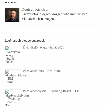
A szerző
Deutsch Richárd
Esküvőfotós, blogger, vlogger, több mint kétszáz
esküvővel a háta mögött.
Legfrissebb blogbejegyzések:
Évértékelő, avagy viszlát 2025!
#kedvencfilmes – EM-Films
#kedvenchelyszín – Wedding Beach – Tát