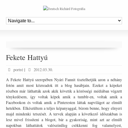
Fekete Hattyú
portré
|
2012.03.30.
A Fekete Hattyú szerepében Nyári Fannit tisztelhetjük azon a néhány
fotón amit most közreadok itt a blog hasábjain. Ezeket a képeket
részben már láthatták azok akik követik a közösségi médiában végzett
ténykedésem, így voltak képek amik a tumblr-en, voltak amik a
Facebookon és voltak amik a Pinteresten láttak napvilágot az elmúlt
hetekben. Elkészültem a teljes képanyaggal, bízom benne, hogy elnyeri
majd mindenki tetszését. A tervek alapján a következő időszakban is
lesz mivel frissíteni a blogot, bár a gyakoriság, mint azt az elmúlt
napokban láthattátok valószínűleg csökkenni fog valamelyest,