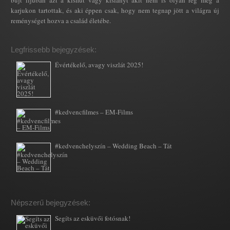
karjukon tartottak, és aki éppen csak, hogy nem tegnap jött a világra új
reménységet hozva a család életébe.
Legfrissebb bejegyzések:
Évértékelő, avagy viszlát 2025!
#kedvencfilmes – EM-Films
#kedvenchelyszín – Wedding Beach – Tát
Népszerű bejegyzések:
Segíts az esküvői fotósnak!