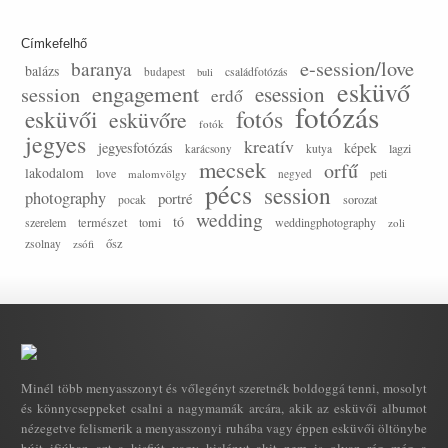
Címkefelhő
e-session/love
baranya
balázs
budapest
családfotózás
buli
esküvő
engagement
session
esession
erdő
fotózás
esküvői
fotós
esküvőre
fotók
jegyes
kreatív
jegyesfotózás
képek
lagzi
karácsony
kutya
mecsek
orfű
lakodalom
love
malomvölgy
negyed
peti
pécs
session
photography
portré
sorozat
pocak
wedding
tó
szerelem
természet
tomi
weddingphotography
zoli
ősz
zsolnay
zsófi
Minél több menyasszonyt és vőlegényt szeretnék boldoggá tenni, mosolyt
és könnycseppeket csalni a nagymamák arcára, akik az esküvői albumot
nézegetve felismerik a menyasszonyi ruhába vagy éppen esküvői öltönybe
bújt ifjúban azt a kisfiút vagy kislányt akit nem is olyan rég még a