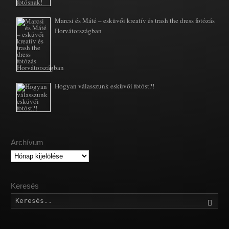
Marcsi és Máté – esküvői kreatív és trash the dress fotózás
Horvátországban
Hogyan válasszunk esküvői fotóst?!
Archívum
Archívum
Keresés
Kere