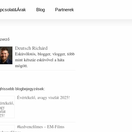
pcsolat&Árak
Blog
Partnerek
szerző
Deutsch Richárd
Esküvőfotós, blogger, vlogger, több
mint kétszáz esküvővel a háta
mögött.
frissebb blogbejegyzések:
Évértékelő, avagy viszlát 2025!
#kedvencfilmes – EM-Films