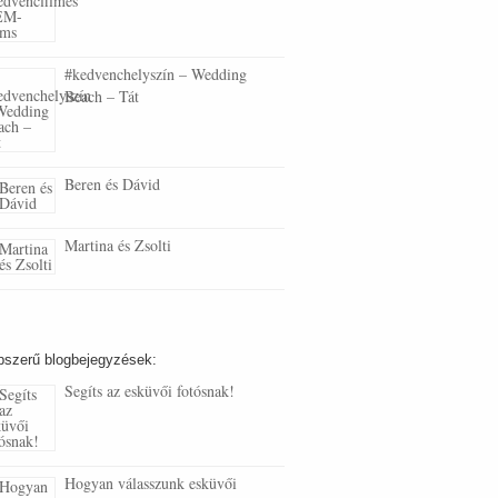
#kedvenchelyszín – Wedding
Beach – Tát
Beren és Dávid
Martina és Zsolti
pszerű blogbejegyzések:
Segíts az esküvői fotósnak!
Hogyan válasszunk esküvői