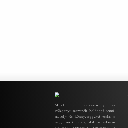
Minél több menyasszonyt és
vőlegényt szeretnék boldoggá tenni,
mosolyt és könnycseppeket csalni a
nagymamák arcára, akik az esküvői
albumot nézegetve felismerik a