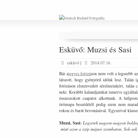
Esküvő: Muzsi és Sasi
esküvő
|
2014.07.16.
Bár a
jegyes fotózá
son nem volt a legszebb az
látszott, hogy gyönyörű időnk lesz. Talán í
fotózáson elszenvedett sérelmeinkért, talán 
neki. Korábbi kalandjainkat ismerve egyáltalá
összeszokott csapatot alkottunk. A lufipost
örömapa beszédétől pedig szem nem maradt 
rokon és barát bevonásával. Egyszóval klass
Muzsi, Sasi:
Legyetek nagyon-nagyon boldog
mint azon a szép májusi szombaton. Sok-sok 