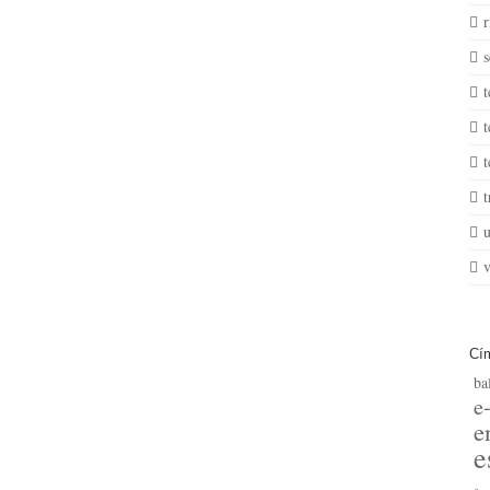
r
s
t
t
t
t
u
v
Cí
ba
e
e
e