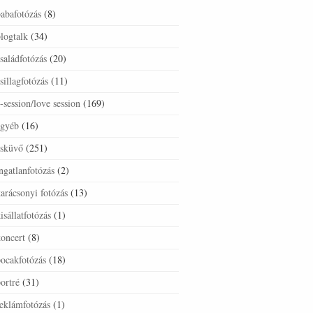
abafotózás
(8)
logtalk
(34)
saládfotózás
(20)
sillagfotózás
(11)
-session/love session
(169)
egyéb
(16)
esküvő
(251)
ngatlanfotózás
(2)
arácsonyi fotózás
(13)
isállatfotózás
(1)
oncert
(8)
ocakfotózás
(18)
ortré
(31)
eklámfotózás
(1)