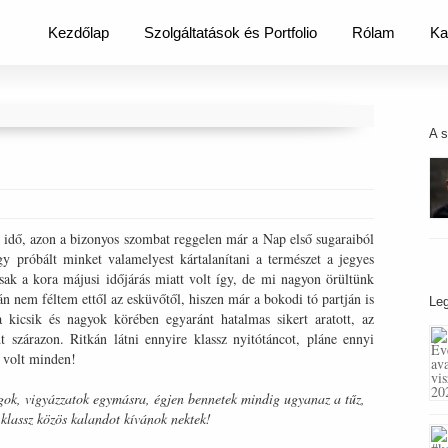
Kezdőlap
Szolgáltatások és Portfolio
Rólam
Ka
A 
 idő, azon a bizonyos szombat reggelen már a Nap első sugaraiból
gy próbált minket valamelyest kártalanítani a természet a jegyes
csak a kora májusi időjárás miatt volt így, de mi nagyon örültünk
n nem féltem ettől az esküvőtől, hiszen már a bokodi tó partján is
Leg
a kicsik és nagyok körében egyaránt hatalmas sikert aratott, az
szárazon. Ritkán látni ennyire klassz nyitótáncot, pláne ennyi
z volt minden!
ok, vigyázzatok egymásra, égjen bennetek mindig ugyanaz a tűz,
klassz közös kalandot kívánok nektek!