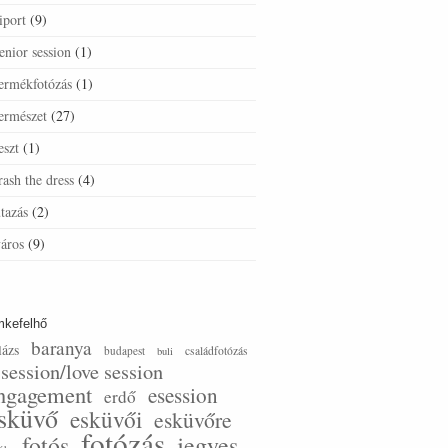
iport
(9)
enior session
(1)
ermékfotózás
(1)
ermészet
(27)
eszt
(1)
rash the dress
(4)
tazás
(2)
áros
(9)
mkefelhő
baranya
lázs
budapest
családfotózás
buli
-session/love session
ngagement
esession
erdő
sküvő
esküvői
esküvőre
fotózás
fotós
jegyes