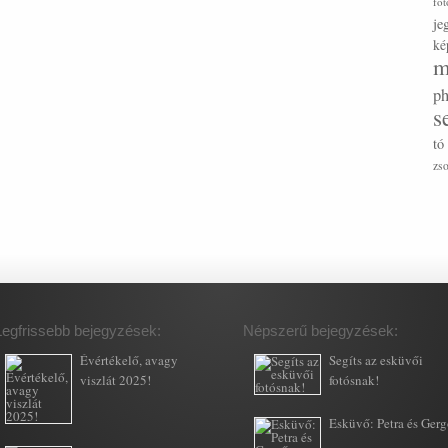
fot
je
ké
m
ph
s
tó
zs
Legfrissebb bejegyzések:
Népszerű bejegyzések:
Évértékelő, avagy
Segíts az esküvői
viszlát 2025!
fotósnak!
Esküvő: Petra és Ger