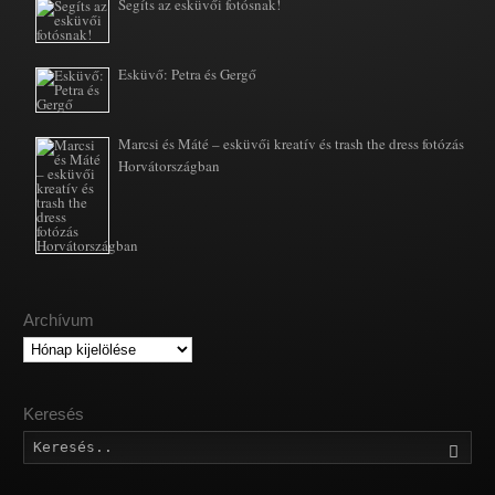
Segíts az esküvői fotósnak!
Esküvő: Petra és Gergő
Marcsi és Máté – esküvői kreatív és trash the dress fotózás
Horvátországban
Archívum
Archívum
Keresés
Kere