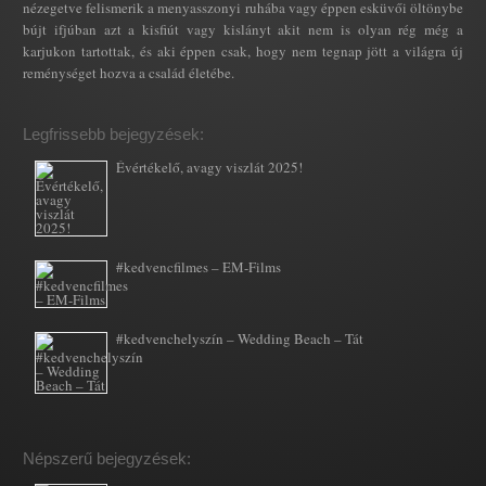
nézegetve felismerik a menyasszonyi ruhába vagy éppen esküvői öltönybe
bújt ifjúban azt a kisfiút vagy kislányt akit nem is olyan rég még a
karjukon tartottak, és aki éppen csak, hogy nem tegnap jött a világra új
reménységet hozva a család életébe.
Legfrissebb bejegyzések:
Évértékelő, avagy viszlát 2025!
#kedvencfilmes – EM-Films
#kedvenchelyszín – Wedding Beach – Tát
Népszerű bejegyzések: