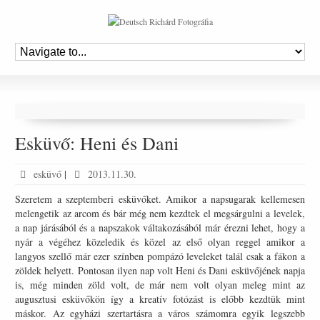
Esküvő: Heni és Dani
esküvő
|
2013.11.30.
Szeretem a szeptemberi esküvőket. Amikor a napsugarak kellemesen
melengetik az arcom és bár még nem kezdtek el megsárgulni a levelek,
a nap járásából és a napszakok váltakozásából már érezni lehet, hogy a
nyár a végéhez közeledik és közel az első olyan reggel amikor a
langyos szellő már ezer színben pompázó leveleket talál csak a fákon a
zöldek helyett. Pontosan ilyen nap volt Heni és Dani esküvőjének napja
is, még minden zöld volt, de már nem volt olyan meleg mint az
augusztusi esküvőkön így a kreatív fotózást is előbb kezdtük mint
máskor. Az egyházi szertartásra a város számomra egyik legszebb