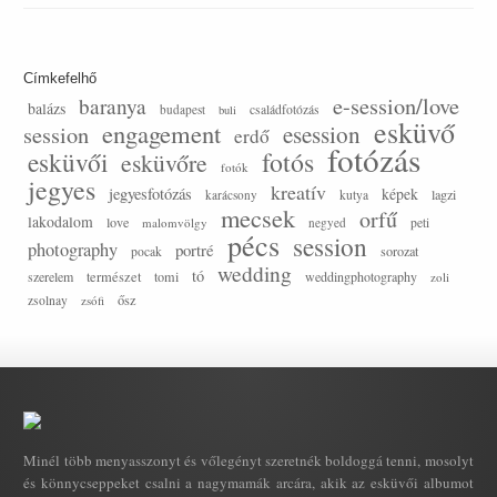
Címkefelhő
e-session/love
baranya
balázs
budapest
családfotózás
buli
esküvő
engagement
session
esession
erdő
fotózás
esküvői
fotós
esküvőre
fotók
jegyes
kreatív
jegyesfotózás
képek
lagzi
karácsony
kutya
mecsek
orfű
lakodalom
love
malomvölgy
negyed
peti
pécs
session
photography
portré
sorozat
pocak
wedding
tó
szerelem
természet
tomi
weddingphotography
zoli
ősz
zsolnay
zsófi
Minél több menyasszonyt és vőlegényt szeretnék boldoggá tenni, mosolyt
és könnycseppeket csalni a nagymamák arcára, akik az esküvői albumot