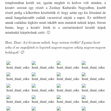
templomában került sor, igazán meghitt és kedves volt minden, a
kreatív sorozat egy részét a Zsolnay Kulturális Negyedben, kisebb
részét pedig a kőkertben készítettük el, hogy aztán egy kis létszámú de
annál hangulatosabb családi vacsorával zárjuk a napot. Ez utóbbiról
annak családias légköre miatt inkább nem mutatok nektek képet, bízom
benne, hogy a kreatív fotók és a szertartásokról készült képek
mindenkit kárpótolnak ezért. 🙂
Heni, Dani: Azt kívánom nektek, hogy tartson örökké! Egymás kezét
soha el ne engedjétek és legyetek nagyon-nagyon sokáig nagyon-nagyon
boldogok! 🙂