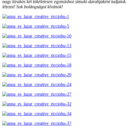
nagy kirakós két tökéletesen egymáshoz simuló darabjaként tudjatok
létezni! Sok boldogságot kívánok!