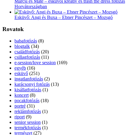
Marcsi és Máté – esküvői kreatív és trash the dress fotózás
Horvátországban
Esküvő: Angi és Buxa – Ebner Pincészet – Mozsgó
Rovatok
babafotózás
(8)
blogtalk
(34)
családfotózás
(20)
csillagfotózás
(11)
e-session/love session
(169)
egyéb
(16)
esküvő
(251)
ingatlanfotózás
(2)
karácsonyi fotózás
(13)
kisállatfotózás
(1)
koncert
(8)
pocakfotózás
(18)
portré
(31)
reklámfotózás
(1)
riport
(9)
senior session
(1)
termékfotózás
(1)
természet
(27)