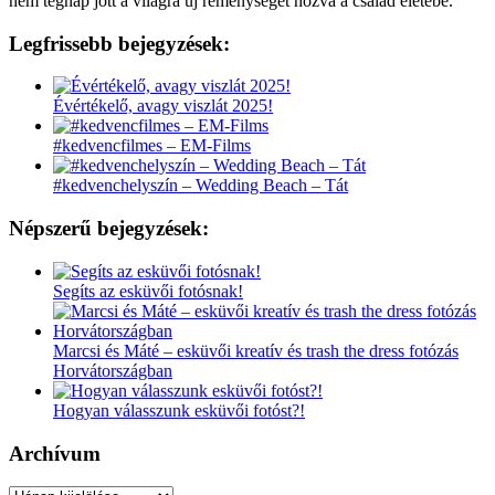
nem tegnap jött a világra új reménységet hozva a család életébe.
Legfrissebb bejegyzések:
Évértékelő, avagy viszlát 2025!
#kedvencfilmes – EM-Films
#kedvenchelyszín – Wedding Beach – Tát
Népszerű bejegyzések:
Segíts az esküvői fotósnak!
Marcsi és Máté – esküvői kreatív és trash the dress fotózás
Horvátországban
Hogyan válasszunk esküvői fotóst?!
Archívum
Archívum