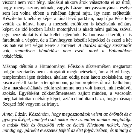
viszont nem volt fény, ráadásul akkora árok választotta el az úttól,
hogy menyasszonyunknak, vagyis Lázár menyasszonyának esélye
sem lett volna ebben a ruhában átjutni rajta, így nem erőltettük.
Készítettünk néhány képet a tónál lévő parkban, majd újra Pécs felé
vettük az irányt, hogy a mecseki erdőkben is készítsünk néhány
képet, de idő közben Lázár motorjával is akadt némi galiba, szóval
egy benzinkutat is útba kellett ejtenünk. Kalandosra sikerült, el is
fáradtunk a végére, de a Havihegyen készült képekkel és ezzel a két
kis bakival lett végül kerek a történet.
A darázs amúgy kaszkadőr
volt, semmilyen bántódása nem esett, most a Bahamákon
vakációzik.
Másnap délután a Hittudományi Főiskola dísztermében megtartott
polgári szertartás nem tartogatott meglepetéseket, ám a Havi hegyi
templomban igen érdekes, általam eddig nem látott szokásként, egy
kiscica sétált körbe a templomban, galambröptetésről már hallottam,
de a macskasétáltatás eddig számomra nem volt ismert, mint esküvői
szokás. Egyébként zökkenőmentesen zajlott minden, a vacsorán
még kattintottam néhány képet, aztán elindultam haza, hogy másnap
Szeged felé vegyem az irányt.
Anna, Lázár: Köszönöm, hogy megosztottátok velem az örömöt és a
gyönyörűséget, amelyet csak akkor érez az ember amikor megtalálja
a másik felét és összeköti vele az életét! Kívánom nektek, hogy
mindig egy párként evezzetek felfelé az élet folyóvizében, és mindig a