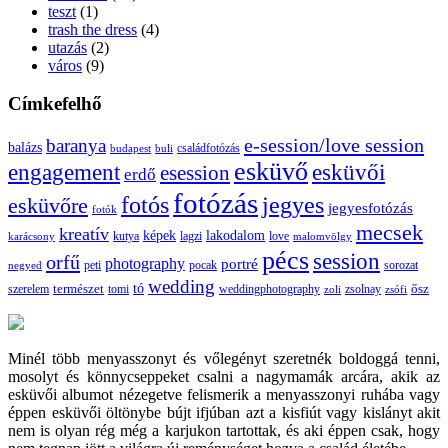
teszt
(1)
trash the dress
(4)
utazás
(2)
város
(9)
Címkefelhő
e-session/love session
baranya
balázs
budapest
családfotózás
buli
esküvő
esküvői
engagement
esession
erdő
fotózás
fotós
jegyes
esküvőre
jegyesfotózás
fotók
mecsek
kreatív
képek
lakodalom
lagzi
love
karácsony
kutya
malomvölgy
pécs
session
orfű
photography
portré
sorozat
negyed
peti
pocak
wedding
tó
szerelem
természet
tomi
weddingphotography
ősz
zoli
zsolnay
zsófi
Minél több menyasszonyt és vőlegényt szeretnék boldoggá tenni,
mosolyt és könnycseppeket csalni a nagymamák arcára, akik az
esküvői albumot nézegetve felismerik a menyasszonyi ruhába vagy
éppen esküvői öltönybe bújt ifjúban azt a kisfiút vagy kislányt akit
nem is olyan rég még a karjukon tartottak, és aki éppen csak, hogy