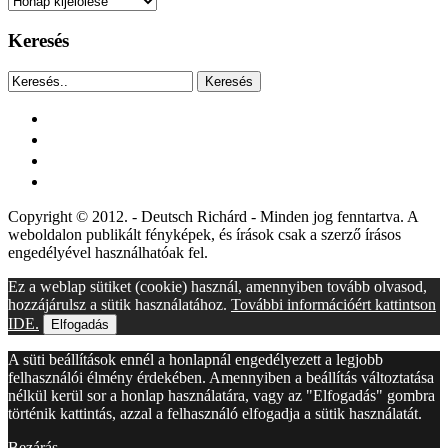
Keresés
Keresés
facebook
instagram
youtube
tiktok
Copyright © 2012. - Deutsch Richárd - Minden jog fenntartva. A
weboldalon publikált fényképek, és írások csak a szerző írásos
engedélyével használhatóak fel.
Ez a weblap sütiket (cookie) használ, amennyiben tovább olvasod,
hozzájárulsz a sütik használatához.
További információért kattintson
IDE.
Elfogadás
A süti beállítások ennél a honlapnál engedélyezett a legjobb
felhasználói élmény érdekében. Amennyiben a beállítás változtatása
nélkül kerül sor a honlap használatára, vagy az "Elfogadás" gombra
történik kattintás, azzal a felhasználó elfogadja a sütik használatát.
Bezárás