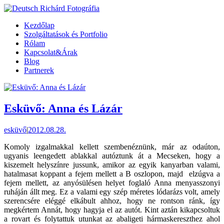
Kezdőlap
Szolgáltatások és Portfolio
Rólam
Kapcsolat&Árak
Blog
Partnerek
Esküvő: Anna és Lázár
esküvő
|
2012.08.28.
Komoly izgalmakkal kellett szembenéznünk, már az odaúton,
ugyanis leengedett ablakkal autóztunk át a Mecseken, hogy a
kiszemelt helyszínre jussunk, amikor az egyik kanyarban valami,
hatalmasat koppant a fejem mellett a B oszlopon, majd elzúgva a
fejem mellett, az anyósülésen helyet foglaló Anna menyasszonyi
ruháján állt meg. Ez a valami egy szép méretes lódarázs volt, amely
szerencsére eléggé elkábult ahhoz, hogy ne rontson ránk, így
megkértem Annát, hogy hagyja el az autót. Kint aztán kikapcsoltuk
a rovart és folytattuk utunkat az abaligeti hármaskereszthez ahol