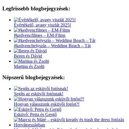
Legfrissebb blogbejegyzések:
Évértékelő, avagy viszlát 2025!
#kedvencfilmes – EM-Films
#kedvenchelyszín – Wedding Beach – Tát
Beren és Dávid
Martina és Zsolti
Népszerű blogbejegyzések:
Segíts az esküvői fotósnak!
Hogyan válasszunk esküvői fotóst?!
Esküvő: Petra és Gergő