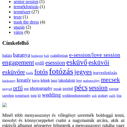
senior session
(1)
termékfotózás
(1)
természet
(27)
teszt
(1)
trash the dress
(4)
utazás
(2)
város
(9)
Címkefelhő
e-session/love session
baranya
balázs
budapest
családfotózás
buli
esküvő
esküvői
engagement
esession
erdő
fotózás
fotós
jegyes
esküvőre
jegyesfotózás
fotók
mecsek
kreatív
képek
lakodalom
lagzi
love
karácsony
kutya
malomvölgy
pécs
session
orfű
photography
portré
sorozat
negyed
peti
pocak
wedding
tó
szerelem
természet
tomi
weddingphotography
ősz
zoli
zsolnay
zsófi
Minél több menyasszonyt és vőlegényt szeretnék boldoggá tenni,
mosolyt és könnycseppeket csalni a nagymamák arcára, akik az
esküvői albumot nézegetve felismerik a menyasszonyi ruhába vagy