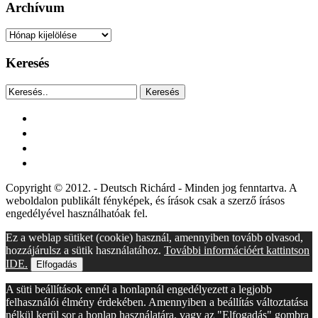
Archívum
Archívum
Keresés
Keresés
facebook
instagram
youtube
tiktok
Copyright © 2012. - Deutsch Richárd - Minden jog fenntartva. A
weboldalon publikált fényképek, és írások csak a szerző írásos
engedélyével használhatóak fel.
Ez a weblap sütiket (cookie) használ, amennyiben tovább olvasod,
hozzájárulsz a sütik használatához.
További információért kattintson
IDE.
Elfogadás
A süti beállítások ennél a honlapnál engedélyezett a legjobb
felhasználói élmény érdekében. Amennyiben a beállítás változtatása
nélkül kerül sor a honlap használatára, vagy az "Elfogadás" gombra