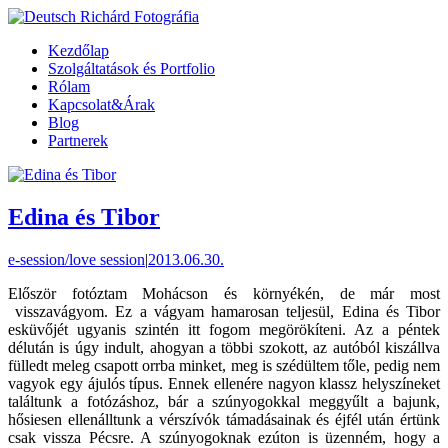
Kezdőlap
Szolgáltatások és Portfolio
Rólam
Kapcsolat&Árak
Blog
Partnerek
Edina és Tibor
e-session/love session
|
2013.06.30.
Először fotóztam Mohácson és környékén, de már most
visszavágyom. Ez a vágyam hamarosan teljesül, Edina és Tibor
esküvőjét ugyanis szintén itt fogom megörökíteni. Az a péntek
délután is úgy indult, ahogyan a többi szokott, az autóból kiszállva
fülledt meleg csapott orrba minket, meg is szédültem tőle, pedig nem
vagyok egy ájulós típus. Ennek ellenére nagyon klassz helyszíneket
találtunk a fotózáshoz, bár a szúnyogokkal meggyűlt a bajunk,
hősiesen ellenálltunk a vérszívók támadásainak és éjfél után értünk
csak vissza Pécsre. A szúnyogoknak ezúton is üzenném, hogy a