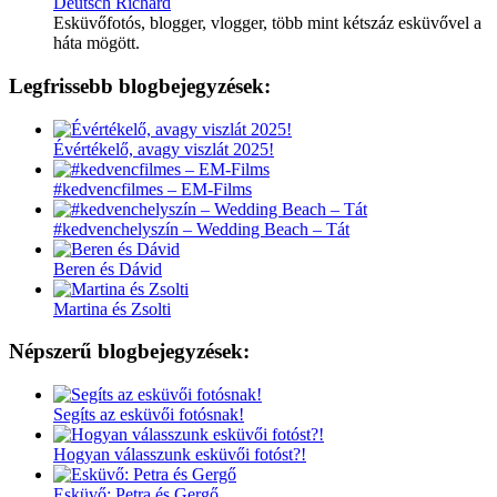
Deutsch Richárd
Esküvőfotós, blogger, vlogger, több mint kétszáz esküvővel a
háta mögött.
Legfrissebb blogbejegyzések:
Évértékelő, avagy viszlát 2025!
#kedvencfilmes – EM-Films
#kedvenchelyszín – Wedding Beach – Tát
Beren és Dávid
Martina és Zsolti
Népszerű blogbejegyzések:
Segíts az esküvői fotósnak!
Hogyan válasszunk esküvői fotóst?!
Esküvő: Petra és Gergő