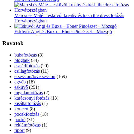
Marcsi és Máté – esküvői kreatív és trash the dress fotózás
Horvátországban
Esküvő: Angi és Buxa – Ebner Pincészet – Mozsgó
Rovatok
babafotózás
(8)
blogtalk
(34)
családfotózás
(20)
csillagfotózás
(11)
e-session/love session
(169)
egyéb
(16)
esküvő
(251)
ingatlanfotózás
(2)
karácsonyi fotózás
(13)
kisállatfotózás
(1)
koncert
(8)
pocakfotózás
(18)
portré
(31)
reklámfotózás
(1)
riport
(9)