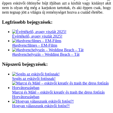
éppen esküvői öltönybe bújt ifjúban azt a kisfiút vagy kislányt akit
nem is olyan rég még a karjukon tartottak, és aki éppen csak, hogy
nem tegnap jött a világra új reménységet hozva a család életébe.
Legfrissebb bejegyzések:
Évértékelő, avagy viszlát 2025!
#kedvencfilmes – EM-Films
#kedvenchelyszín – Wedding Beach – Tát
Népszerű bejegyzések:
Segíts az esküvői fotósnak!
Marcsi és Máté – esküvői kreatív és trash the dress fotózás
Horvátországban
Hogyan válasszunk esküvői fotóst?!