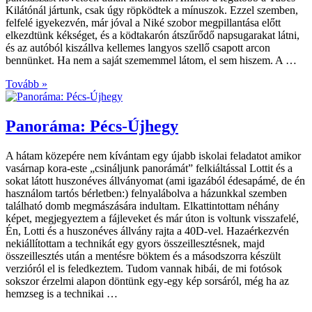
Kilátónál jártunk, csak úgy röpködtek a mínuszok. Ezzel szemben,
felfelé igyekezvén, már jóval a Niké szobor megpillantása előtt
elkezdtünk kékséget, és a ködtakarón átszűrődő napsugarakat látni,
és az autóból kiszállva kellemes langyos szellő csapott arcon
bennünket. Ha nem a saját szememmel látom, el sem hiszem. A …
Tovább »
Panoráma: Pécs-Újhegy
A hátam közepére nem kívántam egy újabb iskolai feladatot amikor
vasárnap kora-este „csináljunk panorámát” felkiáltással Lottit és a
sokat látott huszonéves állványomat (ami igazából édesapámé, de én
használom tartós bérletben:) felnyalábolva a házunkkal szemben
található domb megmászására indultam. Elkattintottam néhány
képet, megjegyeztem a fájleveket és már úton is voltunk visszafelé,
Én, Lotti és a huszonéves állvány rajta a 40D-vel. Hazaérkezvén
nekiállítottam a technikát egy gyors összeillesztésnek, majd
összeillesztés után a mentésre böktem és a másodszorra készült
verzióról el is feledkeztem. Tudom vannak hibái, de mi fotósok
sokszor érzelmi alapon döntünk egy-egy kép sorsáról, még ha az
hemzseg is a technikai …