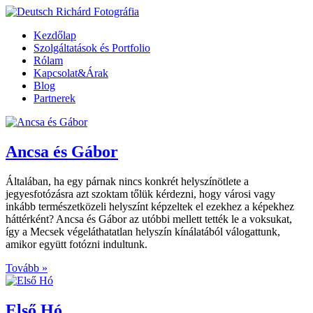
Kezdőlap
Szolgáltatások és Portfolio
Rólam
Kapcsolat&Árak
Blog
Partnerek
Ancsa és Gábor
Általában, ha egy párnak nincs konkrét helyszínötlete a
jegyesfotózásra azt szoktam tőlük kérdezni, hogy városi vagy
inkább természetközeli helyszínt képzeltek el ezekhez a képekhez
háttérként? Ancsa és Gábor az utóbbi mellett tették le a voksukat,
így a Mecsek végeláthatatlan helyszín kínálatából válogattunk,
amikor együtt fotózni indultunk.
Tovább »
Első Hó