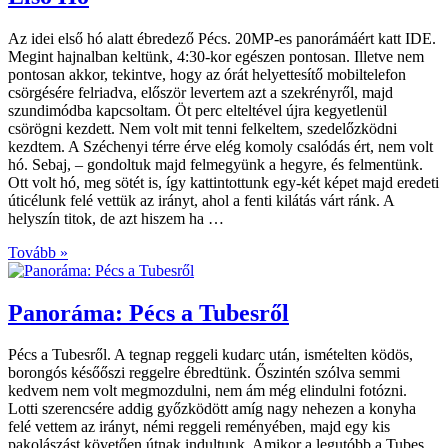
Az idei első hó alatt ébredező Pécs. 20MP-es panorámáért katt IDE.
Megint hajnalban keltünk, 4:30-kor egészen pontosan. Illetve nem
pontosan akkor, tekintve, hogy az órát helyettesítő mobiltelefon
csörgésére felriadva, először levertem azt a szekrényről, majd
szundimódba kapcsoltam. Öt perc elteltével újra kegyetlenül
csörögni kezdett. Nem volt mit tenni felkeltem, szedelőzködni
kezdtem. A Széchenyi térre érve elég komoly csalódás ért, nem volt
hó. Sebaj, – gondoltuk majd felmegyünk a hegyre, és felmentünk.
Ott volt hó, meg sötét is, így kattintottunk egy-két képet majd eredeti
úticélunk felé vettük az irányt, ahol a fenti kilátás várt ránk. A
helyszín titok, de azt hiszem ha …
Tovább »
Panoráma: Pécs a Tubesről
Pécs a Tubesről. A tegnap reggeli kudarc után, ismételten ködös,
borongós későőszi reggelre ébredtünk. Őszintén szólva semmi
kedvem nem volt megmozdulni, nem ám még elindulni fotózni.
Lotti szerencsére addig győzködött amíg nagy nehezen a konyha
felé vettem az irányt, némi reggeli reményében, majd egy kis
pakolászást követően útnak indultunk. Amikor a legutóbb a Tubes