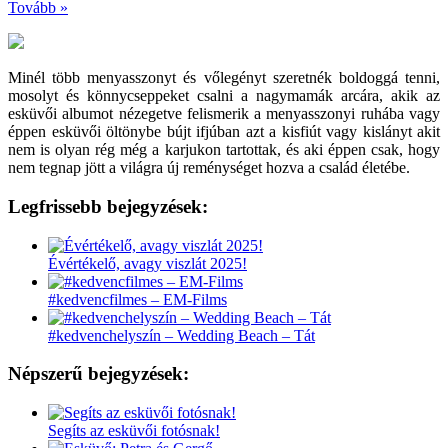
Tovább »
Minél több menyasszonyt és vőlegényt szeretnék boldoggá tenni,
mosolyt és könnycseppeket csalni a nagymamák arcára, akik az
esküvői albumot nézegetve felismerik a menyasszonyi ruhába vagy
éppen esküvői öltönybe bújt ifjúban azt a kisfiút vagy kislányt akit
nem is olyan rég még a karjukon tartottak, és aki éppen csak, hogy
nem tegnap jött a világra új reménységet hozva a család életébe.
Legfrissebb bejegyzések:
Évértékelő, avagy viszlát 2025!
#kedvencfilmes – EM-Films
#kedvenchelyszín – Wedding Beach – Tát
Népszerű bejegyzések:
Segíts az esküvői fotósnak!