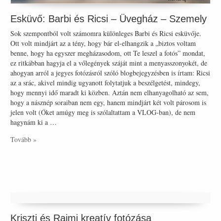
Esküvő: Barbi és Ricsi – Üvegház – Szemely
Sok szempontból volt számomra különleges Barbi és Ricsi esküvője.
Ott volt mindjárt az a tény, hogy bár el-elhangzik a „biztos voltam
benne, hogy ha egyszer megházasodom, ott Te leszel a fotós” mondat,
ez ritkábban hagyja el a vőlegények száját mint a menyasszonyokét, de
ahogyan arról a jegyes fotózásról szóló blogbejegyzésben is írtam: Ricsi
az a srác, akivel mindig ugyanott folytatjuk a beszélgetést, mindegy,
hogy mennyi idő maradt ki közben. Aztán nem elhanyagolható az sem,
hogy a násznép soraiban nem egy, hanem mindjárt két volt párosom is
jelen volt (Őket amúgy meg is szólaltattam a VLOG-ban), de nem
hagynám ki a …
Tovább »
Kriszti és Rajmi kreatív fotózása