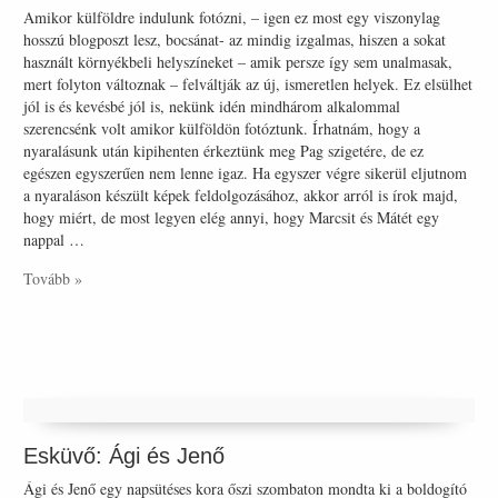
Amikor külföldre indulunk fotózni, – igen ez most egy viszonylag
hosszú blogposzt lesz, bocsánat- az mindig izgalmas, hiszen a sokat
használt környékbeli helyszíneket – amik persze így sem unalmasak,
mert folyton változnak – felváltják az új, ismeretlen helyek. Ez elsülhet
jól is és kevésbé jól is, nekünk idén mindhárom alkalommal
szerencsénk volt amikor külföldön fotóztunk. Írhatnám, hogy a
nyaralásunk után kipihenten érkeztünk meg Pag szigetére, de ez
egészen egyszerűen nem lenne igaz. Ha egyszer végre sikerül eljutnom
a nyaraláson készült képek feldolgozásához, akkor arról is írok majd,
hogy miért, de most legyen elég annyi, hogy Marcsit és Mátét egy
nappal …
Tovább »
Esküvő: Ági és Jenő
Ági és Jenő egy napsütéses kora őszi szombaton mondta ki a boldogító