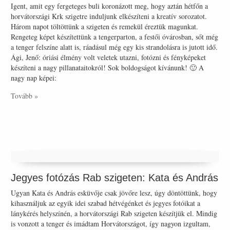
Igent, amit egy fergeteges buli koronázott meg, hogy aztán hétfőn a
horvátországi Krk szigetre induljunk elkészíteni a kreatív sorozatot.
Három napot töltöttünk a szigeten és remekül éreztük magunkat.
Rengeteg képet készítettünk a tengerparton, a festői óvárosban, sőt még
a tenger felszíne alatt is, ráadásul még egy kis strandolásra is jutott idő.
Ági, Jenő: óriási élmény volt veletek utazni, fotózni és fényképeket
készíteni a nagy pillanataitokról! Sok boldogságot kívánunk! 🙂 A
nagy nap képei:
Tovább »
Jegyes fotózás Rab szigeten: Kata és András
Ugyan Kata és András esküvője csak jövőre lesz, úgy döntöttünk, hogy
kihasználjuk az egyik idei szabad hétvégénket és jegyes fotóikat a
lánykérés helyszínén, a horvátországi Rab szigeten készítjük el. Mindig
is vonzott a tenger és imádtam Horvátországot, így nagyon izgultam,