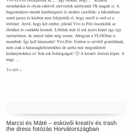
mondatokat és olyan esküvőt szerveztek amilyenek Ők maguk is. A
hagyományos menüt hamburgerre és steakre cserélték, a lakodalmas
zenét jazzre és közben nem felejtették el, hogy miről is szól ez a
történet. Arról, hogy két ember, jelesül Vivi és Peti összekötik az
életüket és családdá lesznek. Lőttünk már el sok nyers képet egy-egy
szertartáson, de ennyit talán még sosem. Ahogyan a VLOGban is
mondtuk: Így kell házasodni! Vivi,Peti: Ezúton is szívből gratulálunk,
nem csak a házasságkötésetekhez de azóta már megszületett
kislányotokhoz is! Sok-sok boldogságot! 🙂 A kreatív fotózás képei: A
nagy …
Tovább »
Marcsi és Máté – esküvői kreatív és trash
the dress fotózás Horvátországban