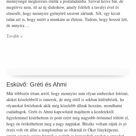
mennyiségű megkeresés ömlik a postaládámba. Szóval késve bár, de
megtörve nem, itt az új slideshow, amely felöleli a tavalyi évet és
elmeséli, hogy mennyire gyönyörű szezont zártunk. Sőt, egy kicsit
talán azt is, hogy miért a munkám az életem. Tudom, hogy hosszú lett,
de annyira …
Tovább »
Esküvő: Gréti és Ahmi
Már többször írtam arról, hogy mennyire más olyan embereket fotózni,
akiket közelebbről is ismerek, de még ettől is sokban különbözik, ha
olyanokat fotózhatok akik még közelebb állnak hozzám, mondhatni
családtagok. Gréti és Ahmi kapcsolatát majdnem a kezdetektől
figyelemmel kísérhettem és pont ezért még nagyobb örömmel töltött el,
hogy én örökíthettem meg a nagy napjukat. Büszke voltam rájuk és jó
érzés volt ott állni a templomban az oltárnál és Őket fényképezni,
amint egymás ujjára húzzák a gyűrűt és kimondják azokat a szavakat,