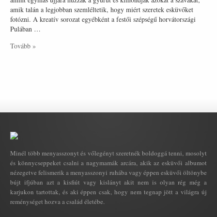
amik talán a legjobban szemléltetik, hogy miért szeretek esküvőket
fotózni. A kreatív sorozat egyébként a festői szépségű horvátországi
Pulában …
Tovább »
Minél több menyasszonyt és vőlegényt szeretnék boldoggá tenni, mosolyt
és könnycseppeket csalni a nagymamák arcára, akik az esküvői albumot
nézegetve felismerik a menyasszonyi ruhába vagy éppen esküvői öltönybe
bújt ifjúban azt a kisfiút vagy kislányt akit nem is olyan rég még a
karjukon tartottak, és aki éppen csak, hogy nem tegnap jött a világra új
reménységet hozva a család életébe.