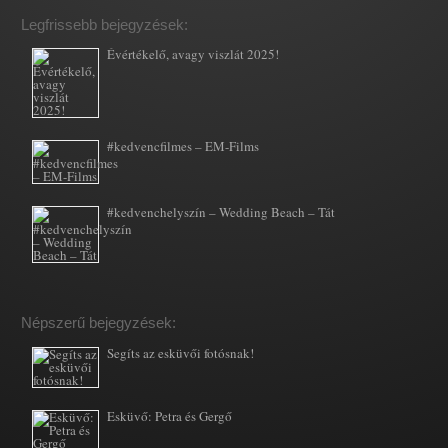
Legfrissebb bejegyzések:
Évértékelő, avagy viszlát 2025!
#kedvencfilmes – EM-Films
#kedvenchelyszín – Wedding Beach – Tát
Népszerű bejegyzések:
Segíts az esküvői fotósnak!
Esküvő: Petra és Gergő