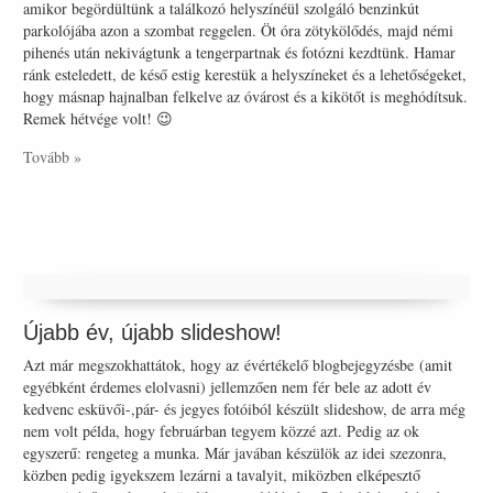
amikor begördültünk a találkozó helyszínéül szolgáló benzinkút
parkolójába azon a szombat reggelen. Öt óra zötykölődés, majd némi
pihenés után nekivágtunk a tengerpartnak és fotózni kezdtünk. Hamar
ránk esteledett, de késő estig kerestük a helyszíneket és a lehetőségeket,
hogy másnap hajnalban felkelve az óvárost és a kikötőt is meghódítsuk.
Remek hétvége volt! 😉
Tovább »
Újabb év, újabb slideshow!
Azt már megszokhattátok, hogy az évértékelő blogbejegyzésbe (amit
egyébként érdemes elolvasni) jellemzően nem fér bele az adott év
kedvenc esküvői-,pár- és jegyes fotóiból készült slideshow, de arra még
nem volt példa, hogy februárban tegyem közzé azt. Pedig az ok
egyszerű: rengeteg a munka. Már javában készülök az idei szezonra,
közben pedig igyekszem lezárni a tavalyit, miközben elképesztő