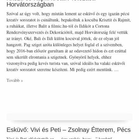
Horvátországban
Szóval az úgy volt, hogy miután lement az esküvő és egy igazán pécsi
kreatív sorozatot is csináltunk, bepakoltuk a kocsiba Krisztit és Rajmit,
a ruháikat, illetve Balit a filmic.hu-tól és Ildikót a Cortona
Rendezvényszervezés és Dekorációtól, majd Horvátország felé vettük
az irányt. Oké, Bali és Ildi külön kocsival jöttek, de ez olyan jól
hangzott. Pag sziget azóta különleges helyet foglal el a szívemben,
hogy 2016-ban először gurultam át az odavezető hídon és ezt ezúttal
sem sikerült elrontania a szigetnek. Gyönyörű helyek, ehhez
viszonyítva pedig kevés turista van, szóval ideális ha valaki esküvői
kreatív sorozatot szeretne készíteni. Mi pedig ezért mentünk. …
Tovább »
Esküvő: Vivi és Peti – Zsolnay Étterem, Pécs
Vivi és Peti elfelejtették az „…úgy szokás, hogy…” kezdetű