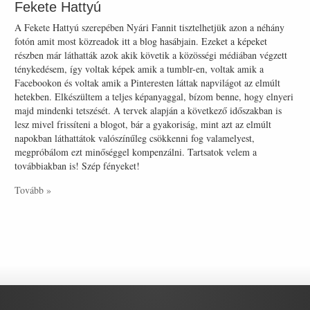
Fekete Hattyú
A Fekete Hattyú szerepében Nyári Fannit tisztelhetjük azon a néhány
fotón amit most közreadok itt a blog hasábjain. Ezeket a képeket
részben már láthatták azok akik követik a közösségi médiában végzett
ténykedésem, így voltak képek amik a tumblr-en, voltak amik a
Facebookon és voltak amik a Pinteresten láttak napvilágot az elmúlt
hetekben. Elkészültem a teljes képanyaggal, bízom benne, hogy elnyeri
majd mindenki tetszését. A tervek alapján a következő időszakban is
lesz mivel frissíteni a blogot, bár a gyakoriság, mint azt az elmúlt
napokban láthattátok valószínűleg csökkenni fog valamelyest,
megpróbálom ezt minőséggel kompenzálni. Tartsatok velem a
továbbiakban is! Szép fényeket!
Tovább »