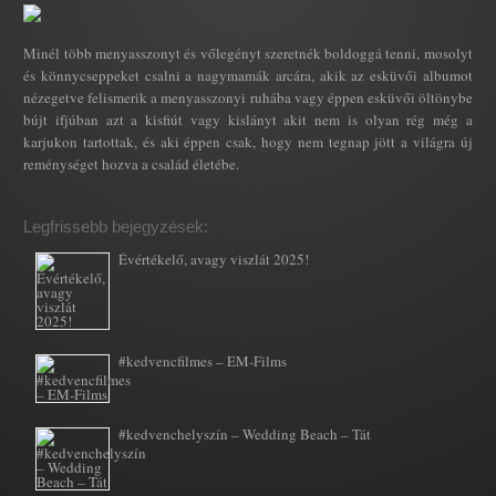
Minél több menyasszonyt és vőlegényt szeretnék boldoggá tenni, mosolyt
és könnycseppeket csalni a nagymamák arcára, akik az esküvői albumot
nézegetve felismerik a menyasszonyi ruhába vagy éppen esküvői öltönybe
bújt ifjúban azt a kisfiút vagy kislányt akit nem is olyan rég még a
karjukon tartottak, és aki éppen csak, hogy nem tegnap jött a világra új
reménységet hozva a család életébe.
Legfrissebb bejegyzések:
Évértékelő, avagy viszlát 2025!
#kedvencfilmes – EM-Films
#kedvenchelyszín – Wedding Beach – Tát