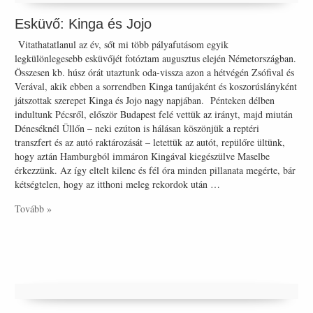
Esküvő: Kinga és Jojo
Vitathatatlanul az év, sőt mi több pályafutásom egyik
legkülönlegesebb esküvőjét fotóztam augusztus elején Németországban.
Összesen kb. húsz órát utaztunk oda-vissza azon a hétvégén Zsófival és
Verával, akik ebben a sorrendben Kinga tanújaként és koszorúslányként
játszottak szerepet Kinga és Jojo nagy napjában. Pénteken délben
indultunk Pécsről, először Budapest felé vettük az irányt, majd miután
Déneséknél Üllőn – neki ezúton is hálásan köszönjük a reptéri
transzfert és az autó raktározását – letettük az autót, repülőre ültünk,
hogy aztán Hamburgból immáron Kingával kiegészülve Maselbe
érkezzünk. Az így eltelt kilenc és fél óra minden pillanata megérte, bár
kétségtelen, hogy az itthoni meleg rekordok után …
Tovább »