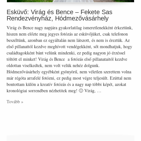
Esküvő: Virág és Bence – Fekete Sas
Rendezvényház, Hódmezővásárhely
Virág és Bence nagy napjára gyakorlatilag ismeretlenekként érkeztünk,
hiszen nem előzte meg jegyes fotózás az esküvőjüket, csak telefonon
beszéltünk, azonban ez egyáltalán nem látszott, és nem is éreztük. Az
első pillanattól kezdve meghívott vendégekként, sőt mondhatjuk, hogy
családtagokként bánt velünk mindenki, ez pedig nagyon jó érzéssel
töltött el minket! Virág és Bence a fotózás első pillanataitól kezdve
oldottan viselkedtek, nem volt velük nehéz dolgunk.
Hódmezővásárhely egyébként gyönyörű, nem véletlen szerettem volna
már régóta arrafelé fotózni, ez pedig most végre teljesült. Ezúttal nem
bontottam külön a kreatív fotózás és a nagy nap többi képét, azokat
kronológiai sorrendben nézhetitek meg! 🙂 Virág, …
Tovább »