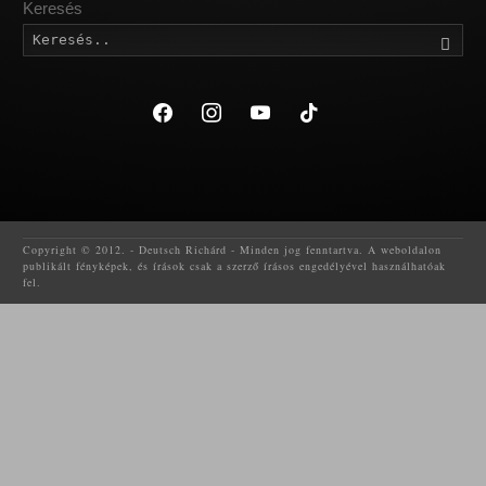
Keresés
Kere
facebook
instagram
youtube
tiktok
Copyright © 2012. - Deutsch Richárd - Minden jog fenntartva. A weboldalon
publikált fényképek, és írások csak a szerző írásos engedélyével használhatóak
fel.