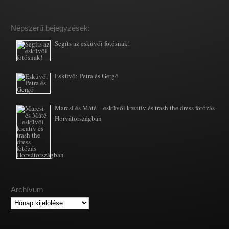
Népszerű bejegyzések:
Segíts az esküvői fotósnak!
Esküvő: Petra és Gergő
Marcsi és Máté – esküvői kreatív és trash the dress fotózás
Horvátországban
Archívum
Archívum