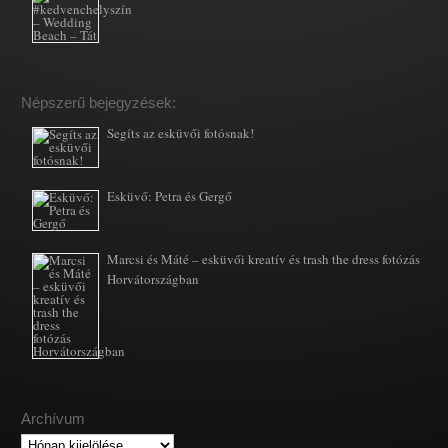
Népszerű bejegyzések:
Segíts az esküvői fotósnak!
Esküvő: Petra és Gergő
Marcsi és Máté – esküvői kreatív és trash the dress fotózás
Horvátországban
Archívum
Archívum