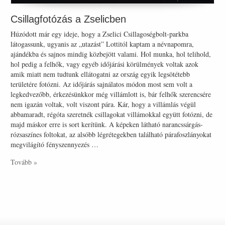
Csillagfotózás a Zselicben
Húzódott már egy ideje, hogy a Zselici Csillagoségbolt-parkba
látogassunk, ugyanis az „utazást” Lottitól kaptam a névnapomra,
ajándékba és sajnos mindig közbejött valami. Hol munka, hol telihold,
hol pedig a felhők, vagy egyéb időjárási körülmények voltak azok
amik miatt nem tudtunk ellátogatni az ország egyik legsötétebb
területére fotózni. Az időjárás sajnálatos módon most sem volt a
legkedvezőbb, érkezésünkkor még villámlott is, bár felhők szerencsére
nem igazán voltak, volt viszont pára. Kár, hogy a villámlás végül
abbamaradt, régóta szeretnék csillagokat villámokkal együtt fotózni, de
majd máskor erre is sort kerítünk. A képeken látható narancssárgás-
rózsaszínes foltokat, az alsóbb légrétegekben található párafoszlányokat
megvilágító fényszennyezés …
Tovább »