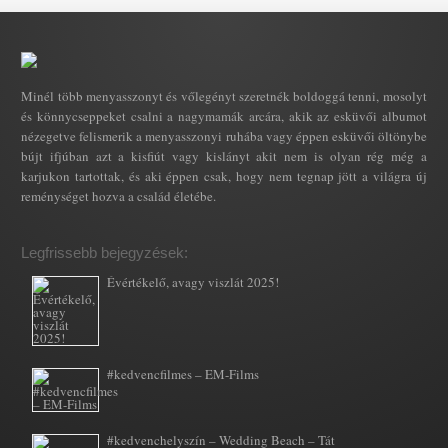
Minél több menyasszonyt és vőlegényt szeretnék boldoggá tenni, mosolyt
és könnycseppeket csalni a nagymamák arcára, akik az esküvői albumot
nézegetve felismerik a menyasszonyi ruhába vagy éppen esküvői öltönybe
bújt ifjúban azt a kisfiút vagy kislányt akit nem is olyan rég még a
karjukon tartottak, és aki éppen csak, hogy nem tegnap jött a világra új
reménységet hozva a család életébe.
Legfrissebb bejegyzések:
Évértékelő, avagy viszlát 2025!
#kedvencfilmes – EM-Films
#kedvenchelyszín – Wedding Beach – Tát