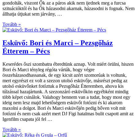
gondolták, viszont Ők az a páros akik nem ijednek meg a furcsa
szituációktól és ha Ők házasodni akarnak, házasodni is fognak. Nem
állhatja útjukat sem járvány, …
Tovább »
Esküvő: Bori és Marci – Pezsgőház
Étterem – Pécs
Keserédes őszi szombatra ébredtünk aznap. Volt miért örülni, hiszen
Bori és Marci tényleg régóta várták, hogy végre
összeházasodhassanak, de egy kicsit azért szomorúak is voltunk,
mert egyrészt ez volt a szezon utolsó esküvője, másrészt pedig az
utolsó esküvőnket fotóztuk a Pezsgőház Étteremben, ahova kis
túlzással hazajártunk. A szezonzáró esküvőkön egyébként mindig
több képet csinálok. Valahogy bennem van a tudat, hogy most egy
ideig nem lesz majd lehetőségem esküvőt fotózni és ki akarom
maxolni a dolgot. Bori és Marci esküvőjén pedig bőven volt mit
fotózni és nem csak azért mert DJ Figi hatalmas bulit csapott amit az
Igenfilm csapata jól fel …
Tovább »