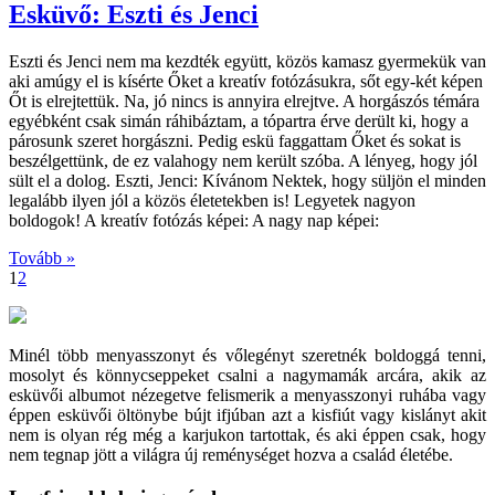
Esküvő: Eszti és Jenci
Eszti és Jenci nem ma kezdték együtt, közös kamasz gyermekük van
aki amúgy el is kísérte Őket a kreatív fotózásukra, sőt egy-két képen
Őt is elrejtettük. Na, jó nincs is annyira elrejtve. A horgászós témára
egyébként csak simán ráhibáztam, a tópartra érve derült ki, hogy a
párosunk szeret horgászni. Pedig eskü faggattam Őket és sokat is
beszélgettünk, de ez valahogy nem került szóba. A lényeg, hogy jól
sült el a dolog. Eszti, Jenci: Kívánom Nektek, hogy süljön el minden
legalább ilyen jól a közös életetekben is! Legyetek nagyon
boldogok! A kreatív fotózás képei: A nagy nap képei:
Tovább »
1
2
Minél több menyasszonyt és vőlegényt szeretnék boldoggá tenni,
mosolyt és könnycseppeket csalni a nagymamák arcára, akik az
esküvői albumot nézegetve felismerik a menyasszonyi ruhába vagy
éppen esküvői öltönybe bújt ifjúban azt a kisfiút vagy kislányt akit
nem is olyan rég még a karjukon tartottak, és aki éppen csak, hogy
nem tegnap jött a világra új reménységet hozva a család életébe.