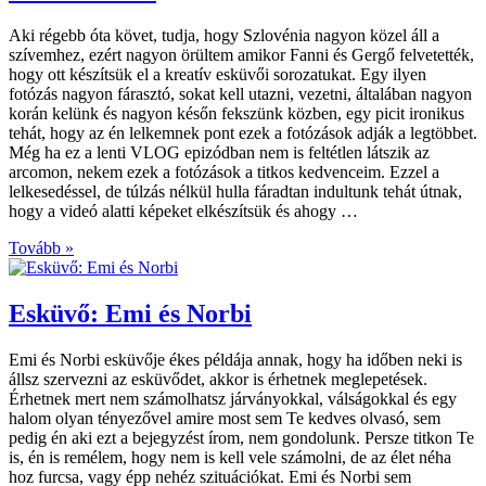
Aki régebb óta követ, tudja, hogy Szlovénia nagyon közel áll a
szívemhez, ezért nagyon örültem amikor Fanni és Gergő felvetették,
hogy ott készítsük el a kreatív esküvői sorozatukat. Egy ilyen
fotózás nagyon fárasztó, sokat kell utazni, vezetni, általában nagyon
korán kelünk és nagyon későn fekszünk közben, egy picit ironikus
tehát, hogy az én lelkemnek pont ezek a fotózások adják a legtöbbet.
Még ha ez a lenti VLOG epizódban nem is feltétlen látszik az
arcomon, nekem ezek a fotózások a titkos kedvenceim. Ezzel a
lelkesedéssel, de túlzás nélkül hulla fáradtan indultunk tehát útnak,
hogy a videó alatti képeket elkészítsük és ahogy …
Tovább »
Esküvő: Emi és Norbi
Emi és Norbi esküvője ékes példája annak, hogy ha időben neki is
állsz szervezni az esküvődet, akkor is érhetnek meglepetések.
Érhetnek mert nem számolhatsz járványokkal, válságokkal és egy
halom olyan tényezővel amire most sem Te kedves olvasó, sem
pedig én aki ezt a bejegyzést írom, nem gondolunk. Persze titkon Te
is, én is remélem, hogy nem is kell vele számolni, de az élet néha
hoz furcsa, vagy épp nehéz szituációkat. Emi és Norbi sem