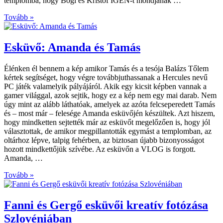
templomba, hogy Bogi és Kristóf IGEN-t mondjanak …
Tovább »
Esküvő: Amanda és Tamás
Élénken él bennem a kép amikor Tamás és a tesója Balázs Tőlem
kértek segítséget, hogy végre továbbjuthassanak a Hercules nevű
PC játék valamelyik pályájáról. Akik egy kicsit képben vannak a
gamer világgal, azok sejtik, hogy ez a kép nem egy mai darab. Nem
úgy mint az alább láthatóak, amelyek az azóta felcseperedett Tamás
és – most már – felesége Amanda esküvőjén készültek. Azt hiszem,
hogy mindketten sejtették már az esküvőt megelőzően is, hogy jól
választottak, de amikor megpillantották egymást a templomban, az
oltárhoz lépve, talpig fehérben, az biztosan újabb bizonyosságot
hozott mindkettőjük szívébe. Az esküvőn a VLOG is forgott.
Amanda, …
Tovább »
Fanni és Gergő esküvői kreatív fotózása
Szlovéniában