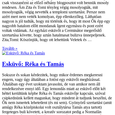
csak visszanézni az előző néhány blogposztot volt bennük mosoly
rendesen. Ám Zita és Tomi tényleg végig mosolyogták, mit
mosolyogták, végig nevették a templomi szertartást. Persze nem
azért mert nem vették komolyan, épp ellenkezőleg. Láthatóan
nagyon is jól tudták, hogy mi történik és, hogy itt most Ők épp egy
nagyobb hatalom előtt mondanak Igent egymásra és pont ezért
voltak vidámak. Az egyházi esküvőt a Cerminátor megerősítő
szertartása követte, hogy aztán hatalmasat bulizva ünnepeljenek.
Zita,Tomi: Köszönjük, hogy ott lehettünk Veletek és …
Tovább »
Esküvő: Réka és Tamás
Sokszor és sokan kérdezitek, hogy mikor érdemes megkeresni
engem, vagy úgy általában a fotóst egy esküvői megbízással.
Általában egy évet szoktam javasolni, de van amikor nem áll
rendelkezésre ennyi idő. Egy lemondás miatt az esküvő előtt két
héttel kerültünk képbe Réka és Tamás esküvője kapcsán, szóval
csipkednünk kellett magunkat, hogy mindent át tudjunk beszélni, de
Ők nem ismertek lehetetlent (és mi sem). Gyönyörű szertartást (amit
amúgy Réka középiskolai volt osztálytársa Tamás atya tartott)
fergeteges buli követett, a kreatív sorozatot pedig a Normafán