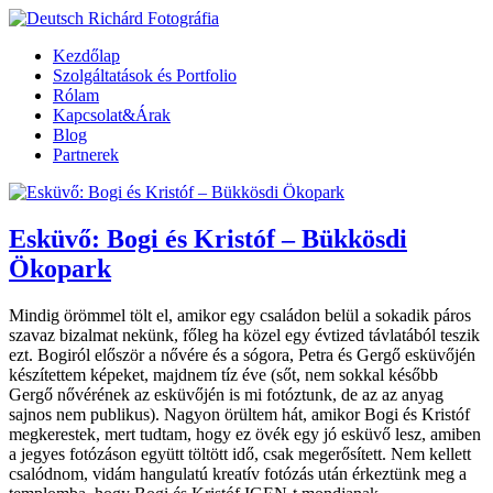
Kezdőlap
Szolgáltatások és Portfolio
Rólam
Kapcsolat&Árak
Blog
Partnerek
Esküvő: Bogi és Kristóf – Bükkösdi
Ökopark
Mindig örömmel tölt el, amikor egy családon belül a sokadik páros
szavaz bizalmat nekünk, főleg ha közel egy évtized távlatából teszik
ezt. Bogiról először a nővére és a sógora, Petra és Gergő esküvőjén
készítettem képeket, majdnem tíz éve (sőt, nem sokkal később
Gergő nővérének az esküvőjén is mi fotóztunk, de az az anyag
sajnos nem publikus). Nagyon örültem hát, amikor Bogi és Kristóf
megkerestek, mert tudtam, hogy ez övék egy jó esküvő lesz, amiben
a jegyes fotózáson együtt töltött idő, csak megerősített. Nem kellett
csalódnom, vidám hangulatú kreatív fotózás után érkeztünk meg a