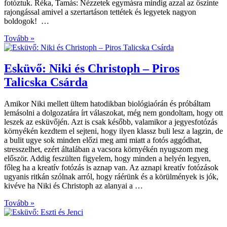
fotóztuk. Réka, Tamás: Nézzetek egymásra mindig azzal az őszinte
rajongással amivel a szertartáson tettétek és legyetek nagyon
boldogok! …
Tovább »
Esküvő: Niki és Christoph – Piros
Talicska Csárda
Amikor Niki mellett ültem hatodikban biológiaórán és próbáltam
lemásolni a dolgozatára írt válaszokat, még nem gondoltam, hogy ott
leszek az esküvőjén. Azt is csak később, valamikor a jegyesfotózás
környékén kezdtem el sejteni, hogy ilyen klassz buli lesz a lagzin, de
a bulit ugye sok minden előzi meg ami miatt a fotós aggódhat,
stresszelhet, ezért általában a vacsora környékén nyugszom meg
először. Addig feszülten figyelem, hogy minden a helyén legyen,
főleg ha a kreatív fotózás is aznap van. Az aznapi kreatív fotózások
ugyanis ritkán szólnak arról, hogy ráérünk és a körülmények is jók,
kivéve ha Niki és Christoph az alanyai a …
Tovább »