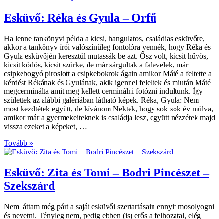
Esküvő: Réka és Gyula – Orfű
Ha lenne tankönyvi példa a kicsi, hangulatos, családias esküvőre,
akkor a tankönyv írói valószínűleg fontolóra vennék, hogy Réka és
Gyula esküvőjén keresztül mutassák be azt. Ősz volt, kicsit hűvös,
kicsit ködös, kicsit szürke, de már sárgultak a falevelek, már
csipkebogyó piroslott a csipkebokrok ágain amikor Máté a feltette a
kérdést Rékának és Gyulának, akik igennel feleltek és miután Máté
megcerminálta amit meg kellett cerminálni fotózni indultunk. Így
születtek az alábbi galériában látható képek. Réka, Gyula: Nem
most kezdtétek együtt, de kívánom Nektek, hogy sok-sok év múlva,
amikor már a gyermekeiteknek is családja lesz, együtt nézzétek majd
vissza ezeket a képeket, …
Tovább »
Esküvő: Zita és Tomi – Bodri Pincészet –
Szekszárd
Nem láttam még párt a saját esküvői szertartásain ennyit mosolyogni
és nevetni. Tényleg nem, pedig ebben (is) erős a felhozatal, elég