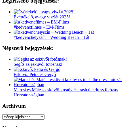
Legfrissebb bejegyzések:
Évértékelő, avagy viszlát 2025!
#kedvencfilmes – EM-Films
#kedvenchelyszín – Wedding Beach – Tát
Népszerű bejegyzések:
Segíts az esküvői fotósnak!
Esküvő: Petra és Gergő
Marcsi és Máté – esküvői kreatív és trash the dress fotózás
Horvátországban
Archívum
Archívum