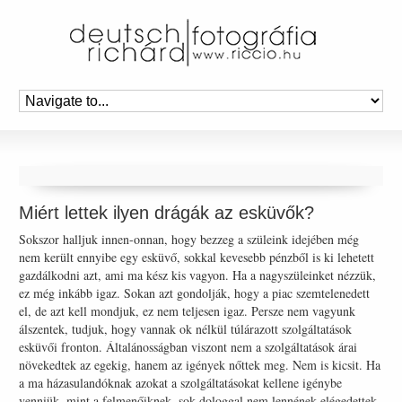
Miért lettek ilyen drágák az esküvők?
Sokszor halljuk innen-onnan, hogy bezzeg a szüleink idejében még
nem került ennyibe egy esküvő, sokkal kevesebb pénzből is ki lehetett
gazdálkodni azt, ami ma kész kis vagyon. Ha a nagyszüleinket nézzük,
ez még inkább igaz. Sokan azt gondolják, hogy a piac szemtelenedett
el, de azt kell mondjuk, ez nem teljesen igaz. Persze nem vagyunk
álszentek, tudjuk, hogy vannak ok nélkül túlárazott szolgáltatások
esküvői fronton. Általánosságban viszont nem a szolgáltatások árai
növekedtek az egekig, hanem az igények nőttek meg. Nem is kicsit. Ha
a ma házasulandóknak azokat a szolgáltatásokat kellene igénybe
venniük, mint a felmenőiknek, sok dologgal nem lennének elégedettek.