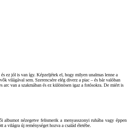
 ez jól is van így. Képzeljétek el, hogy milyen unalmas lenne a
ők világával sem. Szerencsére elég diverz a piac – és bár valóban
s arc van a szakmában és ez különösen igaz a fotósokra. De miért is
ői albumot nézegetve felismerik a menyasszonyi ruhába vagy éppen
tt a világra új reménységet hozva a család életébe.