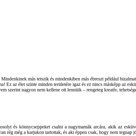
ndenkinek más tetszik és mindenkiben más ébreszt például bizalmat és
 Ez az élet szinte minden területére igaz és ez nincs másképp az esküv
 szerint nagyon nem kellene ott lenniük – rengeteg kreatív, tehetsége
mosolyt és könnycseppeket csalni a nagymamák arcára, akik az esküv
olyan rég még a karjukon tartottak, és aki éppen csak, hogy nem tegnap jö