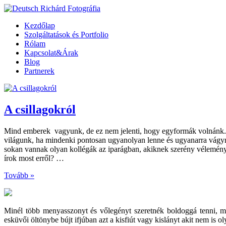
Kezdőlap
Szolgáltatások és Portfolio
Rólam
Kapcsolat&Árak
Blog
Partnerek
A csillagokról
Mind emberek vagyunk, de ez nem jelenti, hogy egyformák volnánk. Mi
világunk, ha mindenki pontosan ugyanolyan lenne és ugyanarra vágyna!
sokan vannak olyan kollégák az iparágban, akiknek szerény véleményem
írok most erről? …
Tovább »
Minél több menyasszonyt és vőlegényt szeretnék boldoggá tenni, 
esküvői öltönybe bújt ifjúban azt a kisfiút vagy kislányt akit nem is 