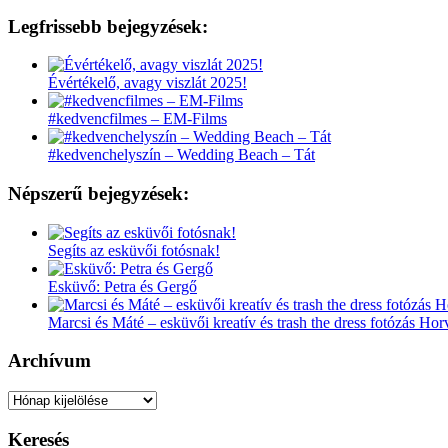
Legfrissebb bejegyzések:
Évértékelő, avagy viszlát 2025!
#kedvencfilmes – EM-Films
#kedvenchelyszín – Wedding Beach – Tát
Népszerű bejegyzések:
Segíts az esküvői fotósnak!
Esküvő: Petra és Gergő
Marcsi és Máté – esküvői kreatív és trash the dress fotózás Ho
Archívum
Archívum
Keresés