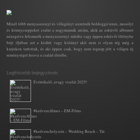
Minél több menyasszonyt és vőlegényt szeretnék boldoggá tenni, mosolyt
és könnycseppeket csalni a nagymamák arcára, akik az esküvői albumot
nézegetve felismerik a menyasszonyi ruhába vagy éppen esküvői öltönybe
bújt ifjúban azt a kisfiút vagy kislányt akit nem is olyan rég még a
karjukon tartottak, és aki éppen csak, hogy nem tegnap jött a világra új
reménységet hozva a család életébe.
Legfrissebb bejegyzések:
Évértékelő, avagy viszlát 2025!
#kedvencfilmes – EM-Films
#kedvenchelyszín – Wedding Beach – Tát