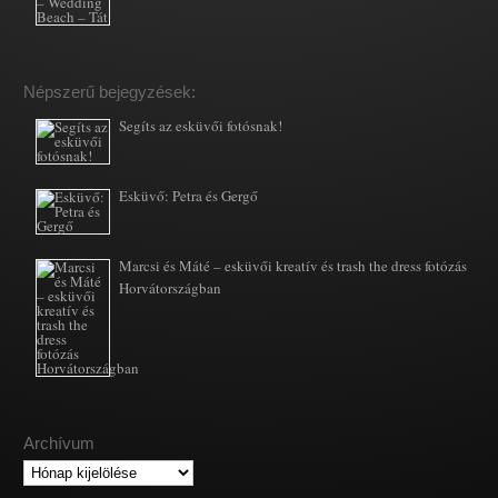
Népszerű bejegyzések:
Segíts az esküvői fotósnak!
Esküvő: Petra és Gergő
Marcsi és Máté – esküvői kreatív és trash the dress fotózás
Horvátországban
Archívum
Archívum