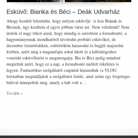
Esküvő: Bianka és Béci – Deák Udvarház
Ahogy kezdett letisztulni, hogy milyen esküvője is lesz Biának és
Bécinek, úgy kezdtem el egyre jobban várni azt. Nem véletlenül! Nem
árulok el nagy titkot azzal, hogy mindig is szerettem a formabontó, a
hagyományosnak mondhatótól távolodni próbáló esküvőket, de
december tizenötödikén, csütörtökön házasodni és bejglit majszolni
közben, azért még a magamfajta sokat látott és a különlegeshez
vonzódó esküvőfotóst is megmozgatja. Bia és Béci pedig mindent
megtettek azért, hogy ez a nap, a formabontó mellett tökéletes is
legyen. Fantasztikus szolgáltatói csapattal házasodtak (a VLOG
leírásában megtaláljátok a szolgáltatói listát), amit aztán egy fergeteges
bulival ünnepeltek meg, amely a hab volt a …
Tovább »