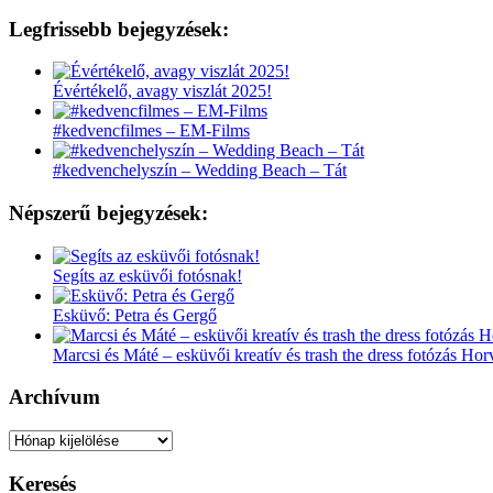
Legfrissebb bejegyzések:
Évértékelő, avagy viszlát 2025!
#kedvencfilmes – EM-Films
#kedvenchelyszín – Wedding Beach – Tát
Népszerű bejegyzések:
Segíts az esküvői fotósnak!
Esküvő: Petra és Gergő
Marcsi és Máté – esküvői kreatív és trash the dress fotózás Ho
Archívum
Archívum
Keresés