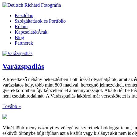
Kezdőlap
Szolgáltatások és Portfolio
Rólam
Kapcsolat&Árak
Blog
Partnerek
Varázspadlás
A következő néhány bekezdésben Lotti írását olvashatjátok, amit az 
varázslatos hely, több mint 800 macival, hercegnő jelmezekkel, trónt
gyerekkoromban így képzeltem el a mennyországot. Akárki tér be Pécset
néni csodabirodalmát. A Varázspadlás lakóiról már verseskötetet is í
Tovább »
Minél több menyasszonyt és vőlegényt szeretnék boldoggá tenni, 
esküvői öltönybe bújt ifjúban azt a kisfiút vagy kislányt akit nem is 