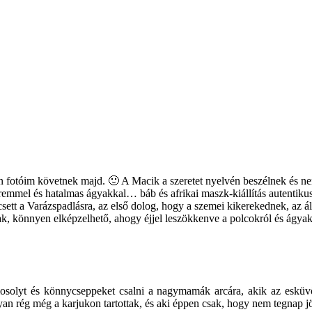
én fotóim követnek majd. 🙂 A Macik a szeretet nyelvén beszélnek és 
eremmel és hatalmas ágyakkal… báb és afrikai maszk-kiállítás autentik
t a Varázspadlásra, az első dolog, hogy a szemei kikerekednek, az álla
rtak, könnyen elképzelhető, ahogy éjjel leszökkenve a polcokról és ágy
mosolyt és könnycseppeket csalni a nagymamák arcára, akik az esküv
olyan rég még a karjukon tartottak, és aki éppen csak, hogy nem tegnap jö