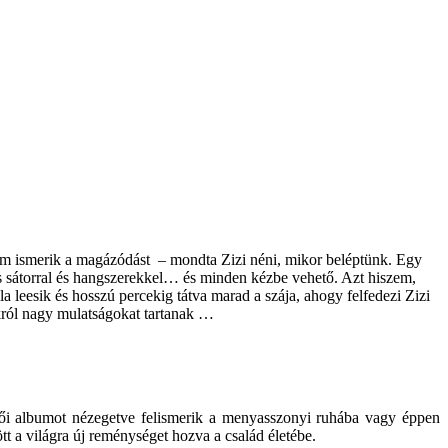
nem ismerik a magázódást – mondta Zizi néni, mikor beléptünk. Egy
us sátorral és hangszerekkel… és minden kézbe vehető. Azt hiszem,
 leesik és hosszú percekig tátva marad a szája, ahogy felfedezi Zizi
akról nagy mulatságokat tartanak …
ői albumot nézegetve felismerik a menyasszonyi ruhába vagy éppen
tt a világra új reménységet hozva a család életébe.