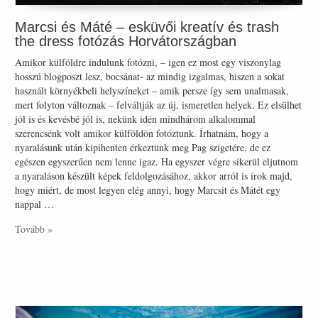
Marcsi és Máté – esküvői kreatív és trash
the dress fotózás Horvátországban
Amikor külföldre indulunk fotózni, – igen ez most egy viszonylag
hosszú blogposzt lesz, bocsánat- az mindig izgalmas, hiszen a sokat
használt környékbeli helyszíneket – amik persze így sem unalmasak,
mert folyton változnak – felváltják az új, ismeretlen helyek. Ez elsülhet
jól is és kevésbé jól is, nekünk idén mindhárom alkalommal
szerencsénk volt amikor külföldön fotóztunk. Írhatnám, hogy a
nyaralásunk után kipihenten érkeztünk meg Pag szigetére, de ez
egészen egyszerűen nem lenne igaz. Ha egyszer végre sikerül eljutnom
a nyaraláson készült képek feldolgozásához, akkor arról is írok majd,
hogy miért, de most legyen elég annyi, hogy Marcsit és Mátét egy
nappal …
Tovább »