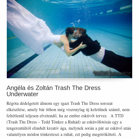
Angéla és Zoltán Trash The Dress
Underwater
Régóta dédelgetett álmom egy igazi Trash The Dress sorozat
elkészítése, amely bár itthon még viszonylag új keletűnek számít, nem
feltétlenül teljesen elvetendő, ha az ember esküvőt tervez. A TTD
(Trash The Dress – Tedd Tönkre a Ruhád) az esküvőfotózás egy a
tengerentúlról elindult kreatív ága, melynek során a pár az esküvő után
valamilyen módon tönkreteszi a ruhát, ezt pedig megörökítteti. A