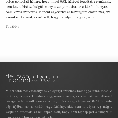
dolog gondolati háttere, hogy mivel örök hűséget fogadtak egymásnak,
nem lesz többé szükségük menyasszonyi ruhára, az esküvői öltönyre.
Nem kevés szervezés, időpont egyeztetés és tervezgetés előzte meg ezt
a mostani fotózást, és azt kell, hogy mondjam, hogy egyedül erre …
Tovább »
Minél több menyasszonyt és vőlegényt szeretnék boldoggá tenni, mosolyt
és könnycseppeket csalni a nagymamák arcára, akik az esküvői albumot
nézegetve felismerik a menyasszonyi ruhába vagy éppen esküvői öltönybe
bújt ifjúban azt a kisfiút vagy kislányt akit nem is olyan rég még a
karjukon tartottak, és aki éppen csak, hogy nem tegnap jött a világra új
reménységet hozva a család életébe.