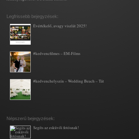
Legfrissebb bejegyzések:
Évértékelő, avagy viszlát 2025!
#kedvencfilmes – EM-Films
#kedvenchelyszín – Wedding Beach – Tát
Népszerű bejegyzések:
Segíts az esküvői fotósnak!