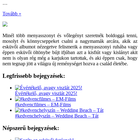
…
Tovább »
Minél több menyasszonyt és vőlegényt szeretnék boldoggá tenni,
mosolyt és könnycseppeket csalni a nagymamák arcára, akik az
esküvői albumot nézegetve felismerik a menyasszonyi ruhába vagy
éppen esküvői öltönybe bújt ifjúban azt a kisfiút vagy kislányt akit
nem is olyan rég még a karjukon tartottak, és aki éppen csak, hogy
nem tegnap jött a világra új reménységet hozva a család életébe.
Legfrissebb bejegyzések:
Évértékelő, avagy viszlát 2025!
#kedvencfilmes – EM-Films
#kedvenchelyszín – Wedding Beach – Tát
Népszerű bejegyzések: