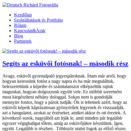
Kezdőlap
Szolgáltatások és Portfolio
Rólam
Kapcsolat&Árak
Blog
Partnerek
Segíts az esküvői fotósnak! – második rész
Avagy, esküvői gyorstalpaló jegyespároknak. Írtam már arról, hogy
hogyan keressünk fotóst a nagy napra és ha már megtaláltuk,
beleszerettünk a képeibe és számtalanszor elképzeltük rajtuk
magunkat, hogyan dolgozzunk együtt vele. Ez utóbbit szeretném
most kiegészíteni néhány dologgal. Sokan nem is gondolják
mennyire fontos, hogy a párok tudják: Ők is tehetnek azért, hogy az
esküvői képeik káprázatosan gyönyörűek legyenek és visszaadják
azt a hangulatot, azokat az érzéseket, amiket akkor és ott éreztek. A
következő sorok, nagyjából azt írják le, amit minden pár legalább
egyszer végighallgat tőlem, amíg az esküvőjükre készülünk. Igen,
együtt. Legalább is részben. Többször utalni fogok az előző részre,