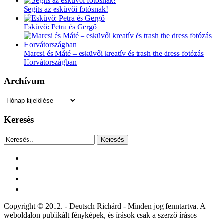
Segíts az esküvői fotósnak!
Esküvő: Petra és Gergő
Marcsi és Máté – esküvői kreatív és trash the dress fotózás
Horvátországban
Archívum
Archívum
Keresés
Keresés
facebook
instagram
youtube
tiktok
Copyright © 2012. - Deutsch Richárd - Minden jog fenntartva. A
weboldalon publikált fényképek, és írások csak a szerző írásos