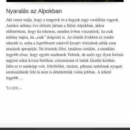
Nyaralás az Alpokban
Aki ismer tudja, hogy a tengerek és a hegyek nagy csodálója vagyok.
Amikor néhány éve először jártam a Júliai-Alpokban, akkor
eldöntöttem, hogy ha tehetem, minden évben visszatérek, ha csak
néhány napra, ha „csak” dolgozni is. Az elmúlt években ez rendre
sikerült is, noha a legtöbbször esküvői kreatív fotózások adták ezen
utazások apropóját. Ne értsetek félre, imádom csinálni, a munkám
legjobb része, hogy együtt utazhatok Veletek, de azért egy ilyen fotózás
nagyon sokat kivesz belőlem, rettenetesen el tudok fáradni közben.
Idén ez is másképp volt, feltöltődni, túrázni, pihenni indultunk nyugati
szomszédaink felé és nem is dönthettünk volna jobban. A lehető
legjobb …
Tovább »