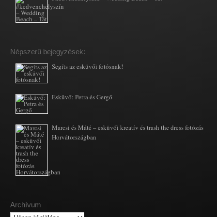
Népszerű bejegyzések:
Segíts az esküvői fotósnak!
Esküvő: Petra és Gergő
Marcsi és Máté – esküvői kreatív és trash the dress fotózás
Horvátországban
Archívum
Archívum