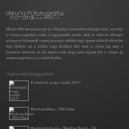
Minél több menyasszonyt és vőlegényt szeretnék boldoggá tenni, mosolyt
és könnycseppeket csalni a nagymamák arcára, akik az esküvői albumot
nézegetve felismerik a menyasszonyi ruhába vagy éppen esküvői öltönybe
bújt ifjúban azt a kisfiút vagy kislányt akit nem is olyan rég még a
karjukon tartottak, és aki éppen csak, hogy nem tegnap jött a világra új
reménységet hozva a család életébe.
Legfrissebb bejegyzések:
Évértékelő, avagy viszlát 2025!
#kedvencfilmes – EM-Films
#kedvenchelyszín – Wedding Beach – Tát