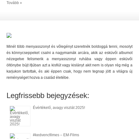
Tovább »
Minél több menyasszonyt és vőlegényt szeretnék boldoggá tenni, mosolyt
és könnycseppeket csalni a nagymamák arcára, akik az esküvői albumot
nézegetve felismerik a menyasszonyi ruhába vagy éppen esküvői
öltönybe bújt ifjúban azt a kisfiút vagy kislányt akit nem is olyan rég még a
karjukon tartottak, és aki éppen csak, hogy nem tegnap jött a világra új
reménységet hozva a család életébe.
Legfrissebb bejegyzések:
Évértékelő, avagy viszlát 2025!
#kedvencfilmes – EM-Films