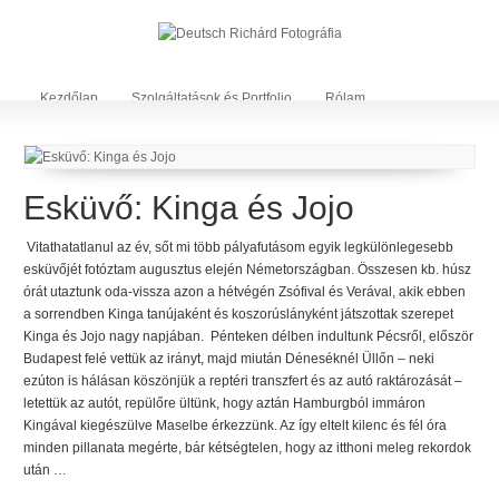
Kezdőlap
Szolgáltatások és Portfolio
Rólam
Kapcsolat&Árak
Blog
Partnerek
Esküvő: Kinga és Jojo
Vitathatatlanul az év, sőt mi több pályafutásom egyik legkülönlegesebb
esküvőjét fotóztam augusztus elején Németországban. Összesen kb. húsz
órát utaztunk oda-vissza azon a hétvégén Zsófival és Verával, akik ebben
a sorrendben Kinga tanújaként és koszorúslányként játszottak szerepet
Kinga és Jojo nagy napjában. Pénteken délben indultunk Pécsről, először
Budapest felé vettük az irányt, majd miután Déneséknél Üllőn – neki
ezúton is hálásan köszönjük a reptéri transzfert és az autó raktározását –
letettük az autót, repülőre ültünk, hogy aztán Hamburgból immáron
Kingával kiegészülve Maselbe érkezzünk. Az így eltelt kilenc és fél óra
minden pillanata megérte, bár kétségtelen, hogy az itthoni meleg rekordok
után …