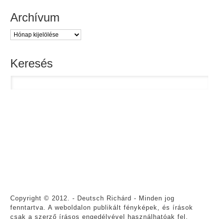
Archívum
Archívum
Keresés
Kere
facebook
instagram
youtube
tiktok
Copyright © 2012. - Deutsch Richárd - Minden jog
fenntartva. A weboldalon publikált fényképek, és írások
csak a szerző írásos engedélyével használhatóak fel.