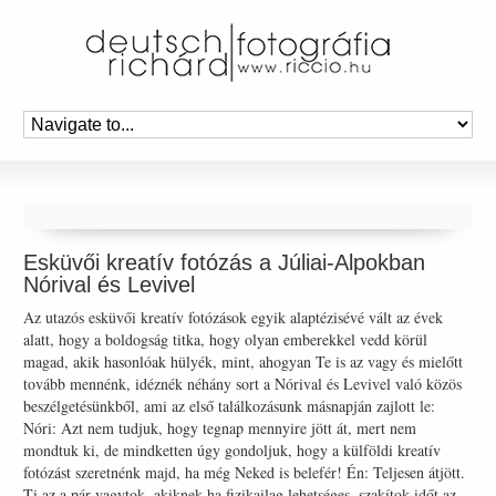
Esküvői kreatív fotózás a Júliai-Alpokban
Nórival és Levivel
Az utazós esküvői kreatív fotózások egyik alaptézisévé vált az évek
alatt, hogy a boldogság titka, hogy olyan emberekkel vedd körül
magad, akik hasonlóak hülyék, mint, ahogyan Te is az vagy és mielőtt
tovább mennénk, idéznék néhány sort a Nórival és Levivel való közös
beszélgetésünkből, ami az első találkozásunk másnapján zajlott le:
Nóri: Azt nem tudjuk, hogy tegnap mennyire jött át, mert nem
mondtuk ki, de mindketten úgy gondoljuk, hogy a külföldi kreatív
fotózást szeretnénk majd, ha még Neked is belefér! Én: Teljesen átjött.
Ti az a pár vagytok, akiknek ha fizikailag lehetséges, szakítok időt az