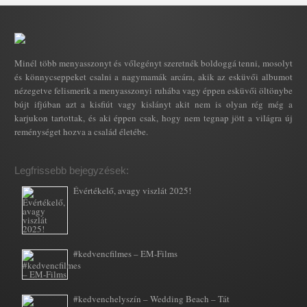
Minél több menyasszonyt és vőlegényt szeretnék boldoggá tenni, mosolyt
és könnycseppeket csalni a nagymamák arcára, akik az esküvői albumot
nézegetve felismerik a menyasszonyi ruhába vagy éppen esküvői öltönybe
bújt ifjúban azt a kisfiút vagy kislányt akit nem is olyan rég még a
karjukon tartottak, és aki éppen csak, hogy nem tegnap jött a világra új
reménységet hozva a család életébe.
Legfrissebb bejegyzések:
Évértékelő, avagy viszlát 2025!
#kedvencfilmes – EM-Films
#kedvenchelyszín – Wedding Beach – Tát