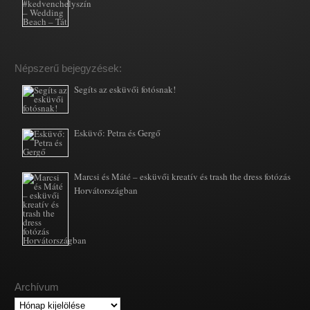
Népszerű bejegyzések:
Segíts az esküvői fotósnak!
Esküvő: Petra és Gergő
Marcsi és Máté – esküvői kreatív és trash the dress fotózás
Horvátországban
Archívum
Archívum