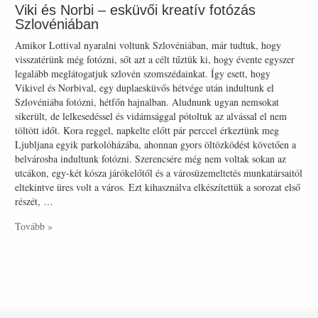
Viki és Norbi – esküvői kreatív fotózás
Szlovéniában
Amikor Lottival nyaralni voltunk Szlovéniában, már tudtuk, hogy
visszatérünk még fotózni, sőt azt a célt tűztük ki, hogy évente egyszer
legalább meglátogatjuk szlovén szomszédainkat. Így esett, hogy
Vikivel és Norbival, egy duplaesküvős hétvége után indultunk el
Szlovéniába fotózni, hétfőn hajnalban. Aludnunk ugyan nemsokat
sikerült, de lelkesedéssel és vidámsággal pótoltuk az alvással el nem
töltött időt. Kora reggel, napkelte előtt pár perccel érkeztünk meg
Ljubljana egyik parkolóházába, ahonnan gyors öltözködést követően a
belvárosba indultunk fotózni. Szerencsére még nem voltak sokan az
utcákon, egy-két kósza járókelőtől és a városüzemeltetés munkatársaitól
eltekintve üres volt a város. Ezt kihasználva elkészítettük a sorozat első
részét, …
Tovább »