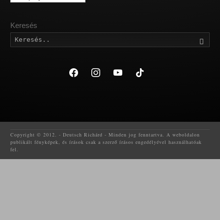
Keresés
Kere
facebook
instagram
youtube
tiktok
Copyright © 2012. - Deutsch Richárd - Minden jog fenntartva. A weboldalon
publikált fényképek, és írások csak a szerző írásos engedélyével használhatóak
fel.