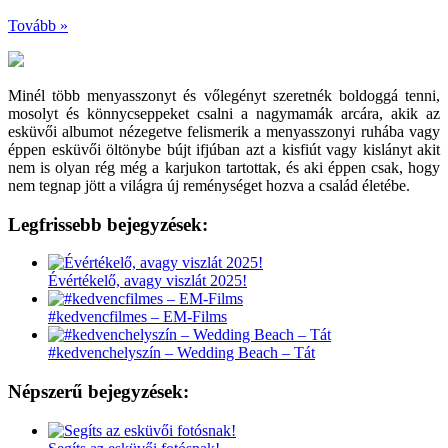
Tovább »
Minél több menyasszonyt és vőlegényt szeretnék boldoggá tenni,
mosolyt és könnycseppeket csalni a nagymamák arcára, akik az
esküvői albumot nézegetve felismerik a menyasszonyi ruhába vagy
éppen esküvői öltönybe bújt ifjúban azt a kisfiút vagy kislányt akit
nem is olyan rég még a karjukon tartottak, és aki éppen csak, hogy
nem tegnap jött a világra új reménységet hozva a család életébe.
Legfrissebb bejegyzések:
Évértékelő, avagy viszlát 2025!
#kedvencfilmes – EM-Films
#kedvenchelyszín – Wedding Beach – Tát
Népszerű bejegyzések: