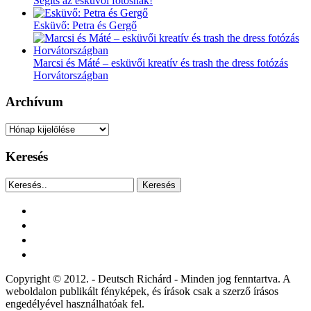
Segíts az esküvői fotósnak!
Esküvő: Petra és Gergő
Marcsi és Máté – esküvői kreatív és trash the dress fotózás
Horvátországban
Archívum
Archívum
Keresés
Keresés
facebook
instagram
youtube
tiktok
Copyright © 2012. - Deutsch Richárd - Minden jog fenntartva. A
weboldalon publikált fényképek, és írások csak a szerző írásos
engedélyével használhatóak fel.