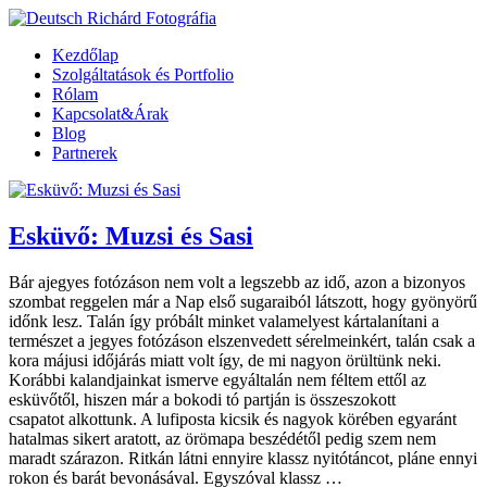
Kezdőlap
Szolgáltatások és Portfolio
Rólam
Kapcsolat&Árak
Blog
Partnerek
Esküvő: Muzsi és Sasi
Bár ajegyes fotózáson nem volt a legszebb az idő, azon a bizonyos
szombat reggelen már a Nap első sugaraiból látszott, hogy gyönyörű
időnk lesz. Talán így próbált minket valamelyest kártalanítani a
természet a jegyes fotózáson elszenvedett sérelmeinkért, talán csak a
kora májusi időjárás miatt volt így, de mi nagyon örültünk neki.
Korábbi kalandjainkat ismerve egyáltalán nem féltem ettől az
esküvőtől, hiszen már a bokodi tó partján is összeszokott
csapatot alkottunk. A lufiposta kicsik és nagyok körében egyaránt
hatalmas sikert aratott, az örömapa beszédétől pedig szem nem
maradt szárazon. Ritkán látni ennyire klassz nyitótáncot, pláne ennyi
rokon és barát bevonásával. Egyszóval klassz …