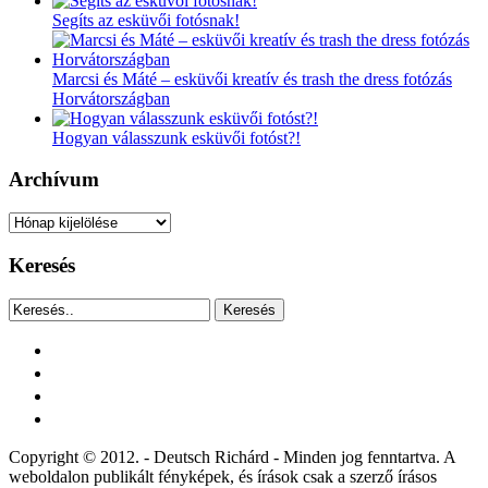
Segíts az esküvői fotósnak!
Marcsi és Máté – esküvői kreatív és trash the dress fotózás
Horvátországban
Hogyan válasszunk esküvői fotóst?!
Archívum
Archívum
Keresés
Keresés
facebook
instagram
youtube
tiktok
Copyright © 2012. - Deutsch Richárd - Minden jog fenntartva. A
weboldalon publikált fényképek, és írások csak a szerző írásos