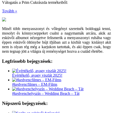
Válogatás a Prim Cukrászda termékeiből:
Tovább »
Minél több menyasszonyt és vőlegényt szeretnék boldoggá tenni,
mosolyt és könnycseppeket csalni a nagymamák arcára, akik az
esküvői albumot nézegetve felismerik a menyasszonyi ruhába vagy
éppen esküvői öltönybe bújt ifjúban azt a kisfiút vagy kislányt akit
nem is olyan rég még a karjukon tartottak, és aki éppen csak, hogy
nem tegnap jött a világra új reménységet hozva a család életébe.
Legfrissebb bejegyzések:
Évértékelő, avagy viszlát 2025!
#kedvencfilmes – EM-Films
#kedvenchelyszín – Wedding Beach – Tát
Népszerű bejegyzések: