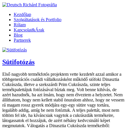
Kezdőlap
Szolgáltatások és Portfolio
Rólam
Kapcsolat&Árak
Blog
Partnerek
Sütifotózás
Első nagyobb termékfotós projektem vette kezdetét azzal amikor a
többgenerációs családi vállalkozásként működő siófoki Dinasztia
Cukrászda, illetve a szekszárdi Prim Cukrászda, szinte teljes
termékpalettájuk fotózásával bíztak meg. Volt benne kihívás, de
azért hazudnék, ha azt írnám, hogy nem élveztem a helyzetet. Nem
állíthatom, hogy nem kellett stabil önuralom ahhoz, hogy ne vessem
rá magam rossz gyerek módjára egy-egy sütire vagy tortára,
legalább addig, amíg be nem fotóztuk. A teljes palettát, most nem
töltöm fel ide, ha kíváncsiak vagytok a cukrászdák termékeire,
látogassatok el hozzájuk, de azért néhány kedvcsináló képet
megmutatok. Válogatás a Dinasztia Cukrászda termékeiből: