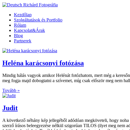
Kezdőlap
Szolgáltatások és Portfolio
Rólam
Kapcsolat&Árak
Blog
Partnerek
Heléna karácsonyi fotózása
Mindig hálás vagyok amikor Helénát fotózhatom, mert még a keresőn ke
meg fogja majd dobogtatni a szívemet, míg csak először meg nem hallo
Tovább »
Judit
A következő néhány kép jellegéből adódóan megköveteli, hogy noha ez
szerző írásos beleegyezése nélkül szigorúan TILOS (ilyet meg nem ad