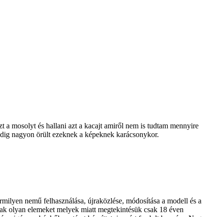
t a mosolyt és hallani azt a kacajt amiről nem is tudtam mennyire
pedig nagyon örült ezeknek a képeknek karácsonykor.
rmilyen nemű felhasználása, újraközlése, módosítása a modell és a
tnak olyan elemeket melyek miatt megtekintésük csak 18 éven