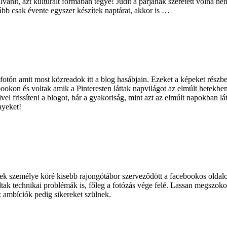
vánít, azt kulturált formában tegye! Judit a párjának szeretett volna né
bb csak évente egyszer készítek naptárat, akkor is …
fotón amit most közreadok itt a blog hasábjain. Ezeket a képeket részb
okon és voltak amik a Pinteresten láttak napvilágot az elmúlt hetekbe
ivel frissíteni a blogot, bár a gyakoriság, mint azt az elmúlt napokban
nyeket!
k személye köré kisebb rajongótábor szerveződött a facebookos oldalon.
dtak technikai problémák is, főleg a fotózás vége felé. Lassan megszokom
az ambíciók pedig sikereket szülnek.