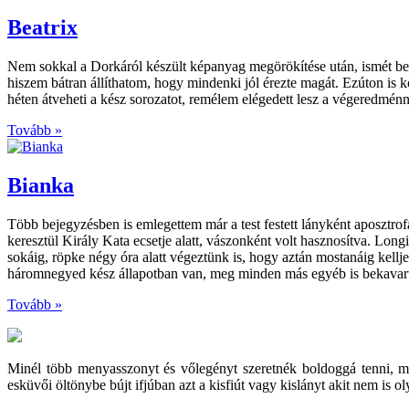
Beatrix
Nem sokkal a Dorkáról készült képanyag megörökítése után, ismét bev
hiszem bátran állíthatom, hogy mindenki jól érezte magát. Ezúton is kö
héten átveheti a kész sorozatot, remélem elégedett lesz a végeredménn
Tovább »
Bianka
Több bejegyzésben is emlegettem már a test festett lányként aposztro
keresztül Király Kata ecsetje alatt, vászonként volt hasznosítva. Lon
sokáig, röpke négy óra alatt végeztünk is, hogy aztán mostanáig kell
háromnegyed kész állapotban van, meg minden más egyéb is bekavar
Tovább »
Minél több menyasszonyt és vőlegényt szeretnék boldoggá tenni, 
esküvői öltönybe bújt ifjúban azt a kisfiút vagy kislányt akit nem is 