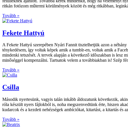
felülieknek ajánlott. Továbbá kérek mindenkit, hogy ha véleményt nyil
ritkán fotózom műtermi körülmények között és még ritkábban, leginká
Tovább »
Fekete Hattyú
A Fekete Hattyú szerepében Nyári Fannit tisztelhetjük azon a néhány 
ténykedésem, így voltak képek amik a tumblr-en, voltak amik a Facebo
mindenki tetszését. A tervek alapján a következő időszakban is lesz m
minőséggel kompenzálni. Tartsatok velem a továbbiakban is! Szép fé
Tovább »
Csilla
Második nyertesünk, vagyis talán inkább áldozatunk következik, akine
róla készült nyers fájlokból is, noha megszenvedtünk érte, hiszen aka
kudarcok és a kezdeti nehézségek ambíciókat, kitartást, a kitartás és 
Tovább »