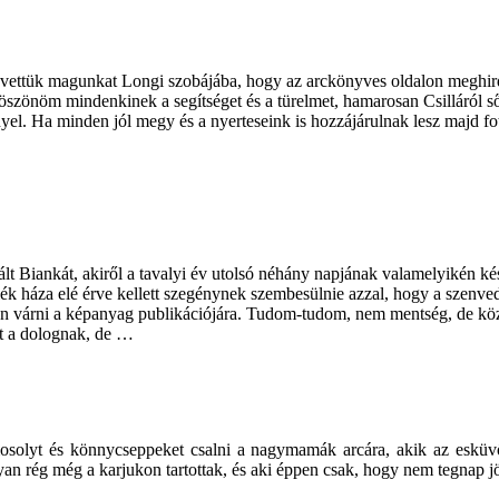
ettük magunkat Longi szobájába, hogy az arckönyves oldalon meghirdetet
szönöm mindenkinek a segítséget és a türelmet, hamarosan Csilláról sőt,
yel. Ha minden jól megy és a nyerteseink is hozzájárulnak lesz majd fo
fált Biankát, akiről a tavalyi év utolsó néhány napjának valamelyikén 
giék háza elé érve kellett szegénynek szembesülnie azzal, hogy a szenve
jen várni a képanyag publikációjára. Tudom-tudom, nem mentség, de köz
t a dolognak, de …
mosolyt és könnycseppeket csalni a nagymamák arcára, akik az esküv
olyan rég még a karjukon tartottak, és aki éppen csak, hogy nem tegnap jö