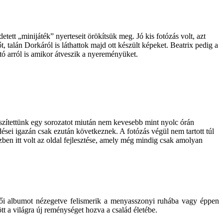
t „minijáték” nyerteseit örökítsük meg. Jó kis fotózás volt, azt
 talán Dorkáról is láthattok majd ott készült képeket. Beatrix pedig a
tó arról is amikor átveszik a nyereményüket.
készítettünk egy sorozatot miután nem kevesebb mint nyolc órán
dései igazán csak ezután következnek. A fotózás végül nem tartott túl
ben itt volt az oldal fejlesztése, amely még mindig csak amolyan
ői albumot nézegetve felismerik a menyasszonyi ruhába vagy éppen
tt a világra új reménységet hozva a család életébe.