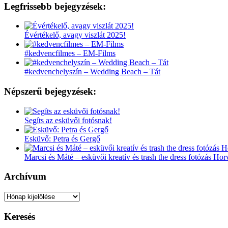
Legfrissebb bejegyzések:
Évértékelő, avagy viszlát 2025!
#kedvencfilmes – EM-Films
#kedvenchelyszín – Wedding Beach – Tát
Népszerű bejegyzések:
Segíts az esküvői fotósnak!
Esküvő: Petra és Gergő
Marcsi és Máté – esküvői kreatív és trash the dress fotózás Ho
Archívum
Archívum
Keresés