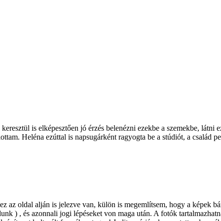
resztül is elképesztően jó érzés belenézni ezekbe a szemekbe, látni ez
ttam. Heléna ezúttal is napsugárként ragyogta be a stúdiót, a család 
 az oldal alján is jelezve van, külön is megemlítsem, hogy a képek bá
unk ) , és azonnali jogi lépéseket von maga után. A fotók tartalmazha