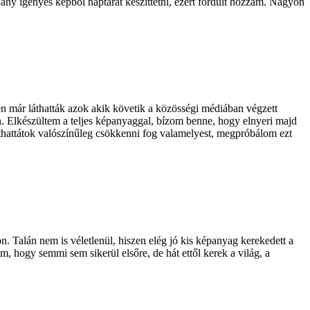
hány igényes képből naptárat készíttetni, ezért fordult hozzám. Nagyon
en már láthatták azok akik követik a közösségi médiában végzett
n. Elkészültem a teljes képanyaggal, bízom benne, hogy elnyeri majd
 láthattátok valószínűleg csökkenni fog valamelyest, megpróbálom ezt
 Talán nem is véletlenül, hiszen elég jó kis képanyag kerekedett a
, hogy semmi sem sikerül elsőre, de hát ettől kerek a világ, a