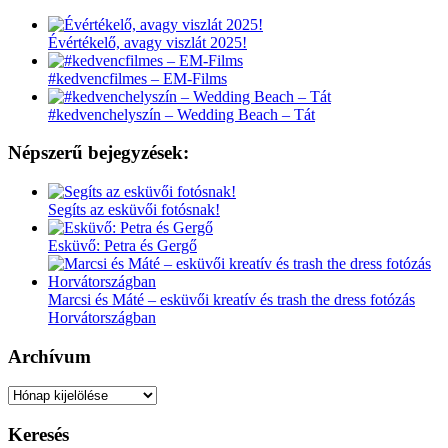
Évértékelő, avagy viszlát 2025!
#kedvencfilmes – EM-Films
#kedvenchelyszín – Wedding Beach – Tát
Népszerű bejegyzések:
Segíts az esküvői fotósnak!
Esküvő: Petra és Gergő
Marcsi és Máté – esküvői kreatív és trash the dress fotózás
Horvátországban
Archívum
Archívum
Keresés