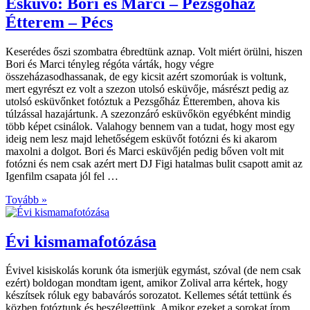
Esküvő: Bori és Marci – Pezsgőház
Étterem – Pécs
Keserédes őszi szombatra ébredtünk aznap. Volt miért örülni, hiszen
Bori és Marci tényleg régóta várták, hogy végre
összeházasodhassanak, de egy kicsit azért szomorúak is voltunk,
mert egyrészt ez volt a szezon utolsó esküvője, másrészt pedig az
utolsó esküvőnket fotóztuk a Pezsgőház Étteremben, ahova kis
túlzással hazajártunk. A szezonzáró esküvőkön egyébként mindig
több képet csinálok. Valahogy bennem van a tudat, hogy most egy
ideig nem lesz majd lehetőségem esküvőt fotózni és ki akarom
maxolni a dolgot. Bori és Marci esküvőjén pedig bőven volt mit
fotózni és nem csak azért mert DJ Figi hatalmas bulit csapott amit az
Igenfilm csapata jól fel …
Tovább »
Évi kismamafotózása
Évivel kisiskolás korunk óta ismerjük egymást, szóval (de nem csak
ezért) boldogan mondtam igent, amikor Zolival arra kértek, hogy
készítsek róluk egy babavárós sorozatot. Kellemes sétát tettünk és
közben fotóztunk és beszélgettünk. Amikor ezeket a sorokat írom