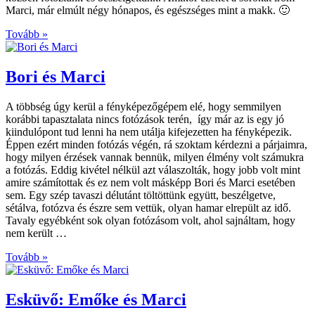
Marci, már elmúlt négy hónapos, és egészséges mint a makk. 🙂
Tovább »
Bori és Marci
A többség úgy kerül a fényképezőgépem elé, hogy semmilyen
korábbi tapasztalata nincs fotózások terén, így már az is egy jó
kiindulópont tud lenni ha nem utálja kifejezetten ha fényképezik.
Éppen ezért minden fotózás végén, rá szoktam kérdezni a párjaimra,
hogy milyen érzések vannak bennük, milyen élmény volt számukra
a fotózás. Eddig kivétel nélkül azt válaszolták, hogy jobb volt mint
amire számítottak és ez nem volt másképp Bori és Marci esetében
sem. Egy szép tavaszi délutánt töltöttünk együtt, beszélgetve,
sétálva, fotózva és észre sem vettük, olyan hamar elrepült az idő.
Tavaly egyébként sok olyan fotózásom volt, ahol sajnáltam, hogy
nem került …
Tovább »
Esküvő: Emőke és Marci