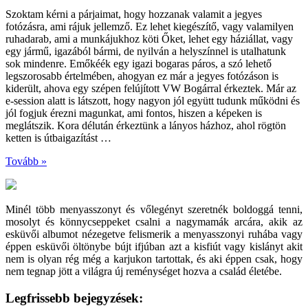
Szoktam kérni a párjaimat, hogy hozzanak valamit a jegyes
fotózásra, ami rájuk jellemző. Ez lehet kiegészítő, vagy valamilyen
ruhadarab, ami a munkájukhoz köti Őket, lehet egy háziállat, vagy
egy jármű, igazából bármi, de nyilván a helyszínnel is utalhatunk
sok mindenre. Emőkéék egy igazi bogaras páros, a szó lehető
legszorosabb értelmében, ahogyan ez már a jegyes fotózáson is
kiderült, ahova egy szépen felújított VW Bogárral érkeztek. Már az
e-session alatt is látszott, hogy nagyon jól együtt tudunk működni és
jól fogjuk érezni magunkat, ami fontos, hiszen a képeken is
meglátszik. Kora délután érkeztünk a lányos házhoz, ahol rögtön
ketten is útbaigazítást …
Tovább »
Minél több menyasszonyt és vőlegényt szeretnék boldoggá tenni,
mosolyt és könnycseppeket csalni a nagymamák arcára, akik az
esküvői albumot nézegetve felismerik a menyasszonyi ruhába vagy
éppen esküvői öltönybe bújt ifjúban azt a kisfiút vagy kislányt akit
nem is olyan rég még a karjukon tartottak, és aki éppen csak, hogy
nem tegnap jött a világra új reménységet hozva a család életébe.
Legfrissebb bejegyzések: