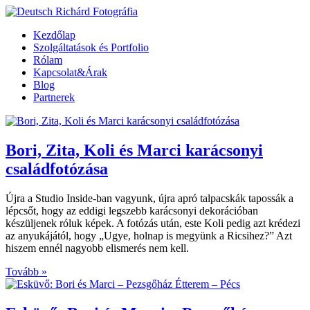
Kezdőlap
Szolgáltatások és Portfolio
Rólam
Kapcsolat&Árak
Blog
Partnerek
Bori, Zita, Koli és Marci karácsonyi
családfotózása
Újra a Studio Inside-ban vagyunk, újra apró talpacskák tapossák a
lépcsőt, hogy az eddigi legszebb karácsonyi dekorációban
készüljenek róluk képek. A fotózás után, este Koli pedig azt krédezi
az anyukájától, hogy „Ugye, holnap is megyünk a Ricsihez?” Azt
hiszem ennél nagyobb elismerés nem kell.
Tovább »