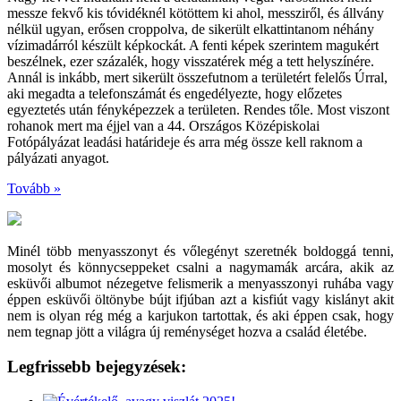
messze fekvő kis tóvidéknél kötöttem ki ahol, messziről, és állvány
nélkül ugyan, erősen croppolva, de sikerült elkattintanom néhány
vízimadárról készült képkockát. A fenti képek szerintem magukért
beszélnek, ezer százalék, hogy visszatérek még a tett helyszínére.
Annál is inkább, mert sikerült összefutnom a területért felelős Úrral,
aki megadta a telefonszámát és engedélyezte, hogy előzetes
egyeztetés után fényképezzek a területen. Rendes tőle. Most viszont
rohanok mert ma éjjel van a 44. Országos Középiskolai
Fotópályázat leadási határideje és arra még össze kell raknom a
pályázati anyagot.
Tovább »
Minél több menyasszonyt és vőlegényt szeretnék boldoggá tenni,
mosolyt és könnycseppeket csalni a nagymamák arcára, akik az
esküvői albumot nézegetve felismerik a menyasszonyi ruhába vagy
éppen esküvői öltönybe bújt ifjúban azt a kisfiút vagy kislányt akit
nem is olyan rég még a karjukon tartottak, és aki éppen csak, hogy
nem tegnap jött a világra új reménységet hozva a család életébe.
Legfrissebb bejegyzések: