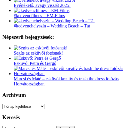
Évértékelő, avagy viszlát 2025!
#kedvencfilmes – EM-Films
#kedvenchelyszín – Wedding Beach – Tát
Népszerű bejegyzések:
Segíts az esküvői fotósnak!
Esküvő: Petra és Gergő
Marcsi és Máté – esküvői kreatív és trash the dress fotózás
Horvátországban
Archívum
Archívum
Keresés