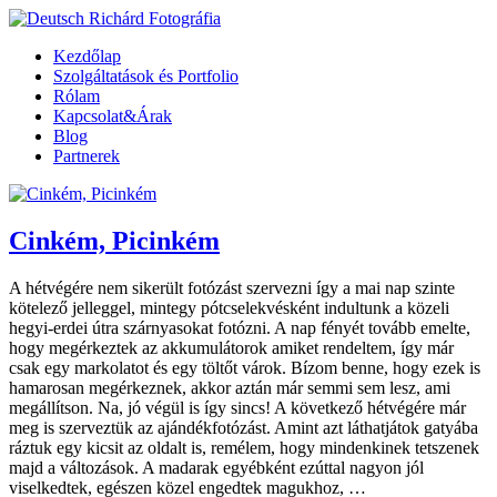
Kezdőlap
Szolgáltatások és Portfolio
Rólam
Kapcsolat&Árak
Blog
Partnerek
Cinkém, Picinkém
A hétvégére nem sikerült fotózást szervezni így a mai nap szinte
kötelező jelleggel, mintegy pótcselekvésként indultunk a közeli
hegyi-erdei útra szárnyasokat fotózni. A nap fényét tovább emelte,
hogy megérkeztek az akkumulátorok amiket rendeltem, így már
csak egy markolatot és egy töltőt várok. Bízom benne, hogy ezek is
hamarosan megérkeznek, akkor aztán már semmi sem lesz, ami
megállítson. Na, jó végül is így sincs! A következő hétvégére már
meg is szerveztük az ajándékfotózást. Amint azt láthatjátok gatyába
ráztuk egy kicsit az oldalt is, remélem, hogy mindenkinek tetszenek
majd a változások. A madarak egyébként ezúttal nagyon jól
viselkedtek, egészen közel engedtek magukhoz, …