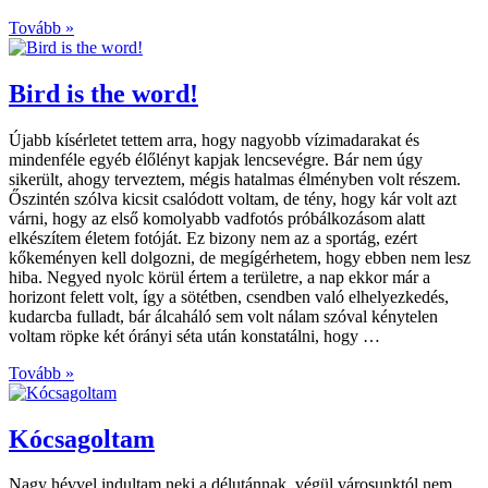
Tovább »
Bird is the word!
Újabb kísérletet tettem arra, hogy nagyobb vízimadarakat és
mindenféle egyéb élőlényt kapjak lencsevégre. Bár nem úgy
sikerült, ahogy terveztem, mégis hatalmas élményben volt részem.
Őszintén szólva kicsit csalódott voltam, de tény, hogy kár volt azt
várni, hogy az első komolyabb vadfotós próbálkozásom alatt
elkészítem életem fotóját. Ez bizony nem az a sportág, ezért
kőkeményen kell dolgozni, de megígérhetem, hogy ebben nem lesz
hiba. Negyed nyolc körül értem a területre, a nap ekkor már a
horizont felett volt, így a sötétben, csendben való elhelyezkedés,
kudarcba fulladt, bár álcaháló sem volt nálam szóval kénytelen
voltam röpke két órányi séta után konstatálni, hogy …
Tovább »
Kócsagoltam
Nagy hévvel indultam neki a délutánnak, végül városunktól nem