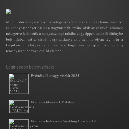
Minél több menyasszonyt és vőlegényt szeretnék boldoggá tenni, mosolyt
és könnycseppeket csalni a nagymamák arcára, akik az esküvői albumot
nézegetve felismerik a menyasszonyi ruhába vagy éppen esküvői öltönybe
bújt ifjúban azt a kisfiút vagy kislányt akit nem is olyan rég még a
karjukon tartottak, és aki éppen csak, hogy nem tegnap jött a világra új
reménységet hozva a család életébe.
Legfrissebb bejegyzések:
Évértékelő, avagy viszlát 2025!
#kedvencfilmes – EM-Films
#kedvenchelyszín – Wedding Beach – Tát