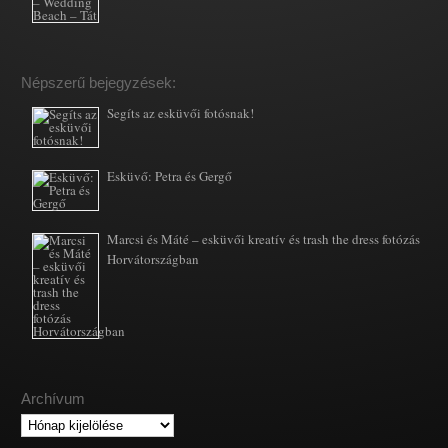
Népszerű bejegyzések:
Segíts az esküvői fotósnak!
Esküvő: Petra és Gergő
Marcsi és Máté – esküvői kreatív és trash the dress fotózás
Horvátországban
Archívum
Archívum