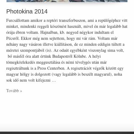
Photokina 2014
Furcsállottam amikor a reptéri transzferbuszon, ami a repülőgéphez vitt
minket, mindenki reggeli köszönést használt, mivel én már legalább hat
órája ébren voltam. Hajnalban, kb. negyed négykor indultam el
Pécsről. Ekkor még nem sejtettem, hogy mi vár rám. Voltam már
néhány nagy vásáron illetve kiállításon, de ez minden eddigin túltett a
méretei szempontjából (is). Az odaút egyébként viszonylag sima volt,
bő másfél óra alatt értünk Budapestről Kölnbe. A helyi
tömegközlekedés meggusztálása és némi tévelygés után már
regisztráltunk is a Press Centerben. A regisztrációt végzők között egy
magyar hölgy is dolgozott (vagy legalább is beszélt magyarul), noha
sok idő nem volt kifejezni …
Tovább »