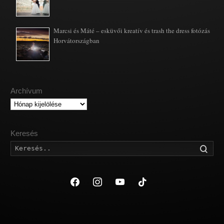
Marcsi és Máté – esküvői kreatív és trash the dress fotózás
Horvátországban
Archívum
Archívum
Keresés
Kere
facebook
instagram
youtube
tiktok