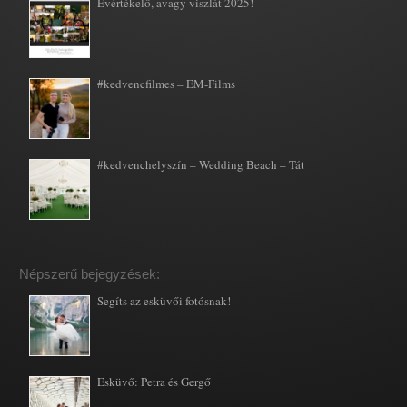
Évértékelő, avagy viszlát 2025!
#kedvencfilmes – EM-Films
#kedvenchelyszín – Wedding Beach – Tát
Népszerű bejegyzések:
Segíts az esküvői fotósnak!
Esküvő: Petra és Gergő