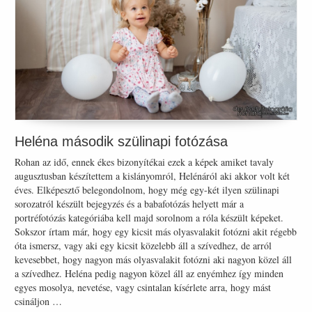
Heléna második szülinapi fotózása
Rohan az idő, ennek ékes bizonyítékai ezek a képek amiket tavaly
augusztusban készítettem a kislányomról, Helénáról aki akkor volt két
éves. Elképesztő belegondolnom, hogy még egy-két ilyen szülinapi
sorozatról készült bejegyzés és a babafotózás helyett már a
portréfotózás kategóriába kell majd sorolnom a róla készült képeket.
Sokszor írtam már, hogy egy kicsit más olyasvalakit fotózni akit régebb
óta ismersz, vagy aki egy kicsit közelebb áll a szívedhez, de arról
kevesebbet, hogy nagyon más olyasvalakit fotózni aki nagyon közel áll
a szívedhez. Heléna pedig nagyon közel áll az enyémhez így minden
egyes mosolya, nevetése, vagy csintalan kísérlete arra, hogy mást
csináljon …