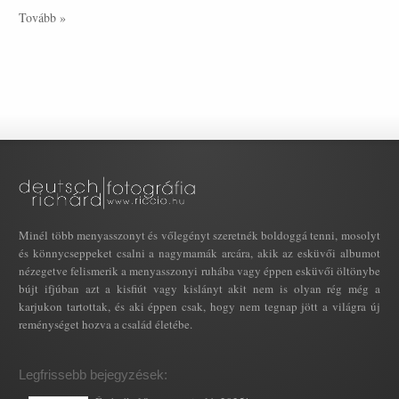
Tovább »
Minél több menyasszonyt és vőlegényt szeretnék boldoggá tenni, mosolyt
és könnycseppeket csalni a nagymamák arcára, akik az esküvői albumot
nézegetve felismerik a menyasszonyi ruhába vagy éppen esküvői öltönybe
bújt ifjúban azt a kisfiút vagy kislányt akit nem is olyan rég még a
karjukon tartottak, és aki éppen csak, hogy nem tegnap jött a világra új
reménységet hozva a család életébe.
Legfrissebb bejegyzések: