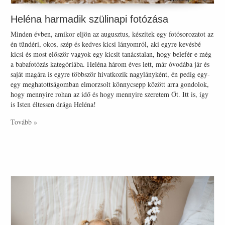
Heléna harmadik szülinapi fotózása
Minden évben, amikor eljön az augusztus, készítek egy fotósorozatot az
én tündéri, okos, szép és kedves kicsi lányomról, aki egyre kevésbé
kicsi és most először vagyok egy kicsit tanácstalan, hogy belefér-e még
a babafotózás kategóriába. Heléna három éves lett, már óvodába jár és
saját magára is egyre többször hivatkozik nagylányként, én pedig egy-
egy meghatottságomban elmorzsolt könnycsepp között arra gondolok,
hogy mennyire rohan az idő és hogy mennyire szeretem Őt. Itt is, így
is Isten éltessen drága Heléna!
Tovább »