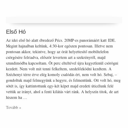
Első Hó
Az idei első hó alatt ébredező Pécs. 20MP-es panorámáért katt IDE.
Megint hajnalban keltünk, 4:30-kor egészen pontosan. Illetve nem
pontosan akkor, tekintve, hogy az órát helyettesítő mobiltelefon
csörgésére felriadva, először levertem azt a szekrényről, majd
szundimódba kapcsoltam. Öt perc elteltével újra kegyetlenül csörögni
kezdett. Nem volt mit tenni felkeltem, szedelőzködni kezdtem. A
Széchenyi térre érve elég komoly csalódás ért, nem volt hó. Sebaj, –
gondoltuk majd felmegyünk a hegyre, és felmentünk. Ott volt hó, meg
sötét is, így kattintottunk egy-két képet majd eredeti úticélunk felé
vettük az irányt, ahol a fenti kilátás várt ránk. A helyszín titok, de azt
hiszem ha …
Tovább »