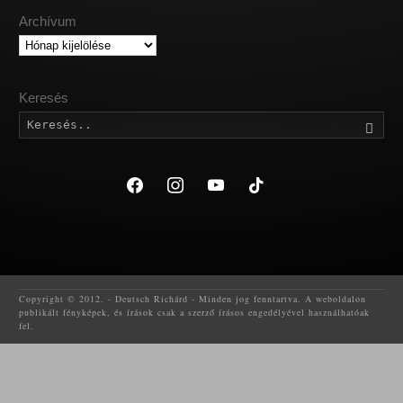
Archívum
Archívum
Keresés
Kere
facebook
instagram
youtube
tiktok
Copyright © 2012. - Deutsch Richárd - Minden jog fenntartva. A weboldalon
publikált fényképek, és írások csak a szerző írásos engedélyével használhatóak
fel.