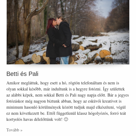
Betti és Pali
Amikor megláttuk, hogy esett a hó, rögtön telefonáltam és nem is
olyan sokkal később, már indultunk is a hegyre fotózni. Így születtek
az alábbi képek, nem sokkal Betti és Pali nagy napja előtt. Bár a jegyes
fotózáskor még nagyon bíztunk abban, hogy az esküvői kreatívot is
minimum hasonló körülmények között tudjuk majd elkészíteni, végül
ez nem következett be. Ettől függetlenül klassz hógolyózós, forró teát
kortyolós havas délelőttünk volt! 🙂
Tovább »