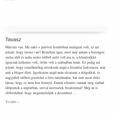
Tavasz
Március van. Ma zakó + pulóver kombóban melegem volt, ez azt
jelenti, hogy tavasz van? Remélem igen, mert már untam a borongós
szeles időt és noha szeles időből azért volt ma is, a hőmérséklet
igencsak kellemes volt, öröm volt a szabadban lenni. Ez pedig azt
jelenti, hogy remélhetőleg növekszik majd a frissítési frekvencia, már
ami a blogot illeti. Igyekszem majd nem elcsúszni a dolgokkal, és
nagyjából időben posztolni a friss tartalmakat, bár már most előre
látom, hogy ez nem lesz könnyű. Ennek ellenére vannak még szabad
időpontok a naptárban, szóval keressetek bizalommal! Még az is
előfordulhat, hogy megismételjük a decemberi …
Tovább »