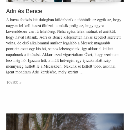
Adri és Bence
A havas fotózás két dologban különbözik a többitől: az egyik az, hogy
nagyon fel kell hozzá öltözni, a másik pedig az, hogy egyre
kevesebbszer van rá lehetőség. Néha egész telek múlnak el anélkül,
hogy havat látnánk. Adri és Bence kifejezetten havas képeket szeretett
volna, de első alkalommal amikor legalább a Mecsek magasabb
pontjain esett egy kis hó, sajnos lebetegedtek, így akkor el kellett
napolnunk a fotózást. Akkor azzal vígasztaltam Őket, hogy szerintem
lesz még hó. Igazam lett, a múlt hétvégén egy éjszaka alatt szép
mennyiség hullott le a Mecsekben. Nekünk se kellett több, azonnal
igent mondtam Adri kérdésére, mely szerint …
Tovább »