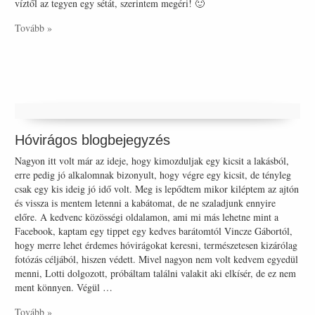
víztől az tegyen egy sétát, szerintem megéri! 🙂
Tovább »
Hóvirágos blogbejegyzés
Nagyon itt volt már az ideje, hogy kimozduljak egy kicsit a lakásból,
erre pedig jó alkalomnak bizonyult, hogy végre egy kicsit, de tényleg
csak egy kis ideig jó idő volt. Meg is lepődtem mikor kiléptem az ajtón
és vissza is mentem letenni a kabátomat, de ne szaladjunk ennyire
előre. A kedvenc közösségi oldalamon, ami mi más lehetne mint a
Facebook, kaptam egy tippet egy kedves barátomtól Vincze Gábortól,
hogy merre lehet érdemes hóvirágokat keresni, természetesen kizárólag
fotózás céljából, hiszen védett. Mivel nagyon nem volt kedvem egyedül
menni, Lotti dolgozott, próbáltam találni valakit aki elkísér, de ez nem
ment könnyen. Végül …
Tovább »