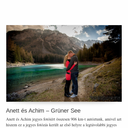
Anett és Achim – Grüner See
Anett és Achim jegyes fotóiért összesen 906 km-t autóztunk, amivel azt
hiszem ez a jegyes fotózás került az első helyre a legtávolabbi jegyes