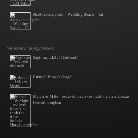
#kedvenchelyszín – Wedding Beach – Tát
Népszerű bejegyzések:
Segíts az esküvői fotósnak!
Esküvő: Petra és Gergő
Marcsi és Máté – esküvői kreatív és trash the dress fotózás
Horvátországban