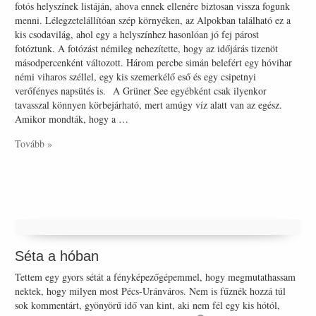
fotós helyszínek listáján, ahova ennek ellenére biztosan vissza fogunk
menni. Lélegzetelállítóan szép környéken, az Alpokban található ez a
kis csodavilág, ahol egy a helyszínhez hasonlóan jó fej párost
fotóztunk. A fotózást némileg nehezítette, hogy az időjárás tizenöt
másodpercenként változott. Három percbe simán belefért egy hóvihar
némi viharos széllel, egy kis szemerkélő eső és egy csipetnyi
verőfényes napsütés is. A Grüner See egyébként csak ilyenkor
tavasszal könnyen körbejárható, mert amúgy víz alatt van az egész.
Amikor mondták, hogy a …
Tovább »
Séta a hóban
Tettem egy gyors sétát a fényképezőgépemmel, hogy megmutathassam
nektek, hogy milyen most Pécs-Uránváros. Nem is fűznék hozzá túl
sok kommentárt, gyönyörű idő van kint, aki nem fél egy kis hótól,