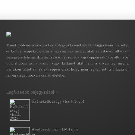
Minél több menyasszonyt és vőlegényt szeretnék boldoggá tenni, mosolyt
és könnycseppeket csalni a nagymamák arcára, akik az esküvői albumot
nézegetve felismerik a menyasszonyi ruhába vagy éppen esküvői öltönybe
bújt ifjúban azt a kisfiút vagy kislányt akit nem is olyan rég még a
karjukon tartottak, és aki éppen csak, hogy nem tegnap jött a világra új
reménységet hozva a család életébe.
Legfrissebb bejegyzések:
Évértékelő, avagy viszlát 2025!
#kedvencfilmes – EM-Films