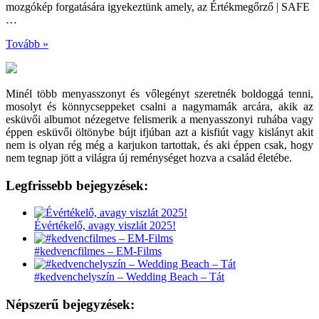
mozgókép forgatására igyekeztünk amely, az Értékmegőrző | SAFE
…
Tovább »
Minél több menyasszonyt és vőlegényt szeretnék boldoggá tenni,
mosolyt és könnycseppeket csalni a nagymamák arcára, akik az
esküvői albumot nézegetve felismerik a menyasszonyi ruhába vagy
éppen esküvői öltönybe bújt ifjúban azt a kisfiút vagy kislányt akit
nem is olyan rég még a karjukon tartottak, és aki éppen csak, hogy
nem tegnap jött a világra új reménységet hozva a család életébe.
Legfrissebb bejegyzések:
Évértékelő, avagy viszlát 2025!
#kedvencfilmes – EM-Films
#kedvenchelyszín – Wedding Beach – Tát
Népszerű bejegyzések: