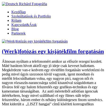
Kezdőlap
Szolgáltatások és Portfolio
Rólam
Kapcsolat&Árak
Blog
Partnerek
(Werk)fotózás egy kisjátékfilm forgatásán
Álmosan nyúltam a telefonomért amikor az először rezegni kezdett.
Máté barátom hívott akiről egy jó ideje csak keveset hallottam.
Megkérdezte van-e kedvem egy rövidfilm forgatásán werkfotózni én
pedig mivel úgyis szezonon kívül vagyunk, igent mondtam és
mielőtt felocsúdhattam volna, egy nagyon pici, nagyon női és
nagyon rózsaszín-narancssárga színű kisautóval száguldottam a
főváros felé egy halom felszerelés egy grafikus-technikus és egy
kameraman társaságában. Az autó méreteiből adódóan igencsak
átértékeltem, hogy mivel szállítható el egy filmes stáb teljes
felszerelése, három ember és néhány különlegesen finom szendvics.
Mint kiderült a „LISZT hangjai” című kísérleti koreografikus