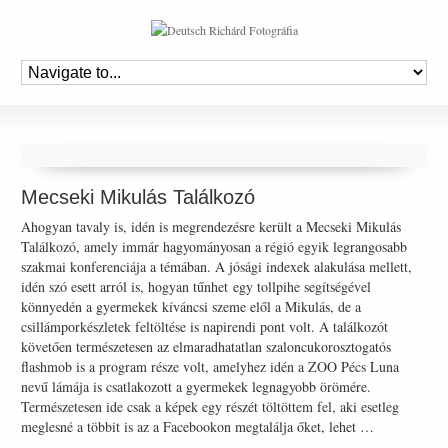
Mecseki Mikulás Találkozó
Ahogyan tavaly is, idén is megrendezésre került a Mecseki Mikulás
Találkozó, amely immár hagyományosan a régió egyik legrangosabb
szakmai konferenciája a témában. A jósági indexek alakulása mellett,
idén szó esett arról is, hogyan tűnhet egy tollpihe segítségével
könnyedén a gyermekek kíváncsi szeme elől a Mikulás, de a
csillámporkészletek feltöltése is napirendi pont volt. A találkozót
követően természetesen az elmaradhatatlan szaloncukorosztogatós
flashmob is a program része volt, amelyhez idén a ZOO Pécs Luna
nevű lámája is csatlakozott a gyermekek legnagyobb örömére.
Természetesen ide csak a képek egy részét töltöttem fel, aki esetleg
meglesné a többit is az a Facebookon megtalálja őket, lehet …