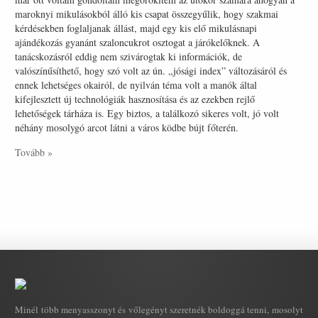
maroknyi mikulásokból álló kis csapat összegyűlik, hogy szakmai
kérdésekben foglaljanak állást, majd egy kis elő mikulásnapi
ajándékozás gyanánt szaloncukrot osztogat a járókelőknek. A
tanácskozásról eddig nem szivárogtak ki információk, de
valószínűsíthető, hogy szó volt az ún. „jósági index” változásáról és
ennek lehetséges okairól, de nyilván téma volt a manók által
kifejlesztett új technológiák hasznosítása és az ezekben rejlő
lehetőségek tárháza is. Egy biztos, a találkozó sikeres volt, jó volt
néhány mosolygó arcot látni a város ködbe bújt főterén.
Tovább »
Minél több menyasszonyt és vőlegényt szeretnék boldoggá tenni, mosolyt