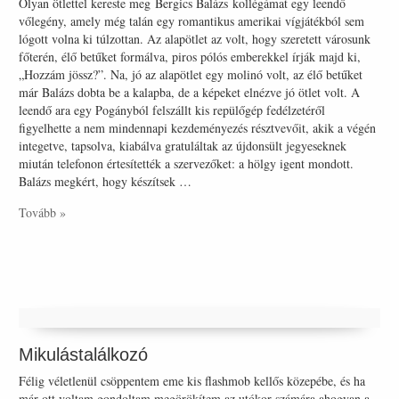
Olyan ötlettel kereste meg Bergics Balázs kollégámat egy leendő
vőlegény, amely még talán egy romantikus amerikai vígjátékból sem
lógott volna ki túlzottan. Az alapötlet az volt, hogy szeretett városunk
főterén, élő betűket formálva, piros pólós emberekkel írják majd ki,
„Hozzám jössz?”. Na, jó az alapötlet egy molinó volt, az élő betűket
már Balázs dobta be a kalapba, de a képeket elnézve jó ötlet volt. A
leendő ara egy Pogányból felszállt kis repülőgép fedélzetéről
figyelhette a nem mindennapi kezdeményezés résztvevőit, akik a végén
integetve, tapsolva, kiabálva gratuláltak az újdonsült jegyeseknek
miután telefonon értesítették a szervezőket: a hölgy igent mondott.
Balázs megkért, hogy készítsek …
Tovább »
Mikulástalálkozó
Félig véletlenül csöppentem eme kis flashmob kellős közepébe, és ha
már ott voltam gondoltam megörökítem az utókor számára ahogyan a