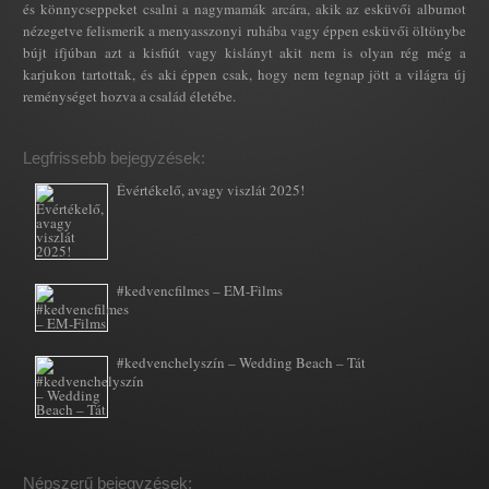
és könnycseppeket csalni a nagymamák arcára, akik az esküvői albumot
nézegetve felismerik a menyasszonyi ruhába vagy éppen esküvői öltönybe
bújt ifjúban azt a kisfiút vagy kislányt akit nem is olyan rég még a
karjukon tartottak, és aki éppen csak, hogy nem tegnap jött a világra új
reménységet hozva a család életébe.
Legfrissebb bejegyzések:
Évértékelő, avagy viszlát 2025!
#kedvencfilmes – EM-Films
#kedvenchelyszín – Wedding Beach – Tát
Népszerű bejegyzések: