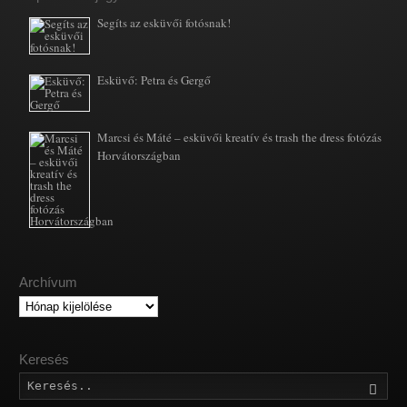
Segíts az esküvői fotósnak!
Esküvő: Petra és Gergő
Marcsi és Máté – esküvői kreatív és trash the dress fotózás
Horvátországban
Archívum
Archívum
Keresés
Kere