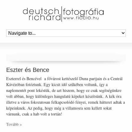
Eszter és Bence
Eszterrel és Bencével a fővárost kettészelő Duna partjain és a Centrál
Kávézóban fotóztunk. Egy kicsit idő szűkében voltunk, így a
naplementét pont lekéstük, de azt hiszem, hogy ez csak segítségünkre
volt abban, hogy különleges hangulatú képeket készítsünk. A kék óra
illetve a város fokozatosan felkapcsolódó fényei, remek hátteret adtak a
képeinknek. Az pedig, hogy még a villamosra sem kellett sokat
várnunk, csak a hab volt a tortán!
Tovább »