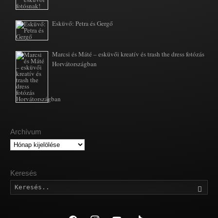
Esküvő: Petra és Gergő
Marcsi és Máté – esküvői kreatív és trash the dress fotózás
Horvátországban
Archívum
Archívum
Keresés
Kere
facebook
instagram
youtube
tiktok