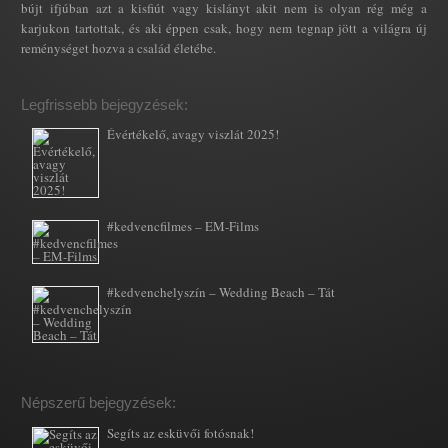
bújt ifjúban azt a kisfiút vagy kislányt akit nem is olyan rég még a
karjukon tartottak, és aki éppen csak, hogy nem tegnap jött a világra új
reménységet hozva a család életébe.
Legfrissebb bejegyzések:
Évértékelő, avagy viszlát 2025!
#kedvencfilmes – EM-Films
#kedvenchelyszín – Wedding Beach – Tát
Népszerű bejegyzések:
Segíts az esküvői fotósnak!