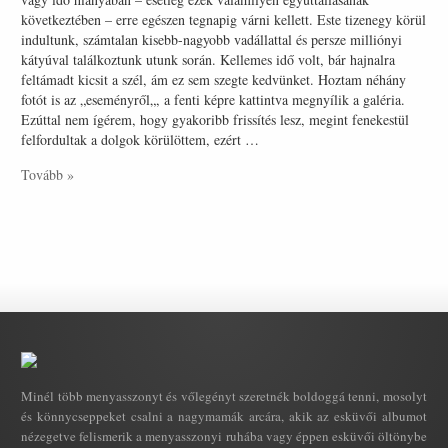
következtében – erre egészen tegnapig várni kellett. Este tizenegy körül
indultunk, számtalan kisebb-nagyobb vadállattal és persze milliónyi
kátyúval találkoztunk utunk során. Kellemes idő volt, bár hajnalra
feltámadt kicsit a szél, ám ez sem szegte kedvünket. Hoztam néhány
fotót is az „eseményről„, a fenti képre kattintva megnyílik a galéria.
Ezúttal nem ígérem, hogy gyakoribb frissítés lesz, megint fenekestül
felfordultak a dolgok körülöttem, ezért …
Tovább »
Minél több menyasszonyt és vőlegényt szeretnék boldoggá tenni, mosolyt
és könnycseppeket csalni a nagymamák arcára, akik az esküvői albumot
nézegetve felismerik a menyasszonyi ruhába vagy éppen esküvői öltönybe