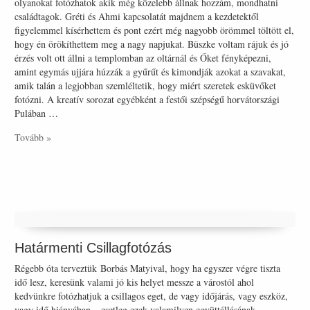
olyanokat fotózhatok akik még közelebb állnak hozzám, mondhatni
családtagok. Gréti és Ahmi kapcsolatát majdnem a kezdetektől
figyelemmel kísérhettem és pont ezért még nagyobb örömmel töltött el,
hogy én örökíthettem meg a nagy napjukat. Büszke voltam rájuk és jó
érzés volt ott állni a templomban az oltárnál és Őket fényképezni,
amint egymás ujjára húzzák a gyűrűt és kimondják azokat a szavakat,
amik talán a legjobban szemléltetik, hogy miért szeretek esküvőket
fotózni. A kreatív sorozat egyébként a festői szépségű horvátországi
Pulában …
Tovább »
Határmenti Csillagfotózás
Régebb óta terveztük Borbás Matyival, hogy ha egyszer végre tiszta
idő lesz, keresünk valami jó kis helyet messze a várostól ahol
kedvünkre fotózhatjuk a csillagos eget, de vagy időjárás, vagy eszköz,
vagy idő hiányában – esetleg ezek valamilyen együttállásának