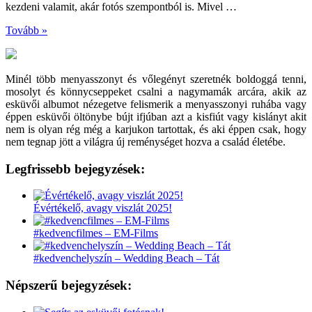
kezdeni valamit, akár fotós szempontból is. Mivel …
Tovább »
Minél több menyasszonyt és vőlegényt szeretnék boldoggá tenni,
mosolyt és könnycseppeket csalni a nagymamák arcára, akik az
esküvői albumot nézegetve felismerik a menyasszonyi ruhába vagy
éppen esküvői öltönybe bújt ifjúban azt a kisfiút vagy kislányt akit
nem is olyan rég még a karjukon tartottak, és aki éppen csak, hogy
nem tegnap jött a világra új reménységet hozva a család életébe.
Legfrissebb bejegyzések:
Évértékelő, avagy viszlát 2025!
#kedvencfilmes – EM-Films
#kedvenchelyszín – Wedding Beach – Tát
Népszerű bejegyzések: