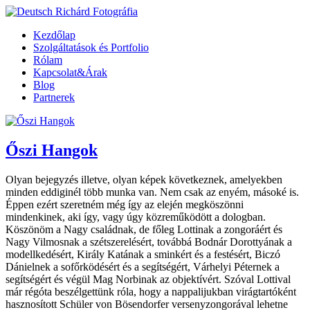
Kezdőlap
Szolgáltatások és Portfolio
Rólam
Kapcsolat&Árak
Blog
Partnerek
Őszi Hangok
Olyan bejegyzés illetve, olyan képek következnek, amelyekben
minden eddiginél több munka van. Nem csak az enyém, másoké is.
Éppen ezért szeretném még így az elején megköszönni
mindenkinek, aki így, vagy úgy közreműködött a dologban.
Köszönöm a Nagy családnak, de főleg Lottinak a zongoráért és
Nagy Vilmosnak a szétszerelésért, továbbá Bodnár Dorottyának a
modellkedésért, Király Katának a sminkért és a festésért, Biczó
Dánielnek a sofőrködésért és a segítségért, Várhelyi Péternek a
segítségért és végül Mag Norbinak az objektívért. Szóval Lottival
már régóta beszélgettünk róla, hogy a nappalijukban virágtartóként
hasznosított Schüler von Bösendorfer versenyzongorával lehetne