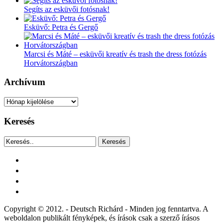
Segíts az esküvői fotósnak!
Esküvő: Petra és Gergő
Marcsi és Máté – esküvői kreatív és trash the dress fotózás
Horvátországban
Archívum
Archívum
Keresés
Keresés
facebook
instagram
youtube
tiktok
Copyright © 2012. - Deutsch Richárd - Minden jog fenntartva. A
weboldalon publikált fényképek, és írások csak a szerző írásos