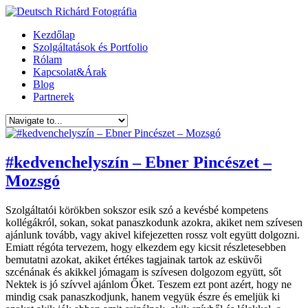
Kezdőlap
Szolgáltatások és Portfolio
Rólam
Kapcsolat&Árak
Blog
Partnerek
#kedvenchelyszín – Ebner Pincészet –
Mozsgó
Szolgáltatói körökben sokszor esik szó a kevésbé kompetens
kollégákról, sokan, sokat panaszkodunk azokra, akiket nem szívesen
ajánlunk tovább, vagy akivel kifejezetten rossz volt együtt dolgozni.
Emiatt régóta tervezem, hogy elkezdem egy kicsit részletesebben
bemutatni azokat, akiket értékes tagjainak tartok az esküvői
szcénának és akikkel jómagam is szívesen dolgozom együtt, sőt
Nektek is jó szívvel ajánlom Őket. Teszem ezt pont azért, hogy ne
mindig csak panaszkodjunk, hanem vegyük észre és emeljük ki