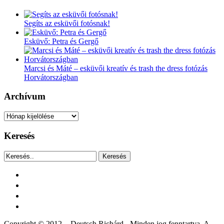
Segíts az esküvői fotósnak!
Esküvő: Petra és Gergő
Marcsi és Máté – esküvői kreatív és trash the dress fotózás
Horvátországban
Archívum
Archívum
Keresés
Keresés
facebook
instagram
youtube
tiktok
Copyright © 2012. - Deutsch Richárd - Minden jog fenntartva. A