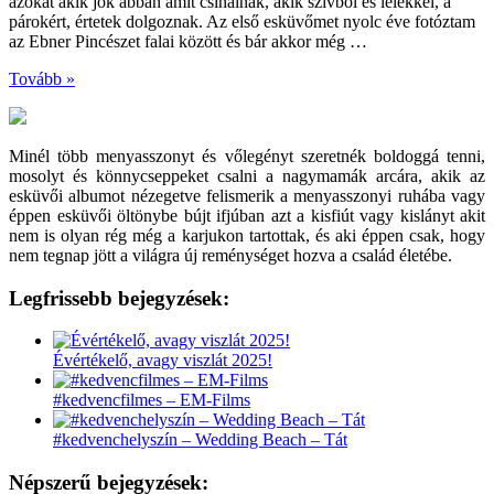
azokat akik jók abban amit csinálnak, akik szívből és lélekkel, a
párokért, értetek dolgoznak. Az első esküvőmet nyolc éve fotóztam
az Ebner Pincészet falai között és bár akkor még …
Tovább »
Minél több menyasszonyt és vőlegényt szeretnék boldoggá tenni,
mosolyt és könnycseppeket csalni a nagymamák arcára, akik az
esküvői albumot nézegetve felismerik a menyasszonyi ruhába vagy
éppen esküvői öltönybe bújt ifjúban azt a kisfiút vagy kislányt akit
nem is olyan rég még a karjukon tartottak, és aki éppen csak, hogy
nem tegnap jött a világra új reménységet hozva a család életébe.
Legfrissebb bejegyzések:
Évértékelő, avagy viszlát 2025!
#kedvencfilmes – EM-Films
#kedvenchelyszín – Wedding Beach – Tát
Népszerű bejegyzések: