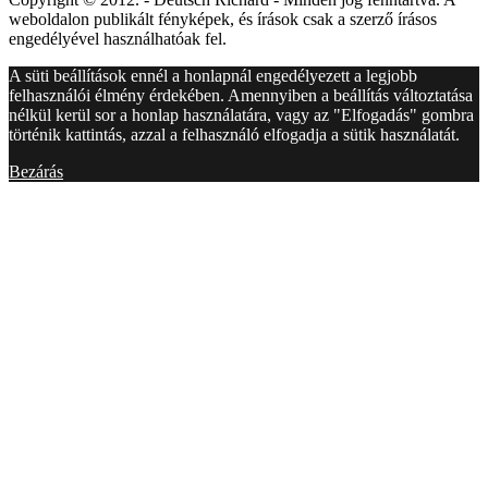
weboldalon publikált fényképek, és írások csak a szerző írásos
engedélyével használhatóak fel.
A süti beállítások ennél a honlapnál engedélyezett a legjobb
felhasználói élmény érdekében. Amennyiben a beállítás változtatása
nélkül kerül sor a honlap használatára, vagy az "Elfogadás" gombra
történik kattintás, azzal a felhasználó elfogadja a sütik használatát.
Bezárás