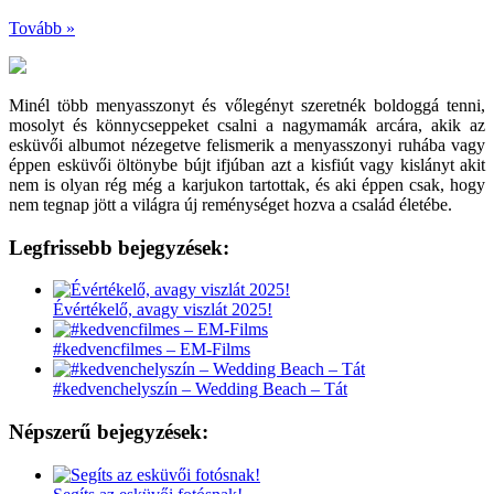
Tovább »
Minél több menyasszonyt és vőlegényt szeretnék boldoggá tenni,
mosolyt és könnycseppeket csalni a nagymamák arcára, akik az
esküvői albumot nézegetve felismerik a menyasszonyi ruhába vagy
éppen esküvői öltönybe bújt ifjúban azt a kisfiút vagy kislányt akit
nem is olyan rég még a karjukon tartottak, és aki éppen csak, hogy
nem tegnap jött a világra új reménységet hozva a család életébe.
Legfrissebb bejegyzések:
Évértékelő, avagy viszlát 2025!
#kedvencfilmes – EM-Films
#kedvenchelyszín – Wedding Beach – Tát
Népszerű bejegyzések: