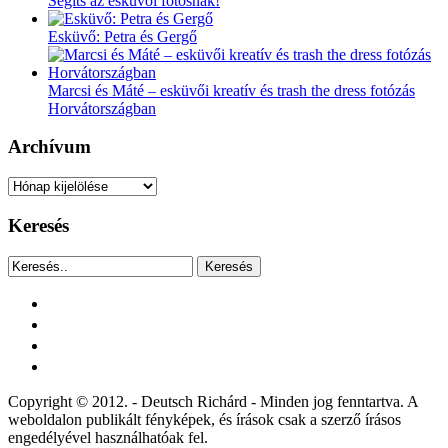
Segíts az esküvői fotósnak!
Esküvő: Petra és Gergő
Marcsi és Máté – esküvői kreatív és trash the dress fotózás
Horvátországban
Archívum
Archívum
Keresés
Keresés
facebook
instagram
youtube
tiktok
Copyright © 2012. - Deutsch Richárd - Minden jog fenntartva. A
weboldalon publikált fényképek, és írások csak a szerző írásos
engedélyével használhatóak fel.