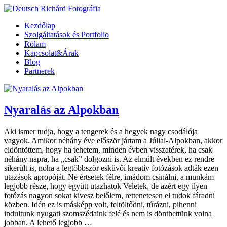
Kezdőlap
Szolgáltatások és Portfolio
Rólam
Kapcsolat&Árak
Blog
Partnerek
Nyaralás az Alpokban
Aki ismer tudja, hogy a tengerek és a hegyek nagy csodálója
vagyok. Amikor néhány éve először jártam a Júliai-Alpokban, akkor
eldöntöttem, hogy ha tehetem, minden évben visszatérek, ha csak
néhány napra, ha „csak” dolgozni is. Az elmúlt években ez rendre
sikerült is, noha a legtöbbször esküvői kreatív fotózások adták ezen
utazások apropóját. Ne értsetek félre, imádom csinálni, a munkám
legjobb része, hogy együtt utazhatok Veletek, de azért egy ilyen
fotózás nagyon sokat kivesz belőlem, rettenetesen el tudok fáradni
közben. Idén ez is másképp volt, feltöltődni, túrázni, pihenni
indultunk nyugati szomszédaink felé és nem is dönthettünk volna
jobban. A lehető legjobb …